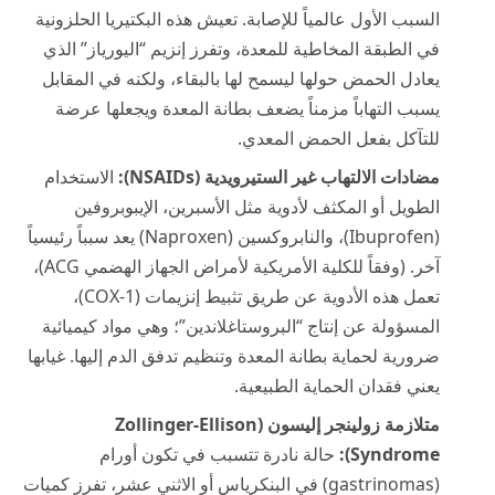
السبب الأول عالمياً للإصابة. تعيش هذه البكتيريا الحلزونية
في الطبقة المخاطية للمعدة، وتفرز إنزيم “اليورياز” الذي
يعادل الحمض حولها ليسمح لها بالبقاء، ولكنه في المقابل
يسبب التهاباً مزمناً يضعف بطانة المعدة ويجعلها عرضة
للتآكل بفعل الحمض المعدي.
مضادات الالتهاب غير الستيرويدية (NSAIDs):
الاستخدام
الطويل أو المكثف لأدوية مثل الأسبرين، الإيبوبروفين
(Ibuprofen)، والنابروكسين (Naproxen) يعد سبباً رئيسياً
آخر. (وفقاً للكلية الأمريكية لأمراض الجهاز الهضمي
ACG
)،
تعمل هذه الأدوية عن طريق تثبيط إنزيمات (COX-1)،
المسؤولة عن إنتاج “البروستاغلاندين”؛ وهي مواد كيميائية
ضرورية لحماية بطانة المعدة وتنظيم تدفق الدم إليها. غيابها
يعني فقدان الحماية الطبيعية.
متلازمة زولينجر إليسون (Zollinger-Ellison
Syndrome):
حالة نادرة تتسبب في تكون أورام
(gastrinomas) في البنكرياس أو الاثني عشر، تفرز كميات