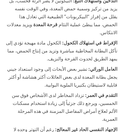
التدخين واستهلاك التبغ:
النيكوتين لا يضر الرئة فحسب، بل
يزيد من تركيز وسمية حمض المعدة، وفي الوقت نفسه
يقلل من إفراز “البيكربونات” الطبيعية التي تعادل هذا
الحمض، مما يبطئ عملية التئام
قرحة المعدة
ويزيد معدلات
الانتكاس.
الإفراط في استهلاك الكحول:
الكحول مادة مهيجة تؤدي إلى
تآكل البطانة المخاطية مباشرة وتزيد من إنتاج الحمض، مما
يمهد الطريق لحدوث القرحة والنزيف.
العامل الوراثي:
تشير بعض الأبحاث إلى وجود استعداد جيني
يجعل بطانة المعدة لدى بعض العائلات أكثر هشاشة أو أكثر
قابلية لاستيطان بكتيريا الملوية البوابية.
التقدم في العمر:
تزداد المخاطر لدى الأشخاص فوق سن
الخمسين، ويرجع ذلك جزئياً إلى زيادة استخدام مسكنات
الألم لعلاج أمراض المفاصل المزمنة في هذه المرحلة
العمرية.
الإجهاد النفسي الحاد غير المعالج:
رغم أن التوتر وحده لا