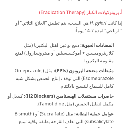
أ. بروتوكولات الكبار (Eradication Therapy)
إذا كانت
H. pylori
هي السبب، يتم تطبيق “العلاج الثلاثي” أو
“الرباعي” لمدة 7-14 يوماً:
المضادات الحيوية:
دمج نوعين لقتل البكتيريا (مثل
كلاريثروميسين + أموكسيسيلين أو ميترونيدازول) لمنع
مقاومة البكتيريا.
مثبطات مضخة البروتون (PPIs):
مثل (Omeprazole,
Esomeprazole) التي توقف إنتاج الحمض بشكل شبه
كامل للسماح للنسيج بالالتئام.
حاصرات مستقبلات الهيستامين (H2 Blockers):
كبديل أو
مكمل لتقليل الحمض (مثل Famotidine).
عوامل حماية البطانة:
مثل (Sucralfate) أو (Bismuth
subsalicylate) التي تغلف القرحة بطبقة واقية تمنع