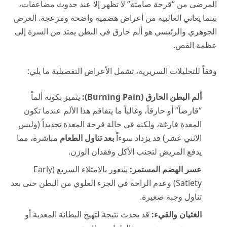
المرضى من “قرحة صامتة” لا تظهر إلا عند حدوث مضاعفات،
بينما يعاني الغالبية من أعراض هضمية واضحة ومزعجة. العرض
الجوهري والرئيسي هو ألم حارق في البطن يمتد من السرة إلى
عظمة القص.
وفقاً للتحليلات السريرية، تشمل الأعراض التفصيلية ما يلي:
ألم البطن الحارق (Burning Pain):
يتميز بكونه ألماً
“قارضاً” أو حارقاً، وغالباً ما يتفاقم هذا الألم عندما تكون
المعدة فارغة، ولكنه في حالة قرحة المعدة تحديداً (وليس
الاثني عشر) قد يزداد سوءاً
بعد تناول الطعام
مباشرة، مما
يدفع المريض لتجنب الأكل وفقدان الوزن.
عسر الهضم المستمر:
شعور بالامتلاء السريع (Early
Satiety) وعدم الراحة في الجزء العلوي من البطن حتى بعد
تناول وجبة صغيرة.
الغثيان والقيء:
قد يحدث نتيجة لتهيج البطانة المعدية أو