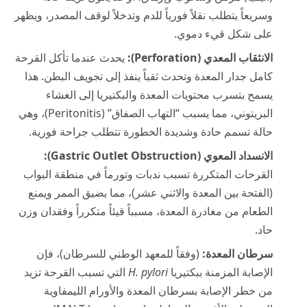
وسريعاً يتطلب نقلاً فورياً للدم وتدخلاً لوقف المصدر، ويظهر
على شكل قيء دموي.
الانثقاب المعدي (Perforation):
يحدث عندما تأكل القرحة
كامل جدار المعدة وتحدث ثقباً ينفذ إلى تجويف البطن. هذا
يسمح بتسرب محتويات المعدة والبكتيريا إلى الغشاء
البريتوني، مما يسبب “التهاب الصفاق” (Peritonitis)، وهي
حالة تسمم حادة وشديدة الخطورة تتطلب جراحة فورية.
الانسداد المعوي (Gastric Outlet Obstruction):
القرحات المتكررة تسبب ندبات وتورماً في منطقة البواب
(الفتحة بين المعدة والاثني عشر)، مما يضيق الممر ويمنع
الطعام من مغادرة المعدة، مسبباً قيئاً متكرراً وفقدان وزن
حاد.
سرطان المعدة:
(وفقاً للمعهد الوطني للسرطان)، فإن
الإصابة المزمنة ببكتيريا
H. pylori
التي تسبب القرحة تزيد
من خطر الإصابة بسرطان المعدة والأورام الليمفاوية