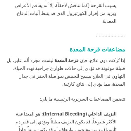
يسبب القرحة (كما نناقش لاحقاً)، إلا أنه يفاقم الأعراض
ويزيد من إفراز الكورتيزول الذي قد يثبط آليات الدفاع
المعدية.
مضاعفات قرحة المعدة
إذا تُركت دون علاج، فإن
قرحة المعدة
ليست مجرد ألم عابر، بل
قنبلة موقوتة قد تؤدي إلى حالات طوارئ جراحية تهدد الحياة.
التهاون في العلاج يسمح للحمض بمواصلة الحفر في جدار
المعدة، مما يؤدي إلى نتائج كارثية.
تتضمن المضاعفات السريرية الرئيسية ما يلي:
النزيف الداخلي (Internal Bleeding):
هو المضاعفة
الأكثر شيوعاً. قد يكون النزيف بطيئاً ويؤدي إلى فقر دم
(أنيميا) مزمن وشحوب وإرهاق، أو قد يكون نزيفاً حاداً