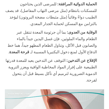
الحماية الدوائية المرافقة:
للمرضى الذين يحتاجون
للمسكنات بانتظام (مثل مرضى التهاب المفاصل)، قد يصف
الطبيب دواءً وقائياً (مثل مثبطات مضخة البروتون) ليؤخذ
بالتزامن مع المسكن لحماية الجدار المعدي.
الوقاية من العدوى:
بما أن جرثومة المعدة تنتقل عبر
الطعام والماء الملوثين، فإن غسل اليدين جيداً بالماء
والصابون قبل الأكل، وتناول الطعام المطهو جيداً، هما خط
الدفاع الأول لمنع دخول البكتيريا المسببة لـ
قرحة المعدة
.
الإقلاع عن التدخين:
التوقف عن التدخين يعيد للمعدة قدرتها
الطبيعية على إفراز المواد المخاطية الواقية ويعزز التروية
الدموية الضرورية لترميم أي تآكل بسيط قبل أن يتحول
لقرحة.