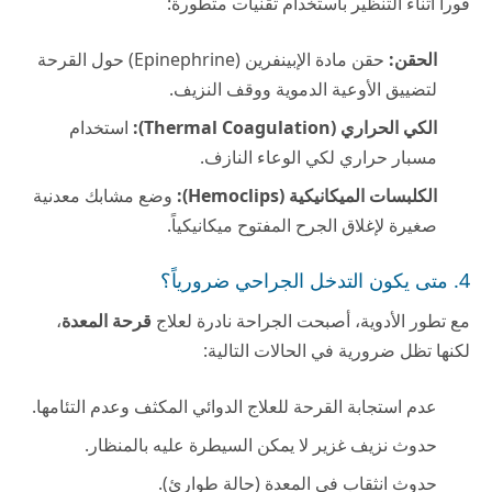
فوراً أثناء التنظير باستخدام تقنيات متطورة:
الحقن:
حقن مادة الإبينفرين (Epinephrine) حول القرحة
لتضييق الأوعية الدموية ووقف النزيف.
الكي الحراري (Thermal Coagulation):
استخدام
مسبار حراري لكي الوعاء النازف.
الكلبسات الميكانيكية (Hemoclips):
وضع مشابك معدنية
صغيرة لإغلاق الجرح المفتوح ميكانيكياً.
4. متى يكون التدخل الجراحي ضرورياً؟
مع تطور الأدوية، أصبحت الجراحة نادرة لعلاج
قرحة المعدة
،
لكنها تظل ضرورية في الحالات التالية:
عدم استجابة القرحة للعلاج الدوائي المكثف وعدم التئامها.
حدوث نزيف غزير لا يمكن السيطرة عليه بالمنظار.
حدوث انثقاب في المعدة (حالة طوارئ).