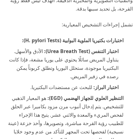
والتقنيات التصويرية والمخبرية الدقيقة. الهدف ليس فقط رؤية
القرحة، بل تحديد سببها بدقة.
تشمل إجراءات التشخيص المعيارية:
اختبارات بكتيريا الملوية البوابية (H. pylori Tests):
اختبار التنفس (Urea Breath Test):
الأدق والأسهل.
يتناول المريض سائلًا يحتوي على يوريا مشعة، فإذا كانت
البكتيريا موجودة، ستحلل اليوريا وتطلق كربوناً يمكن
رصده في زفير المريض.
اختبار البراز:
للبحث عن مستضدات البكتيريا.
التنظير العلوي للجهاز الهضمي (EGD):
هو المعيار الذهبي
للتشخيص. يتم إدخال أنبوب مرن مزود بكاميرا عبر الحلق
لفحص المريء والمعدة والاثني عشر. يتيح هذا الإجراء
للطبيب رؤية القرحة مباشرة، وتصويرها، وأخذ خزعة (عينة
نسيجية) لفحصها تحت المجهر للتأكد من عدم وجود خلايا