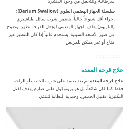
سرطانية وللتحقق من وجود البكتيريا.
سلسلة الجهاز الهضمي العلوي (Barium Swallow):
إجراء أقل شيوعاً حالياً، يتضمن شرب سائل طباشيري
(الباريوم) يغلف الجهاز الهضمي ليجعل القرحة تظهر بوضوح
في صور الأشعة السينية. يستخدم غالباً إذا كان التنظير غير
متاح أو غير ممكن للمريض.
علاج قرحة المعدة
علاج
قرحة المعدة
لم يعد يعتمد على شرب الحليب أو الراحة
فقط كما كان شائعاً، بل هو بروتوكول طبي صارم يهدف لقتل
البكتيريا، تقليل الحمض، وحماية البطانة لتلتئم.