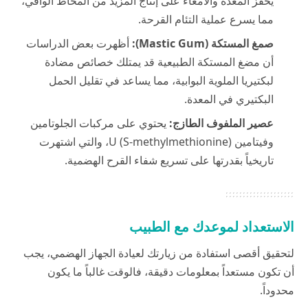
يحفز المعدة والأمعاء على إنتاج المزيد من المخاط الواقي،
مما يسرع عملية التئام القرحة.
صمغ المستكة (Mastic Gum):
أظهرت بعض الدراسات
أن مضغ المستكة الطبيعية قد يمتلك خصائص مضادة
لبكتيريا الملوية البوابية، مما يساعد في تقليل الحمل
البكتيري في المعدة.
عصير الملفوف الطازج:
يحتوي على مركبات الجلوتامين
وفيتامين U (S-methylmethionine)، والتي اشتهرت
تاريخياً بقدرتها على تسريع شفاء القرح الهضمية.
الاستعداد لموعدك مع الطبيب
لتحقيق أقصى استفادة من زيارتك لعيادة الجهاز الهضمي، يجب
أن تكون مستعداً بمعلومات دقيقة، فالوقت غالباً ما يكون
محدوداً.