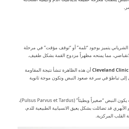
ر.
لشرياني يتميز بوجود “ثلمة” أو “توقف مؤقت” في مرحلة
Cleveland Clinic
أن هذه الظاهرة تنشأ نتيجة المقاومة
دي إلى تباطؤ في سرعة صعود النبض وتكون موجة ثانوية
تُلاحظ هذه العلامة بوضوح عند جس الشريان السباتي، حيث يكون النبض “صغيراً وبطيئاً” (Pulsus Parvus et Tardus)،
لأبهري قد تضائلت بشكل يعيق الانسيابية الطبيعية للدم،
 القلب المركزية.