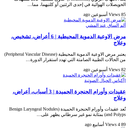
الحويصلات الهوائية في إحدى الرئتين أو كلتيهما، مما…
85 Views
أسبوعين ago
ألم الساق عند المشي
مرض الاوعية الدموية المحيطية | 6 أعراض، تشخيص،
وعلاج
يعتبر مرض الاوعية الدموية المحيطية (Peripheral Vascular Disease)
من الحالات الطبية الصامتة التي تهدد استقرار الدورة…
82 Views
أسبوعين ago
[أكياس الحبال الصوتية
عقيدات وأورام الحنجرة الحميدة | 3 أسباب، أعراض،
وعلاج
تُعد عقيدات وأورام الحنجرة الحميدة (Benign Laryngeal Nodules
and Polyps) بمثابة نمو غير سرطاني يظهر على…
89 Views
4 أسابيع ago