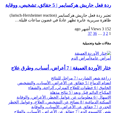
ردة فعل جاريش هركسايمر | 5 حقائق، تشخيص، ووقاية
تعتبر ردة فعل جاريش هركسايمر (Jarisch-Herxheimer reaction)
ظاهرة سريرية عابرة تظهر عادةً في غضون ساعات قليلة…
152 Views
3 أشهر ago
37
36
…
3
2
1
مقالات طبية وتجميلية
أمراض عامة
أمراض الدم
خثار الأوردة العميقة | 7 أعراض، أسباب، وطرق علاج
زراعة شعر الشارب | 7 مراحل للنتائج
انعدام الدماغ | 5 حقائق عن الأعراض، الأسباب، والتشخيص
الخانوق | 6 خطوات للعلاج المنزلي، الراحة، والشفاء
المكياج الدائم قبل وبعد | 5 نتائج مذهلة
الاسهال | 6 معلومات عن عوامل الخطر، الأعراض، والوقاية
السكتة الدماغية | 8 نصائح عن التشخيص، العلاج، وعوامل الخطر
الجدري | 7 حقائق عن الأعراض، الأسباب، والوقاية
نقص كالسيوم الدم | 7 حقائق عن الأعراض، الأسباب، والعلاج