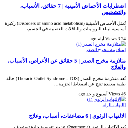
اضطرابات الأحماض الأمينية | 7 حقائق، الأسباب،
والتشخيص
تُمثل الأحماض الأمينية (Disorders of amino acid metabolism) ركيزة
أساسية لبناء البروتينات والناقلات العصبية في الجسم،…
24 Views
3 أيام ago
[متلازمة مخرج الصدر
متلازمة مخرج الصدر | 5 حقائق عن الأعراض، الأسباب،
والعلاج
تُعد متلازمة مخرج الصدر (Thoracic Outlet Syndrome - TOS) حالة
طبية معقدة تنتج عن انضغاط الحزمة…
46 Views
أسبوع واحد ago
[التهاب الرئة
الالتهاب الرئوي | 6 مضاعفات، أسباب، وعلاج
يُعد الالتهاب الرئوي (Pneumonia) عدوى تنفسية حادة تستهدف