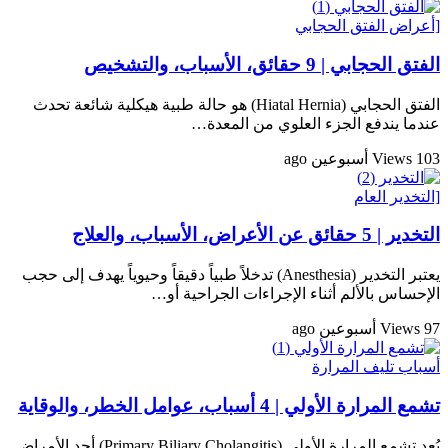
[أعراض الفتق الحجابي
الفتق الحجابي | 9 حقائق، الأسباب، والتشخيص
الفتق الحجابي (Hiatal Hernia) هو حالة طبية هيكلية شائعة تحدث
عندما يندفع الجزء العلوي من المعدة…
103 Views
أسبوعين ago
[التخدير العام
التخدير | 5 حقائق عن الأعراض، الأسباب، والعلاج
يعتبر التخدير (Anesthesia) تدخلاً طبياً دقيقاً وحيوياً يهدف إلى حجب
الإحساس بالألم أثناء الإجراءات الجراحية أو…
97 Views
أسبوعين ago
أسباب تليف المرارة
تشمع المرارة الأولي | 4 أسباب، عوامل الخطر، والوقاية
يُعد تشمع المرارة الأولي (Primary Biliary Cholangitis) أحد الأمراض