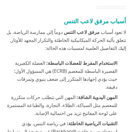
أسباب مرفق لاعب التنس
لا تعود أسباب
مرفق لاعب التنس
دوماً إلى ممارسة الرياضة، بل
تتعلق بآلية الحركة الميكانيكية الخاطئة والتكرار المجهد للأوتار.
إليك التفاصيل العلمية لمسببات هذه الحالة:
الاستخدام المفرط للعضلات الباسطة:
العضلة الكعبرية
القصيرة الباسطة للمعصم (ECRB) هي المسؤول الأول؛
حيث يؤدي إجهادها المتكرر إلى ضعف بنيوي وتمزقات
دقيقة.
المهن اليدوية الشاقة:
المهن التي تتطلب حركات متكررة
للمعصم مثل السباكة، الطلاء، النجارة، والطباعة المستمرة
على لوحة المفاتيح تزيد من احتمالية الإصابة.
التقنيات الرياضية الخاطئة:
في رياضة التنس، يؤدي
استخدام ضربة خلفية (Backhand) غير صحيحة إلى تسليط