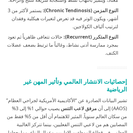
النوع المزمن (Chronic Tendinosis):
يستمر لأكثر من 3
أشهر، ويكون الوتر فيه قد تعرض لتغيرات هيكلية وفقدان
لترتيب ألياف الكولاجين.
النوع المتكرر (Recurrent):
حالات تتعافى ظاهرياً ثم تعود
بمجرد ممارسة أدنى نشاط، وغالباً ما ترتبط بضعف عضلات
الكتف.
إحصائيات الانتشار العالمي وتأثير المهن غير
الرياضية
تشير البيانات الصادرة عن “الأكاديمية الأمريكية لجراحي العظام”
(AAOS) إلى أن
مرفق لاعب التنس
يصيب حوالي 1% إلى 3%
من سكان العالم سنوياً. المثير للاهتمام أن أقل من 5% فقط من
المصابين هم من لاعبي التنس الفعليين، بينما تتركز الغالبية
العظمى في قطاع الموظفين الإداريين وعمال البناء، مما يجعلها