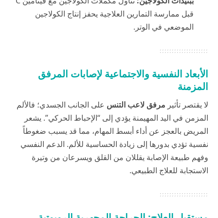
ببتيدات الكولاجين:
تناول مكملات الكولاجين مع فيتامين C
قبل ممارسة التمارين العلاجية يحفز إنتاج الكولاجين
الموضعي في الوتر.
الأبعاد النفسية والاجتماعية لإصابات المرفق
المزمنة
لا يقتصر تأثير
مرفق لاعب التنس
على الجانب الجسدي؛ فالألم
المزمن في اليد المهيمنة يؤدي إلى “الإحباط الحركي”. يشعر
المريض بالعجز عن أداء أبسط المهام، مما قد يسبب ضغوطاً
نفسية تؤدي بدورها إلى زيادة الحساسية للألم. الدعم النفسي
وفهم طبيعة الإصابة يقللان من القلق ويسرعان من وتيرة
الاستجابة للعلاج الطبيعي.
مستقبل العلاج: الجراحة المجهرية الروبوتية