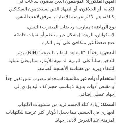
المهن المتكررة:
الموظفون الذين يقضون ساعات في
الكتابة، أو الحلاقون، أو الطهاة الذين يستخدمون السكاكين
بكثافة، هم الأكثر عرضة للإصابة بـ
مرفق لاعب التنس
.
نوع الرياضة:
ممارسة رياضات المضرب (التنس،
الإسكواش، الريشة) بشكل غير منتظم أو تقنيات خاطئة
تضع ضغطاً غير متكافئ على أوتار الكوع.
التدخين:
وفقاً لـ “المعاهد الوطنية للصحة” (NIH)، يؤثر
التدخين سلباً على التروية الدموية للأوتار، مما يبطئ عملية
الشفاء ويزيد من هشاشة الأنسجة الضامة.
استخدام أدوات غير مناسبة:
استخدام مضرب تنس ثقيل جداً
أو مقبض أدوات يدوية لا يناسب حجم كف اليد يؤدي إلى
إجهاد عضلي إضافي.
السمنة:
زيادة كتلة الجسم تزيد من مستويات الالتهاب
الجهازي في الجسم، مما يجعل الأوتار أكثر عرضة للالتهابات
المزمنة عند التعرض لأدنى إجهاد.