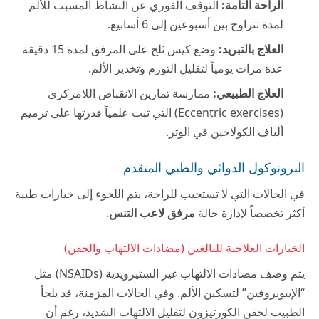
الراحة التامة:
التوقف الفوري عن النشاط المسبب للألم
لمدة تتراوح بين أسبوعين إلى 6 أسابيع.
العلاج بالتبريد:
وضع كيس ثلج على المرفق لمدة 15 دقيقة
عدة مرات يومياً لتقليل التورم وتخدير الألم.
العلاج الطبيعي:
ممارسة تمارين الانقباض اللامركزي
(Eccentric exercises) التي ثبت علمياً قدرتها على ترميم
ألياف الكولاجين في الوتر.
البروتوكول الدوائي والطبي المتقدم
في الحالات التي لا تستجيب للراحة، يتم اللجوء إلى خيارات طبية
أكثر تخصصاً لإدارة حالة
مرفق لاعب التنس
.
الخيارات العلاجية للبالغين (مضادات الالتهاب والحقن)
يتم وصف مضادات الالتهاب غير الستيرويدية (NSAIDs) مثل
“الإيبوبروفين” لتسكين الألم. وفي الحالات المزمنة، قد يلجأ
الطبيب لحقن الكورتيزون لتقليل الالتهاب الشديد، رغم أن