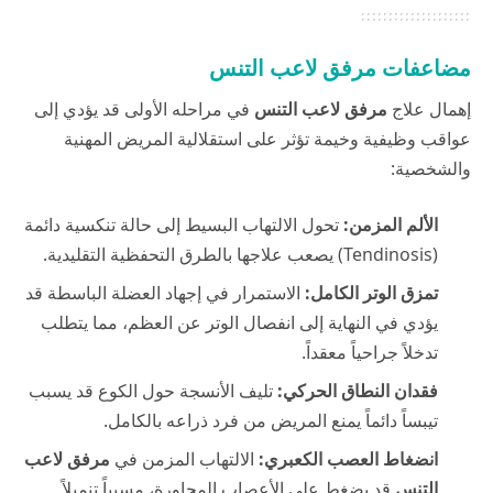
مضاعفات مرفق لاعب التنس
إهمال علاج
مرفق لاعب التنس
في مراحله الأولى قد يؤدي إلى
عواقب وظيفية وخيمة تؤثر على استقلالية المريض المهنية
والشخصية:
الألم المزمن:
تحول الالتهاب البسيط إلى حالة تنكسية دائمة
(Tendinosis) يصعب علاجها بالطرق التحفظية التقليدية.
تمزق الوتر الكامل:
الاستمرار في إجهاد العضلة الباسطة قد
يؤدي في النهاية إلى انفصال الوتر عن العظم، مما يتطلب
تدخلاً جراحياً معقداً.
فقدان النطاق الحركي:
تليف الأنسجة حول الكوع قد يسبب
تيبساً دائماً يمنع المريض من فرد ذراعه بالكامل.
انضغاط العصب الكعبري:
الالتهاب المزمن في
مرفق لاعب
التنس
قد يضغط على الأعصاب المجاورة، مسبباً تنميلاً