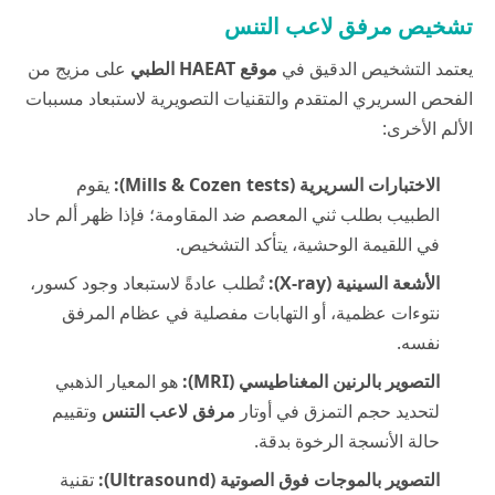
تشخيص مرفق لاعب التنس
يعتمد التشخيص الدقيق في
موقع HAEAT الطبي
على مزيج من
الفحص السريري المتقدم والتقنيات التصويرية لاستبعاد مسببات
الألم الأخرى:
الاختبارات السريرية (Mills & Cozen tests):
يقوم
الطبيب بطلب ثني المعصم ضد المقاومة؛ فإذا ظهر ألم حاد
في اللقيمة الوحشية، يتأكد التشخيص.
الأشعة السينية (X-ray):
تُطلب عادةً لاستبعاد وجود كسور،
نتوءات عظمية، أو التهابات مفصلية في عظام المرفق
نفسه.
التصوير بالرنين المغناطيسي (MRI):
هو المعيار الذهبي
لتحديد حجم التمزق في أوتار
مرفق لاعب التنس
وتقييم
حالة الأنسجة الرخوة بدقة.
التصوير بالموجات فوق الصوتية (Ultrasound):
تقنية