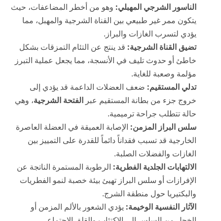
الناسور الشرجي المهبلي:
وهو من أخطر المضاعفات، حيث
يتكون ممر غير طبيعي بين القناة الشرجية والمهبل، مما
يؤدي لتسرب الغازات والبراز.
تضيق القناة الشرجية:
قد ينتج عن التئام التمزقات بشكل
خاطئ أو حدوث تليف في الأنسجة، مما يجعل عملية التبرز
مؤلمة وصعبة للغاية.
تدلي المستقيم:
ضعف العضلات الداعمة قد يؤدي إلى
خروج جزء من بطانة المستقيم عبر
الفتحة الشرجية
، وهي
حالة تتطلب جراحة ترميمية.
سلس البراز المزمن:
الإصابة العميقة في العضلة العاصرة
الخارجية قد تسبب فقداناً دائماً للقدرة على التمييز بين
الغازات والفضلات الصلبة.
الالتهابات الجلدية الفطرية:
الرطوبة المستمرة الناتجة عن
الإفرازات أو سلس البراز تهيئ بيئة خصبة لنمو الفطريات
والبكتيريا حول منطقة الشرج.
الآثار النفسية الوخيمة:
يؤدي الشعور بالألم المزمن أو
الخجل من السلس إلى الاكتئاب والقلق الاجتماعي