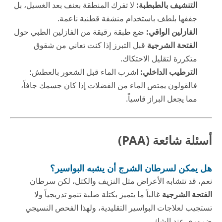
التنشيف بالطبطبة:
لا تفرك المنطقة بعنف بعد الغسيل، بل
جففها بلطف باستخدام منشفة قطنية ناعمة.
الفازلين الواقي:
ضع طبقة رقيقة من الفازلين الطبي حول
الفتحة الشرجية
قبل التبرز إذا كنت تعاني من شقوق
متكررة لتقليل الاحتكاك.
الترطيب الداخلي:
اشرب الماء قبل الشعور بالعطش؛
فالقولون يمتص الماء من الفضلات إذا كان جسمك جافاً،
مما يجعل البراز قاسياً.
أسئلة شائعة (PAA)
هل يمكن لسرطان الشرج أن يشبه البواسير؟
نعم، قد تتشابه الأعراض مثل النزيف والكتل، لكن سرطان
الفتحة الشرجية
غالباً ما يتميز بكتلة صلبة تنمو تدريجياً ولا
تستجيب لعلاجات البواسير التقليدية، ولهذا الفحص النسيجي
ضروري عند الشك.