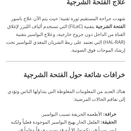
علاج الفتحة الشرجية
شهدت جراحة المستقيم ثورة تقنية؛ حيث يتم الآن علاج ناسور
الفتحة الشرجية
بتقنية (FiLaC) التي تستخدم ألياف الليزر لإغلاق
القناة من الداخل دون جروح خارجية، وعلاج البواسير بتقنية
(HAL-RAR) التي تعتمد على ربط الشريان المغذي للبواسير تحت
إرشاد الموجات فوق الصوتية.
خرافات شائعة حول الفتحة الشرجية
هناك العديد من المعلومات المغلوطة التي يتداولها الناس وتؤدي
إلى تفاقم الحالات المرضية:
خرافة:
الأطعمة الحريفة تسبب البواسير.
الحقيقة:
الفلفل الحار يهيج البواسير الموجودة فعلياً ولكنه
ليس سبباً في تكوينها، إلا أنه قد يسبب حرقاً مؤلماً في