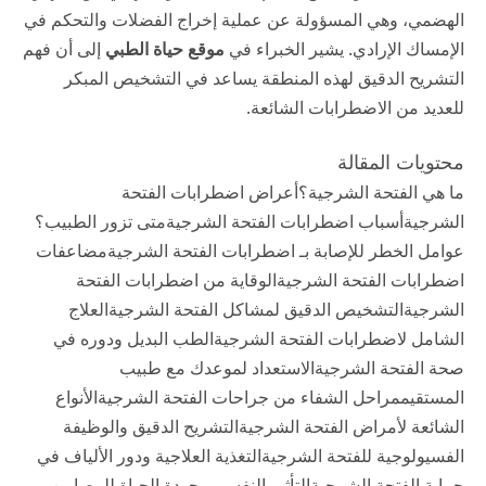
الهضمي، وهي المسؤولة عن عملية إخراج الفضلات والتحكم في
الإمساك الإرادي. يشير الخبراء في
موقع حياة الطبي
إلى أن فهم
التشريح الدقيق لهذه المنطقة يساعد في التشخيص المبكر
للعديد من الاضطرابات الشائعة.
محتويات المقالة
ما هي الفتحة الشرجية؟
أعراض اضطرابات الفتحة
الشرجية
أسباب اضطرابات الفتحة الشرجية
متى تزور الطبيب؟
عوامل الخطر للإصابة بـ اضطرابات الفتحة الشرجية
مضاعفات
اضطرابات الفتحة الشرجية
الوقاية من اضطرابات الفتحة
الشرجية
التشخيص الدقيق لمشاكل الفتحة الشرجية
العلاج
الشامل لاضطرابات الفتحة الشرجية
الطب البديل ودوره في
صحة الفتحة الشرجية
الاستعداد لموعدك مع طبيب
المستقيم
مراحل الشفاء من جراحات الفتحة الشرجية
الأنواع
الشائعة لأمراض الفتحة الشرجية
التشريح الدقيق والوظيفة
الفسيولوجية للفتحة الشرجية
التغذية العلاجية ودور الألياف في
حماية الفتحة الشرجية
التأثير النفسي وجودة الحياة للمصابين