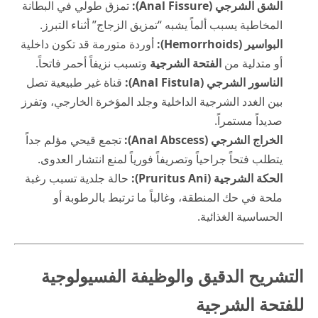
الشق الشرجي (Anal Fissure):
تمزق طولي في البطانة
المخاطية يسبب ألماً يشبه “تمزيق الزجاج” أثناء التبرز.
البواسير (Hemorrhoids):
أوردة متورمة قد تكون داخلية
أو متدلية من
الفتحة الشرجية
وتسبب نزيفاً أحمر فاتحاً.
الناسور الشرجي (Anal Fistula):
قناة غير طبيعية تصل
بين الغدد الشرجية الداخلية وجلد المؤخرة الخارجي، وتفرز
صديداً مستمراً.
الخراج الشرجي (Anal Abscess):
تجمع قيحي مؤلم جداً
يتطلب فتحاً جراحياً وتصريفاً فورياً لمنع انتشار العدوى.
الحكة الشرجية (Pruritus Ani):
حالة جلدية تسبب رغبة
ملحة في حك المنطقة، وغالباً ما ترتبط بالرطوبة أو
الحساسية الغذائية.
التشريح الدقيق والوظيفة الفسيولوجية
للفتحة الشرجية