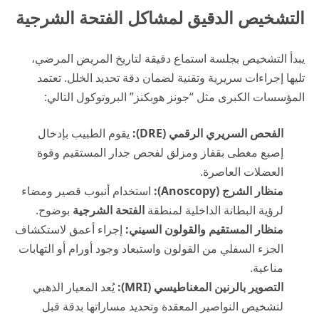
التشخيص الدقيق لمشاكل الفتحة الشرجية
يبدأ التشخيص بجلسة استماع دقيقة لتاريخ المريض المرضي،
تليها إجراءات سريرية وتقنية لضمان دقة تحديد الخلل. تعتمد
المؤسسات الكبرى مثل “جونز هوبكنز” البروتوكول التالي:
الفحص السريري الرقمي (DRE):
يقوم الطبيب بإدخال
إصبع مغطى بقفاز ومزلق لفحص جدار المستقيم وقوة
العضلات العاصرة.
منظار الشرج (Anoscopy):
استخدام أنبوب قصير ومضاء
لرؤية البطانة الداخلية لمنطقة
الفتحة الشرجية
بوضوح.
منظار المستقيم والقولون السيني:
إجراء أعمق لاستكشاف
الجزء السفلي من القولون واستبعاد وجود أورام أو التهابات
مناعية.
التصوير بالرنين المغناطيسي (MRI):
يُعد المعيار الذهبي
لتشخيص النواصير المعقدة وتحديد مساراتها بدقة قبل