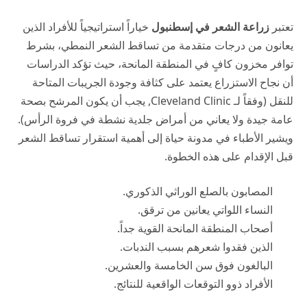
تعتبر
زراعة الشعر في إسطنبول
خياراً استراتيجياً للأفراد الذين
يعانون من درجات متقدمة من تساقط الشعر النمطي، بشرط
توافر مخزون كافٍ في المنطقة المانحة، حيث تؤكد الدراسات
أن نجاح الاستزراع يعتمد على كثافة وجودة الجريبات المتاحة
للنقل (وفقاً لـ
Cleveland Clinic
, يجب أن يكون المرشح بصحة
عامة جيدة ولا يعاني من أمراض جلدية نشطة في فروة الرأس).
ويشير الأطباء في
مدونة حياة
إلى أهمية استقرار تساقط الشعر
قبل الإقدام على هذه الخطوة.
المصابون بالصلع الوراثي الذكوري.
النساء اللواتي يعانين من ترقق.
أصحاب المنطقة المانحة القوية جداً.
الذين فقدوا شعرهم بسبب الندبات.
البالغون فوق سن الخامسة والعشرين.
الأفراد ذوو التوقعات الواقعية للنتائج.