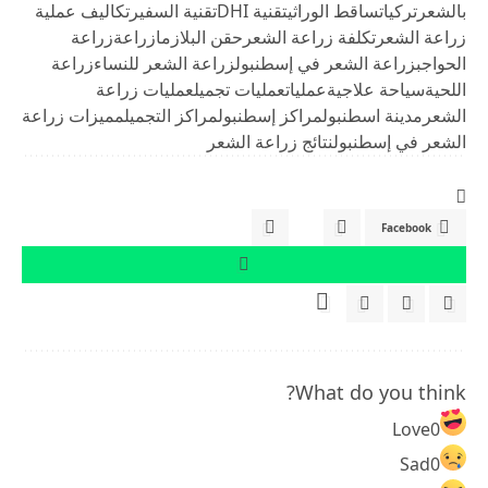
بالشعر
تركيا
تساقط الوراثي
تقنية DHI
تقنية السفير
تكاليف عملية
زراعة الشعر
تكلفة زراعة الشعر
حقن البلازما
زراعة
زراعة
الحواجب
زراعة الشعر في إسطنبول
زراعة الشعر للنساء
زراعة
اللحية
سياحة علاجية
عمليات
عمليات تجميل
عمليات زراعة
الشعر
مدينة اسطنبول
مراكز إسطنبول
مراكز التجميل
مميزات زراعة
الشعر في إسطنبول
نتائج زراعة الشعر
Facebook
What do you think?
Love
0
Sad
0