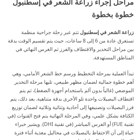
مراحل إجراء زراعة الشعر في إسطنبول
خطوة بخطوة
زراعة الشعر في إسطنبول
تتم عبر رحلة جراحية منظمة
تستغرق عادة من 6 إلى 8 ساعات، حيث يتم تقسيم الوقت بدقة
بين مراحل التخدير والاقتطاف والفرز ثم الغرس النهائي في
المناطق المستهدفة.
تبدأ العملية بمرحلة التخطيط ورسم خط الشعر الأمامي، وهي
أهم خطوة جمالية لضمان مظهر طبيعي، تليها مرحلة التخدير
الموضعي (غالباً بدون ألم باستخدام أجهزة الضغط)، ثم يتم
اقتطاف البصيلات واحدة تلو الأخرى بدقة متناهية. بعد ذلك، يتم
فرز البصيلات وتصنيفها إلى أحادية وثنائية وثلاثية لضمان توزيع
الكثافة بشكل علمي، وفي المرحلة النهائية يتم فتح القنوات (في
تقنية FUE) أو الغرس المباشر (في تقنية DHI). ويشير خبراء
حياة
إلى أن الاحتفاظ بالبصيلات في محاليل مغذية أثناء فترة