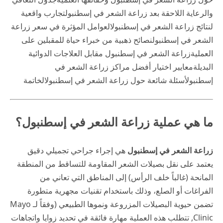
والرعاية اللاحقة بعد زراعة الشعر في إسطنبول
تجارب واقعية
لنتائج زراعة الشعر في إسطنبول
العوامل المؤثرة في سعر زراعة
الشعر في إسطنبول
نصائح ذهبية من خبراء حياة للمقبلين على
العملية
زراعة الشعر في إسطنبول مقابل العلاجات الدوائية
البديلة
معايير اختيار أفضل مراكز زراعة الشعر في
إسطنبول
أسئلة شائعة حول زراعة الشعر في إسطنبول
الخاتمة
ما هي عملية زراعة الشعر في إسطنبول؟
زراعة الشعر في إسطنبول
هي إجراء جراحي تجميلي دقيق
يعتمد على نقل بصيلات الشعر المقاومة للتساقط من المنطقة
المانحة (غالباً خلف الرأس) إلى المناطق التي تعاني من
الفراغات أو الصلع، وذلك باستخدام تقنيات مجهرية متطورة
تضمن حيوية البصيلات المزروعة ونموها الطبيعي (وفقاً لـ
Mayo
Clinic
, تتطلب هذه العملية مهارة فائقة في تحديد زوايا واتجاهات