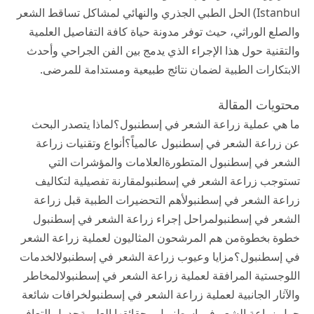
Istanbul) الحل الطبي الجذري والنهائي لمشاكل تساقط الشعر
والصلع الوراثي، حيث توفر
مدونة حياة
كافة التفاصيل العلمية
والتقنية حول هذا الإجراء الذي يدمج بين الفن الجراحي وأحدث
الابتكارات الطبية لضمان نتائج طبيعية ومستدامة للمرضى.
محتويات المقالة
ما هي عملية زراعة الشعر في إسطنبول؟
لماذا يتصدر البحث
عن زراعة الشعر في إسطنبول عالمياً؟
أنواع وتقنيات زراعة
الشعر في إسطنبول المتطورة
العلامات والمؤشرات التي
تستوجب زراعة الشعر في إسطنبول
مقارنة تفصيلية لتكاليف
زراعة الشعر في إسطنبول
أهم التحضيرات الطبية قبل زراعة
الشعر في إسطنبول
مراحل إجراء زراعة الشعر في إسطنبول
خطوة بخطوة
من هم المرشحون المثاليون لعملية زراعة الشعر
في إسطنبول؟
مزايا وعيوب زراعة الشعر في إسطنبول
الخدمات
اللوجستية المرافقة لعملية زراعة الشعر في إسطنبول
المخاطر
والآثار الجانبية لعملية زراعة الشعر في إسطنبول
خرافات شائعة
حول زراعة الشعر في إسطنبول وحقائقها العلمية
جدول التعافي