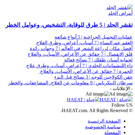
أمراض الجلد
تقشر الجلد | 5 طرق للوقاية، التشخيص، وعوامل الخطر
عمليات التجميل الجراحية | 5 أنواع شائعة
العقم عند النساء | 7 أسباب، أعراض، وطرق العلاج
أفضل مكان لزراعة الشعر في العالم | 7 وجهات رائدة
قلق الانفصال | 7 حقائق عن الأعراض، الأسباب، والعلاج
لحماية أسنان طفلك | 7 نصائح فعالة
داء الليشمانيات الجلدي | 7 أعراض، أسباب، وطرق علاج
الجمرة | 7 حقائق عن الأعراض، الأسباب، والعلاج
حقن الكولاجين للوجه | 3 نصائح قبل البدء
سرطان البنكرياس | 9 معلومات عن العلاج، المضاعفات، والخطر
- الإعلانات -
Follow US
© HAEAT.com. All Rights Reserved.
الصفحة الرئيسية
سياسة الخصوصية
المفضلة