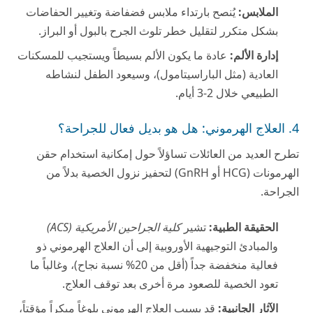
الملابس:
يُنصح بارتداء ملابس فضفاضة وتغيير الحفاضات
بشكل متكرر لتقليل خطر تلوث الجرح بالبول أو البراز.
إدارة الألم:
عادة ما يكون الألم بسيطاً ويستجيب للمسكنات
العادية (مثل الباراسيتامول)، وسيعود الطفل لنشاطه
الطبيعي خلال 2-3 أيام.
4. العلاج الهرموني: هل هو بديل فعال للجراحة؟
تطرح العديد من العائلات تساؤلاً حول إمكانية استخدام حقن
الهرمونات (HCG أو GnRH) لتحفيز نزول الخصية بدلاً من
الجراحة.
الحقيقة الطبية:
تشير
كلية الجراحين الأمريكية (ACS)
والمبادئ التوجيهية الأوروبية إلى أن العلاج الهرموني ذو
فعالية منخفضة جداً (أقل من 20% نسبة نجاح)، وغالباً ما
تعود الخصية للصعود مرة أخرى بعد توقف العلاج.
الآثار الجانبية:
قد يسبب العلاج الهرموني بلوغاً مبكراً مؤقتاً،