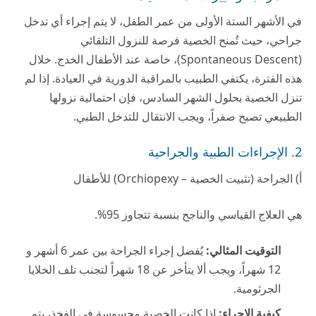
في الأشهر الستة الأولى من عمر الطفل، لا يتم إجراء أي تدخل
جراحي، حيث تُمنح الخصية فرصة للنزول التلقائي
(Spontaneous Descent)، خاصة عند الأطفال الخدج. خلال
هذه الفترة، يكتفي الطبيب بالمراقبة الدورية في العيادة. إذا لم
تنزل الخصية بحلول الشهر السادس، فإن احتمالية نزولها
الطبيعي تصبح صفراً، ويجب الانتقال للتدخل الطبي.
2. الإجراءات الطبية والجراحية
أ) الجراحة (تثبيت الخصية – Orchiopexy) للأطفال
هي العلاج القياسي والناجح بنسبة تتجاوز 95%.
التوقيت المثالي:
يُفضل إجراء الجراحة بين عمر 6 أشهر و
12 شهراً، ويجب ألا يتأخر عن 18 شهراً لتجنب تلف الخلايا
الجرثومية.
كيفية الإجراء:
إذا كانت الخصية محسوسة في الفخذ، يتم