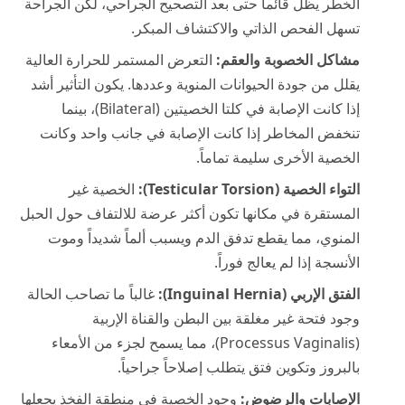
الخطر يظل قائماً حتى بعد التصحيح الجراحي، لكن الجراحة
تسهل الفحص الذاتي والاكتشاف المبكر.
مشاكل الخصوبة والعقم:
التعرض المستمر للحرارة العالية
يقلل من جودة الحيوانات المنوية وعددها. يكون التأثير أشد
إذا كانت الإصابة في كلتا الخصيتين (Bilateral)، بينما
تنخفض المخاطر إذا كانت الإصابة في جانب واحد وكانت
الخصية الأخرى سليمة تماماً.
التواء الخصية (Testicular Torsion):
الخصية غير
المستقرة في مكانها تكون أكثر عرضة للالتفاف حول الحبل
المنوي، مما يقطع تدفق الدم ويسبب ألماً شديداً وموت
الأنسجة إذا لم يعالج فوراً.
الفتق الإربي (Inguinal Hernia):
غالباً ما تصاحب الحالة
وجود فتحة غير مغلقة بين البطن والقناة الإربية
(Processus Vaginalis)، مما يسمح لجزء من الأمعاء
بالبروز وتكوين فتق يتطلب إصلاحاً جراحياً.
الإصابات والرضوض:
وجود الخصية في منطقة الفخذ يجعلها