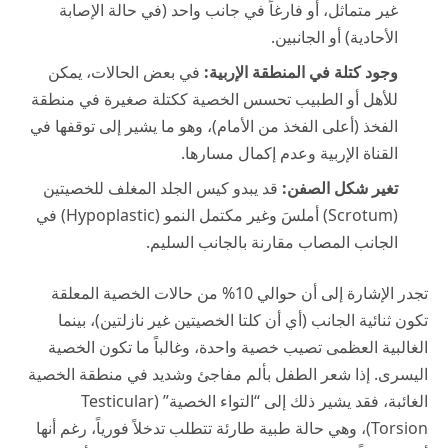
غير متماثل، أو فارغاً في جانب واحد (في حالة الإصابة
الأحادية) أو الجانبين.
وجود كتلة في المنطقة الإربية:
في بعض الحالات، يمكن
للأهل أو الطبيب تحسس الخصية ككتلة صغيرة في منطقة
الفخذ (أعلى الفخذ من الأمام)، وهو ما يشير إلى توقفها في
القناة الإربية وعدم إكمال مسارها.
تغير شكل الصفن:
قد يبدو كيس الجلد المغلف للخصيتين
(Scrotum) أملسَ وغير مكتمل النمو (Hypoplastic) في
الجانب المصاب مقارنة بالجانب السليم.
تجدر الإشارة إلى أن حوالي 10% من حالات الخصية المعلقة
تكون ثنائية الجانب (أي أن كلتا الخصيتين غير نازلتين)، بينما
الغالبية العظمى تصيب خصية واحدة، وغالباً ما تكون الخصية
اليسرى. إذا شعر الطفل بألم مفاجئ وشديد في منطقة الخصية
الغائبة، فقد يشير ذلك إلى “التواء الخصية” (Testicular
Torsion)، وهي حالة طبية طارئة تتطلب تدخلاً فورياً، رغم أنها