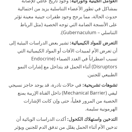
العوامل الجينية والوراثية:
وجود تاريخ عائلي للإصابة
بمشاكل في تطور الأعضاء التناسلية يزيد من احتمالية
حدوث الحالة، مما يرجح وجود طفرات جينية معينة تؤثر
على الأنسجة الضامة التي توجه الخصية (مثل الرباط
التناسلي – Gubernaculum).
التعرض للمواد الكيميائية:
تشير بعض الدراسات البيئية إلى
أن تعرض الأم لمبيدات الآفات أو المواد الكيميائية التي
تسبب اضطراباً في الغدد الصماء (Endocrine
Disruptors) أثناء الحمل قد يتداخل مع إشارات النمو
الطبيعي للجنين.
تشوهات تشريحية:
في حالات نادرة، قد يوجد حاجز نسيجي
ليفي (Mechanical Barrier) داخل القناة الإربية يمنع
الخصية من المرور فعلياً، حتى وإن كانت الإشارات
الهرمونية سليمة.
التدخين واستهلاك الكحول:
أكدت الدراسات الوبائية أن
تدخين الأم أثناء الحمل يقلل من تدفق الدم للجنين ويؤثر