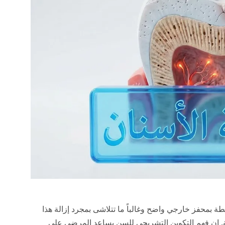
طة بمحفز خارجي واضح وغالباً ما تتلاشى بمجرد إزالة هذا
ية. إن فهم التكوين التشريحي للسن يساعد المرضى على