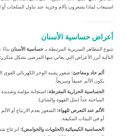
استيعاب لماذا يشعرون بآلام وخزية عند تناول المثلجات أ
أعراض حساسية الأسنان
تتنوع المظاهر السريرية المرتبطة بـ
حساسية الأسنان
بناءً
التالية أبرز الأعراض التي يعاني منها المرضى بشكل متكرر:
ألم حاد ومفاجئ:
شعور يشبه الوخز الكهربائي القوي ال
يكون الألم عميقاً وسريعاً.
الحساسية الحرارية المفرطة:
استجابة مؤلمة وشديدة لل
الساخنة جداً (مثل القهوة والشاي).
الألم عند التعرض للهواء:
الشعور بعدم الارتياح أو الأل
أو في البيئات المكيفة.
الحساسية الكيميائية (الحلويات والحوامض):
انزعاج شدي