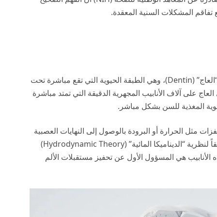
ع تفاقم المشكلات السنية المعقدة.
هي حالة طبية تنشأ نتيجة انكشاف طبقة “العاج” (Dentin)، وهي الطبقة الحيوية التي تقع مباشرة تحت
لعاج على آلاف الأنابيب المجهرية الدقيقة التي تمتد مباشرة
وية المغذية للسن بشكل مباشر.
فزات مثل الحرارة أو البرودة بالوصول إلى النهايات العصبية
بسرعة فائقة، مما يؤدي إلى حدوث صدمة ألمية لحظية. وفقاً لنظرية “الديناميكا المائية” (Hydrodynamic Theory)
 الأنابيب هي المسؤول الأول عن تحفيز مستقبلات الألم