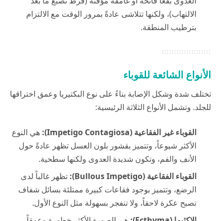
العدوى بقعاً فاتحة أو غامقة مؤقتة (فرط تصبغ ما بعد
الالتهاب)، ولكنها تتلاشى عادةً بمرور الوقت مع الالتزام
بترطيب المنطقة.
الأنواع الشائعة للقوباء
تختلف شدة وشكل الإصابة بناءً على نوع البكتيريا وعمق اختراقها
للجلد. وتشمل الأنواع الثلاثة الرئيسية:
القوباء غير الفقاعية (Impetigo Contagiosa):
هي النوع
الأكثر شيوعاً، وتتميز بقشور بلون العسل تظهر عادةً حول
الأنف والفم، وتكون شديدة العدوى ولكنها سطحية.
القوباء الفقاعية (Bullous Impetigo):
تظهر غالباً لدى
الرضع، وتتميز بوجود فقاعات كبيرة ممتلئة بسائل شفاف
تصبح عكرة لاحقاً، ولا تنفجر بسهولة مثل النوع الأول.
الإكثيما (Ecthyma):
هي الصورة الأكثر خطورة وعمقاً،