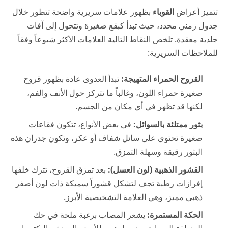
تتميز أعراض
القوباء
بظهور علامات سريرية واضحة تتطور خلال
جدول زمني محدد، حيث تبدأ كبقع صغيرة وتتحول إلى آفات
جلدية معقدة. تلخص النقاط التالية العلامات الأكثر شيوعاً وفقاً
للملاحظات السريرية:
القروح الحمراء المتهيجة:
تبدأ العدوى عادة بظهور قروح
صغيرة حمراء اللون، وغالباً ما تتركز حول الأنف والفم،
لكنها قد تظهر في أي مكان من الجسم.
بثور ممتلئة بالسوائل:
في بعض الأنواع، تتكون فقاعات
صغيرة تحتوي على سائل شفاف أو عكر، وتكون جدران هذه
البثور رقيقة وسهلة التمزق.
القشور الذهبية (لون العسل):
بعد تمزق القروح، تترك خلفها
إفرازات رطبة تجف لتشكل قشوراً سميكة ذات لون أصفر
ذهبي مميز، وهي العلامة التشخيصية الأبرز.
الحكة المستمرة:
يشعر المصاب برغبة ملحة في حك