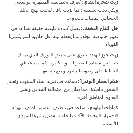
زيت شجرة الشاي:
يُعرف بخصائصه المطهرة الواسعة،
ولكن يجب تخفيفه دائماً بزيت ناقل لتجنب تهيج الجلد
الحساس المصاب بالعدوى.
خل التفاح المخفف:
يعمل كمادة قابضة خفيفة تساعد في
تغيير حموضة الجلد، مما يجعله بيئة أقل جاذبية لنمو بكتيريا
القوباء
.
زيت جوز الهند:
يحتوي على حمض اللوريك الذي يمتلك
خصائص مضادة للفطريات والبكتيريا، كما يساعد في
الحفاظ على رطوبة البشرة ومنع تشققها.
هلام الصبار (ألوفيرا):
يساهم في تبريد الجلد الملتهب وتقليل
الشعور بالحكة، مما يقلل من احتمالية الخدش ونشر
العدوى لمناطق أخرى.
كمادات البابونج:
تساعد في تنظيف القشور بلطف وتهدئة
الاحمرار المحيط بالآفات الجلدية بفضل تأثيرها المهدئ
للأنسجة.