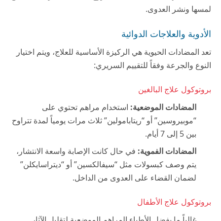
لمسها ونشر العدوى.
الأدوية والعلاجات الدوائية
تعد المضادات الحيوية هي الركيزة الأساسية للعلاج، ويتم اختيار
النوع والجرعة وفقاً للتقييم السريري:
بروتوكول علاج البالغين
المضادات الموضعية:
استخدام مراهم تحتوي على
“موبيروسين” أو “ريتابامولين” ثلاث مرات يومياً لمدة تتراوح
بين 5 إلى 7 أيام.
المضادات الفموية:
في حال كانت الإصابة واسعة الانتشار،
يتم وصف كبسولات مثل “سيفالكسين” أو “ديتراسايكلن”
لضمان القضاء على العدوى من الداخل.
بروتوكول علاج الأطفال
غالباً ما يفضل الأطباء المراهم الموضعية لتقليل الآثار