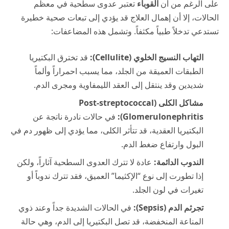
على الرغم من أن
القوباء
تعتبر عدوى سطحية في معظم
الحالات، إلا أن إهمال العلاج قد يؤدي إلى تبعات صحية خطيرة
تستدعي تدخلاً طبياً مكثفاً. وتشمل هذه المضاعفات:
التهاب النسيج الخلوي (Cellulite):
قد تخترق البكتيريا
الطبقات العميقة من الجلد، مما يسبب احمراراً وألماً
شديدين وقد ينتقل إلى العقد الليمفاوية ومجرى الدم.
مشاكل الكلى (Post-streptococcal
Glomerulonephritis):
في حالات نادرة ناتجة عن
البكتيريا العقدية، قد تتأثر الكلى، مما يؤدي إلى ظهور دم في
البول وارتفاع ضغط الدم.
الندوب الدائمة:
عادة لا تترك العدوى السطحية آثاراً، ولكن
إذا تطورت إلى نوع “الإكثيما” العميق، فقد تترك ندوباً أو
تغيرات في لون الجلد.
تجرثم الدم (Sepsis):
في الحالات الشديدة جداً وعند ذوي
المناعة المنخفضة، قد تصل البكتيريا إلى الدم، وهي حالة