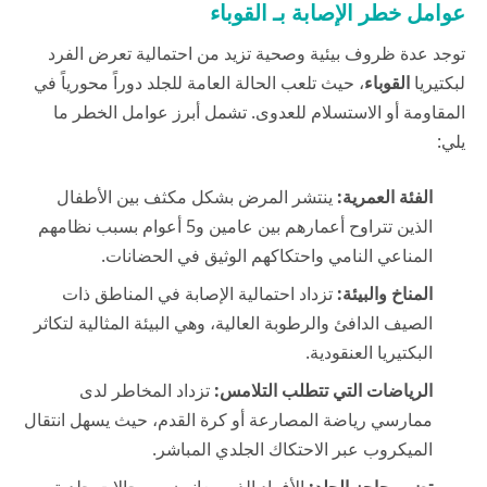
عوامل خطر الإصابة بـ القوباء
توجد عدة ظروف بيئية وصحية تزيد من احتمالية تعرض الفرد
لبكتيريا
القوباء
، حيث تلعب الحالة العامة للجلد دوراً محورياً في
المقاومة أو الاستسلام للعدوى. تشمل أبرز عوامل الخطر ما
يلي:
الفئة العمرية:
ينتشر المرض بشكل مكثف بين الأطفال
الذين تتراوح أعمارهم بين عامين و5 أعوام بسبب نظامهم
المناعي النامي واحتكاكهم الوثيق في الحضانات.
المناخ والبيئة:
تزداد احتمالية الإصابة في المناطق ذات
الصيف الدافئ والرطوبة العالية، وهي البيئة المثالية لتكاثر
البكتيريا العنقودية.
الرياضات التي تتطلب التلامس:
تزداد المخاطر لدى
ممارسي رياضة المصارعة أو كرة القدم، حيث يسهل انتقال
الميكروب عبر الاحتكاك الجلدي المباشر.
تضرر حاجز الجلد:
الأفراد الذين يعانون من حالات جلدية