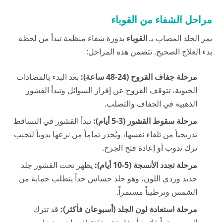
مراحل الشفاء من القوباء
يمر الجلد المصاب بـ
القوباء
بدورة شفاء منظمة تبدأ من لحظة
بدء العلاج الصحيح. تتضمن هذه المراحل:
مرحلة جفاف القروح (24-48 ساعة):
بعد البدء بالمضادات
الحيوية، تتوقف القروح عن إفراز السوائل وتبدأ القشور
الذهبية في الجفاف والتصلب.
مرحلة سقوط القشور (3-5 أيام):
تبدأ القشور في التساقط
تدريجياً من تلقاء نفسها، ويُحذر تماماً من نزعها يدوياً لتجنب
ترك ندوب أو إعادة فتح الجرح.
مرحلة تجدد الأنسجة (5-10 أيام):
يظهر تحت القشور جلد
جديد وردي اللون، وهو جلد حساس جداً يتطلب حماية من
الشمس وترطيباً مستمراً.
مرحلة استعادة لون الجلد (أسبوعان فأكثر):
قد تترك