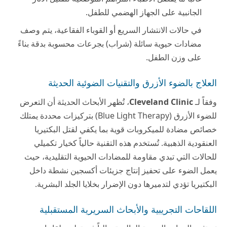
الجانبية على الجهاز الهضمي للطفل.
في حالات الانتشار السريع أو القوباء الفقاعية، يتم وصف
مضادات حيوية سائلة (شراب) بجرعات محسوبة بدقة بناءً
على وزن الطفل.
العلاج بالضوء الأزرق والتقنيات الضوئية الحديثة
وفقاً لـ
Cleveland Clinic
، تُظهر الأبحاث الحديثة أن التعرض
للضوء الأزرق (Blue Light Therapy) بتركيزات محددة يمتلك
خصائص مضادة للميكروبات قوية بما يكفي لقتل البكتيريا
العنقودية الذهبية. تُستخدم هذه التقنية حالياً كخيار تكميلي
للحالات التي تبدي مقاومة للمضادات الحيوية التقليدية، حيث
يعمل الضوء على تحفيز إنتاج جزيئات أكسجين نشطة داخل
البكتيريا تؤدي لتدميرها دون الإضرار بخلايا الجلد البشرية.
اللقاحات التجريبية والأبحاث السريرية المستقبلية