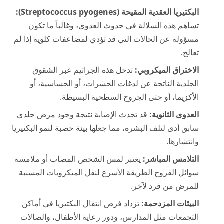
البكتيريا العقدية المقيحة (Streptococcus pyogenes):
تساهم هذه السلالة في حدوث العدوى، وغالباً ما تكون
مسؤولة عن الحالات التي قد تؤدي لمضاعفات كلوية إذا لم
تعالج.
الاختراق الميكروبي:
تدخل هذه الجراثيم عبر الشقوق
الجلدية الناتجة عن لدغات الحشرات، أو الحساسية، أو
الأكزيما، أو حتى الجروح السطحية البسيطة.
العدوى الثانوية:
قد تحدث الإصابة نتيجة وجود مرض جلدي
سابق أدى لتلف البشرة، مما جعلها بيئة خصبة لنمو البكتيريا
وانتشارها.
التلامس المباشر:
يعتبر لمس الشخص المصاب أو ملامسة
سوائل القروح الطريقة الأسرع لنقل الميكروبات المسببة
للمرض من فرد لآخر.
البيئات المزدحمة:
تزداد فرص انتقال البكتيريا في أماكن
التجمعات مثل المدارس، ودور رعاية الأطفال، والصالات