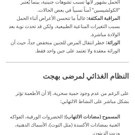
الحمل بشهور لأنها تسبب تشوهات جنينية، بينما يُعتبر
“الكولشيسين” آمناً نسبياً في بعض الحالات.
المراقبة المكثفة:
غالباً ما تتحسن الأعراض أثناء الحمل
بسبب التغيرات المناعية الطبيعية، ولكن قد تحدث نوبة بعد
الولادة مباشرة.
الوراثة:
خطر انتقال المرض للجنين منخفض جداً، حيث أن
الوراثة معقدة ولا تعتمد على جين واحد فقط.
النظام الغذائي لمرضى بهجت
على الرغم من عدم وجود حمية سحرية، إلا أن الأطعمة تؤثر
بشكل مباشر على النشاط الالتهابي:
المسموح (مضادات الالتهاب):
الخضروات الورقية، الفواكه
الغنية بمضادات الأكسدة (مثل التوت)، الأسماك الدهنية،
وزيت الزيتون.