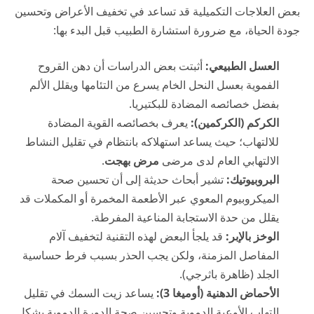
بعض العلاجات التكميلية قد تساعد في تخفيف الأعراض وتحسين
جودة الحياة، مع ضرورة استشارة الطبيب قبل البدء بها:
العسل الطبيعي:
أثبتت بعض الدراسات أن دهن القروح
الفموية بعسل النحل الخام يسرع من التئامها ويقلل الألم
بفضل خصائصه المضادة للبكتيريا.
الكركم (الكركمين):
يعرف بخصائصه القوية المضادة
للالتهاب؛ حيث يساعد استهلاكه بانتظام في تقليل النشاط
الالتهابي العام لدى مرضى
مرض بهجت
.
البروبيوتيك:
تشير أبحاث حديثة إلى أن تحسين صحة
الميكروبيوم المعوي عبر الأطعمة المخمرة أو المكملات قد
يقلل من حدة الاستجابة المناعية المفرطة.
الوخز بالإبر:
قد يلجأ البعض لهذه التقنية لتخفيف آلام
المفاصل المزمنة، ولكن يجب الحذر بسبب فرط حساسية
الجلد (ظاهرة باثرجي).
الأحماض الدهنية (أوميغا 3):
يساعد زيت السمك في تقليل
التهاب الأوعية الدموية وتحسين صحة الدورة الدموية بشكل