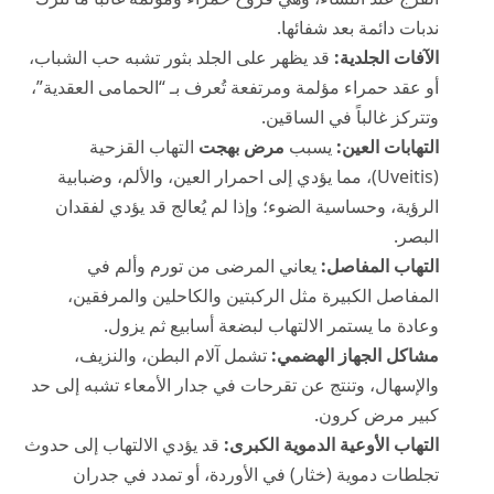
ندبات دائمة بعد شفائها.
الآفات الجلدية:
قد يظهر على الجلد بثور تشبه حب الشباب،
أو عقد حمراء مؤلمة ومرتفعة تُعرف بـ “الحمامى العقدية”،
وتتركز غالباً في الساقين.
التهابات العين:
يسبب
مرض بهجت
التهاب القزحية
(Uveitis)، مما يؤدي إلى احمرار العين، والألم، وضبابية
الرؤية، وحساسية الضوء؛ وإذا لم يُعالج قد يؤدي لفقدان
البصر.
التهاب المفاصل:
يعاني المرضى من تورم وألم في
المفاصل الكبيرة مثل الركبتين والكاحلين والمرفقين،
وعادة ما يستمر الالتهاب لبضعة أسابيع ثم يزول.
مشاكل الجهاز الهضمي:
تشمل آلام البطن، والنزيف،
والإسهال، وتنتج عن تقرحات في جدار الأمعاء تشبه إلى حد
كبير مرض كرون.
التهاب الأوعية الدموية الكبرى:
قد يؤدي الالتهاب إلى حدوث
تجلطات دموية (خثار) في الأوردة، أو تمدد في جدران