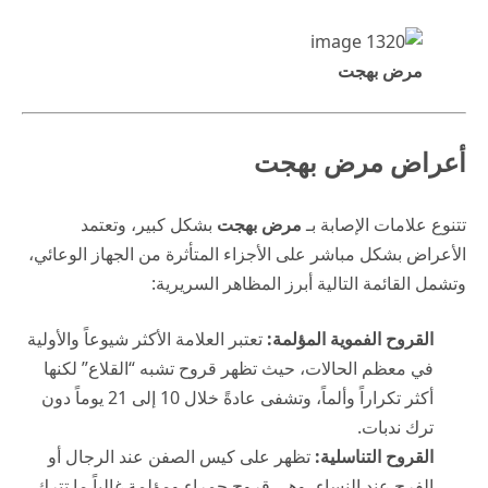
مرض بهجت
أعراض مرض بهجت
تتنوع علامات الإصابة بـ
مرض بهجت
بشكل كبير، وتعتمد
الأعراض بشكل مباشر على الأجزاء المتأثرة من الجهاز الوعائي،
وتشمل القائمة التالية أبرز المظاهر السريرية:
القروح الفموية المؤلمة:
تعتبر العلامة الأكثر شيوعاً والأولية
في معظم الحالات، حيث تظهر قروح تشبه “القلاع” لكنها
أكثر تكراراً وألماً، وتشفى عادةً خلال 10 إلى 21 يوماً دون
ترك ندبات.
القروح التناسلية:
تظهر على كيس الصفن عند الرجال أو
الفرج عند النساء، وهي قروح حمراء ومؤلمة غالباً ما تترك