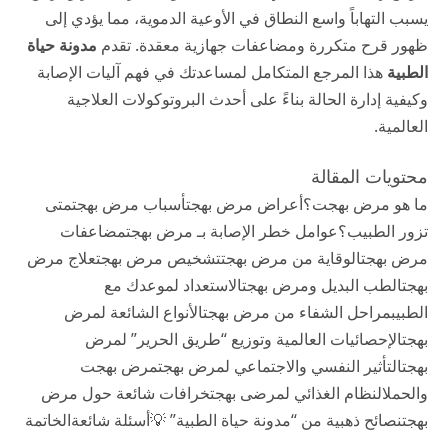
يسبب التهاباً واسع النطاق في الأوعية الدموية، مما يؤدي إلى
ظهور قرح متكررة ومضاعفات جهازية معقدة. تقدم
مدونة حياة
الطبية
هذا المرجع المتكامل لمساعدتك في فهم آليات الإصابة
وكيفية إدارة الحالة بناءً على أحدث البروتوكولات العلاجية
العالمية.
محتويات المقالة
ما هو مرض بهجت؟
أعراض مرض بهجت
أسباب مرض بهجت
متى
تزور الطبيب؟
عوامل خطر الإصابة بـ مرض بهجت
مضاعفات
مرض بهجت
الوقاية من مرض بهجت
تشخيص مرض بهجت
علاج مرض
بهجت
الطب البديل ومرض بهجت
الاستعداد لموعدك مع
الطبيب
مراحل الشفاء من مرض بهجت
الأنواع الشائعة لمرض
بهجت
الإحصائيات العالمية وتوزيع “طريق الحرير” لمرض
بهجت
التأثير النفسي والاجتماعي لمرض بهجت
مرض بهجت
والحمل
النظام الغذائي لمرضى بهجت
خرافات شائعة حول مرض
بهجت
نصائح ذهبية من “مدونة حياة الطبية” 💡
أسئلة شائعة
الخاتمة