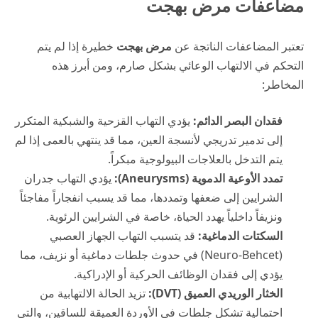
مضاعفات مرض بهجت
تعتبر المضاعفات الناتجة عن
مرض بهجت
خطيرة إذا لم يتم
التحكم في الالتهاب الوعائي بشكل صارم، ومن أبرز هذه
المخاطر:
فقدان البصر الدائم:
يؤدي التهاب القزحية والشبكية المتكرر
إلى تدمير تدريجي لأنسجة العين، مما قد ينتهي بالعمى إذا لم
يتم التدخل بالعلاجات البيولوجية مبكراً.
تمدد الأوعية الدموية (Aneurysms):
يؤدي التهاب جدران
الشرايين إلى ضعفها وتمددها، مما قد يسبب انفجاراً مفاجئاً
ونزيفاً داخلياً يهدد الحياة، خاصة في الشرايين الرئوية.
السكتات الدماغية:
قد يتسبب التهاب الجهاز العصبي
(Neuro-Behcet) في حدوث جلطات دماغية أو نزيف، مما
يؤدي إلى فقدان الوظائف الحركية أو الإدراكية.
الخثار الوريدي العميق (DVT):
تزيد الحالة الالتهابية من
احتمالية تشكل جلطات في الأوردة العميقة للساقين، والتي