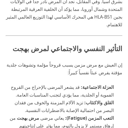
بشرق آسيا. وفي المقابل، نجد أن المرض نادر جداً في الولايات
المتحدة وشمال أوروبا، مما يؤكد أن الخلفية العرقية المرتبطة
بجين HLA-B51 هي المحرك الأساسي لهذا التوزيع العالمي المثير
للاهتمام.
التأثير النفسي والاجتماعي لمرض بهجت
إن العيش مع مرض مزمن يسبب قروحاً مؤلمة وتشوهات جلدية
مؤقتة يفرض عبئاً نفسياً كبيراً:
العزلة الاجتماعية:
قد يشعر المرضى بالإحراج من القروح
الفموية أو الجلدية، مما يؤدي لتجنب المناسبات العامة.
القلق والاكتئاب:
تزيد الآلام المزمنة والخوف من فقدان
البصر من احتمالية الإصابة بالاضطرابات النفسية.
التعب المزمن (Fatigue):
يعاني مرضى
مرض بهجت
من
إرهاق مستمر لا يزول بالنوم، مما يؤثر على إنتاجيتهم