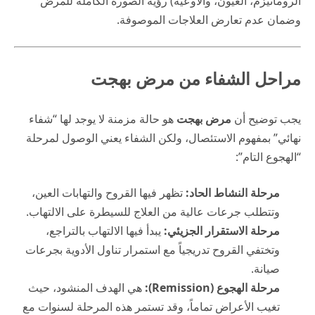
الروماتيزم، العيون، والأوعية) رؤية الصورة الكاملة للمرض
وضمان عدم تعارض العلاجات الموصوفة.
مراحل الشفاء من مرض بهجت
يجب توضيح أن
مرض بهجت
هو حالة مزمنة لا يوجد لها “شفاء
نهائي” بمفهوم الاستئصال، ولكن الشفاء يعني الوصول لمرحلة
“الهجوع التام”:
مرحلة النشاط الحاد:
تظهر فيها القروح والتهابات العين،
وتتطلب جرعات عالية من العلاج للسيطرة على الالتهاب.
مرحلة الاستقرار الجزيئي:
يبدأ فيها الالتهاب بالتراجع،
وتختفي القروح تدريجياً مع استمرار تناول الأدوية بجرعات
صيانة.
مرحلة الهجوع (Remission):
هي الهدف المنشود، حيث
تغيب الأعراض تماماً، وقد تستمر هذه المرحلة لسنوات مع