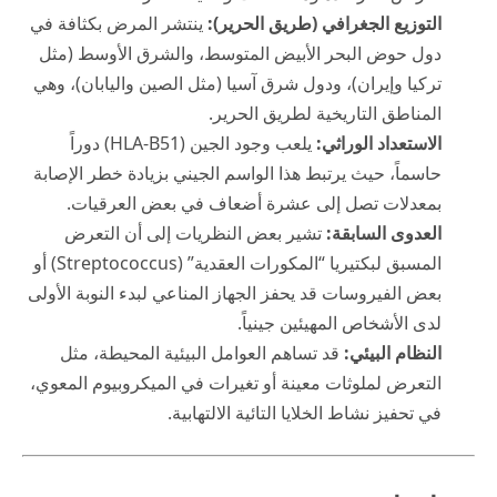
التوزيع الجغرافي (طريق الحرير):
ينتشر المرض بكثافة في
دول حوض البحر الأبيض المتوسط، والشرق الأوسط (مثل
تركيا وإيران)، ودول شرق آسيا (مثل الصين واليابان)، وهي
المناطق التاريخية لطريق الحرير.
الاستعداد الوراثي:
يلعب وجود الجين (HLA-B51) دوراً
حاسماً، حيث يرتبط هذا الواسم الجيني بزيادة خطر الإصابة
بمعدلات تصل إلى عشرة أضعاف في بعض العرقيات.
العدوى السابقة:
تشير بعض النظريات إلى أن التعرض
المسبق لبكتيريا “المكورات العقدية” (Streptococcus) أو
بعض الفيروسات قد يحفز الجهاز المناعي لبدء النوبة الأولى
لدى الأشخاص المهيئين جينياً.
النظام البيئي:
قد تساهم العوامل البيئية المحيطة، مثل
التعرض لملوثات معينة أو تغيرات في الميكروبيوم المعوي،
في تحفيز نشاط الخلايا التائية الالتهابية.