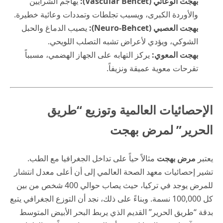
بهجت الوعائي (Vascular Behcet):
يهاجم الشرايين
والأوردة الكبرى، ويسبب تجلطات وتمددات وعائية خطيرة.
بهجت العصبي (Neuro-Behcet):
يصيب الدماغ والحبل
الشوكي، ويؤدي لأعراض تشبه التصلب اللويحي.
بهجت المعوي:
يركز التهابه على الجهاز الهضمي، مسبباً
تقرحات معوية عميقة ونزيفاً.
الإحصائيات العالمية وتوزيع “طريق
الحرير” لمرض بهجت
يعتبر
مرض بهجت
مثالاً حياً على تداخل الجغرافيا مع الطب.
تشير إحصائيات معهد الصحة العالمي إلى أن أعلى معدل انتشار
للمرض يوجد في تركيا، حيث يصاب حوالي 400 شخص من بين
كل 100,000 نسمة. وبناءً على ذلك، نجد أن التوزع الجغرافي يتبع
بدقة “طريق الحرير” القديم الذي يربط البحر الأبيض المتوسط