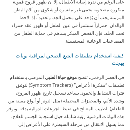
على الرغم من ندرة إصابة الأطفال، إلا أن ظهور قروح فموية
متكررة مصحوبة بحمى غير مفسرة أو شكوى من آلام البطن
المزمنة يجب أن يُؤخذ على محمل الجد. وتحديداً، إذا لاحظ
الوالدان احمراراً مستمراً في عين الطفل أو ظهور عقد حمراء
تحت الجلد، فإن الفحص المبكر يساهم في حماية الطفل من
المضاعفات الوعائية المستقبيلة.
كيفية استخدام تطبيقات التتبع الصحي لمراقبة نوبات
بهجت
في العصر الرقمي، تنصح
موقع حياة الطبي
المرضى باستخدام
تطبيقات “مفكرة الأعراض” (Symptom Trackers) لتوثيق
فترات النشاط والخمود. يساعد تسجيل تاريخ ظهور القروح،
وشدة الألم، والمحفزات المحتملة (مثل التوتر أو أنواع معينة من
الطعام) الطبيب المعالج في ضبط الجرعات الدوائية بدقة. وتوفر
هذه البيانات الرقمية رؤية شاملة حول استجابة الجسم للعلاج،
مما يسهل الانتقال من مرحلة السيطرة على الأعراض إلى