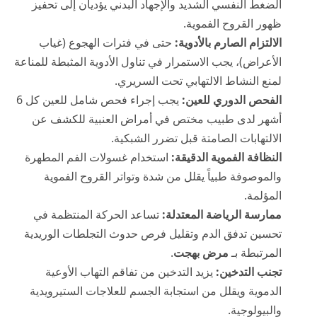
الضغط النفسي الشديد والإجهاد البدني يؤديان إلى تحفيز
ظهور القروح الفموية.
الالتزام الصارم بالأدوية:
حتى في فترات الهجوع (غياب
الأعراض)، يجب الاستمرار في تناول الأدوية المثبطة للمناعة
لمنع النشاط الالتهابي تحت السريري.
الفحص الدوري للعين:
يجب إجراء فحص شامل للعين كل 6
أشهر لدى طبيب مختص في أمراض العنبية للكشف عن
الالتهابات الصامتة قبل تضرر الشبكية.
النظافة الفموية الدقيقة:
استخدام غسولات الفم المطهرة
والموصوفة طبياً يقلل من شدة وتواتر القروح الفموية
المؤلمة.
ممارسة الرياضة المعتدلة:
تساعد الحركة المنتظمة في
تحسين تدفق الدم وتقليل فرص حدوث التجلطات الوريدية
المرتبطة بـ
مرض بهجت
.
تجنب التدخين:
يزيد التدخين من تفاقم التهاب الأوعية
الدموية ويقلل من استجابة الجسم للعلاجات الستيرويدية
والبيولوجية.