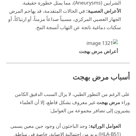
الشرايين (Aneurysms)، مما يمثل خطورة حقيقية.
الأعراض العصبية:
في الحالات المتقدمة، قد يهاجم المرض
الجهاز العصبي المركزي، مسبباً صداعاً مزمناً، أو ارتباكاً، أو
سكتات دماغية ناتجة عن التهاب أنسجة المخ.
أعراض مرض بهجت
أسباب مرض بهجت
على الرغم من التطور الطبي، لا يزال السبب الدقيق الكامن
وراء
مرض بهجت
غير معروف بشكل قاطع، إلا أن العلماء
يشيرون إلى تضافر مجموعة من العوامل:
العوامل الوراثية:
وجد الباحثون أن وجود جين معين يسمى
(HLA-B51) يزيد من احتمالية الإصابة، خاصة في مناطق