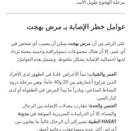
مرحلة الهجوع طويل الأمد.
عوامل خطر الإصابة بـ مرض بهجت
على الرغم من أن
مرض بهجت
يمكن أن يصيب أي شخص في
أي عمر، إلا أن هناك مجموعات ديموغرافية وجينية معينة تزداد
لديها احتمالية الإصابة بشكل ملحوظ، وتشمل هذه العوامل:
العمر والشباب:
تبدأ الأعراض عادةً في الظهور لدى الأفراد
الذين تتراوح أعمارهم بين 20 و40 عاماً، وهي مرحلة ذروة
النشاط المناعي، ونادراً ما يبدأ المرض في الطفولة أو لدى
كبار السن.
الجنس والحدة:
تتقارب معدلات الإصابة بين الرجال
والنساء، إلا أن الدراسات السريرية الموثقة في
مدونة
HAEAT الطبية
تشير إلى أن الرجال غالباً ما يعانون من
أعراض أكثر حدة ومضاعفات وعائية أخطر.