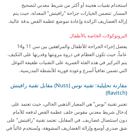
استخدام تقنيات هجينة أو أكثر من شريط معدني لتصحيح
المسار. تتضمن الخيارات جراحة “رافيتش” المعدلة، حيث يتم
إزالة الغضاريف الزائدة وإعادة تموضع عظمة القص بدقة عالية.
البروتوكولات الخاصة بالأطفال
يفضل إجراء الجراحة للأطفال والمراهقين بين سن 11 و14
عاماً، حيث تكون العظام في ذروة مرونتها وقدرتها على التكيف.
يتم التركيز في هذه الفئة العمرية على التقنيات طفيفة التوغل
التي تضمن تعافياً أسرع وعودة فورية للأنشطة المدرسية.
مقارنة تحليلية: تقنية نوس (Nuss) مقابل تقنية رافيتش
(Ravitch)
تعتبر تقنية “نوس” هي المعيار الذهبي الحالي، حيث تعتمد على
إدخال شريط معدني مقوس خلف عظمة القص لدفعه للأمام
دون استئصال غضاريف. في المقابل، تعتمد تقنية “رافيتش” على
شق صدري أوسع وإزالة الغضاريف المشوهة، وتُستخدم غالباً في