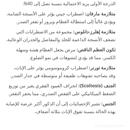
الدرجة الأولى يزيد الاحتمالية بنسبة تصل إلى 40%.
متلازمة مارفان:
اضطراب جيني يؤثر على الأنسجة الضامة،
ويؤدي غالباً إلى استطالة العظام وبروز أو تقعر الصدر.
متلازمة إهلرز-دانلوس:
مجموعة من الاضطرابات التي
تضعف الأنسجة الداعمة للجلد والمفاصل والجدران الوعائية.
تكون العظم الناقص:
مرض يجعل العظام هشة وسهلة
الكسر، مما قد يؤدي لتشوهات في نمو الضلوع.
متلازمة تورنر:
اضطراب كروموسومي يؤثر على الإناث،
وقد يصاحبه تشوهات طفيفة أو متوسطة في جدار الصدر.
الجنف (Scoliosis):
انحراف العمود الفقري يغير من توزيع
الضغط الميكانيكي على القفص الصدري، مما يحفز التقعر.
الجنس:
تشير الإحصائيات إلى أن الذكور أكثر عرضة للإصابة
بهذه الحالة بنسبة تفوق الإناث بثلاثة أضعاف.