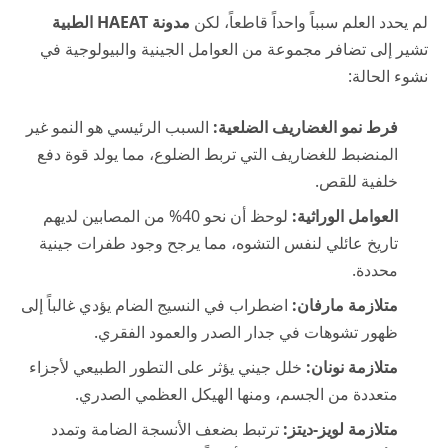
لم يحدد العلم سبباً واحداً قاطعاً، لكن
مدونة HAEAT الطبية
تشير إلى تضافر مجموعة من العوامل الجينية والبيولوجية في
نشوء الحالة:
فرط نمو الغضاريف الضلعية:
السبب الرئيسي هو النمو غير
المنضبط للغضاريف التي تربط الضلوع، مما يولد قوة دفع
خلفية للقص.
العوامل الوراثية:
لوحظ أن نحو 40% من المصابين لديهم
تاريخ عائلي لنفس التشوه، مما يرجح وجود طفرات جينية
محددة.
متلازمة مارفان:
اضطراب في النسيج الضام يؤدي غالباً إلى
ظهور تشوهات في جدار الصدر والعمود الفقري.
متلازمة نونان:
خلل جيني يؤثر على التطور الطبيعي لأجزاء
متعددة من الجسم، ومنها الهيكل العظمي الصدري.
متلازمة لويز-ديتز:
ترتبط بضعف الأنسجة الضامة وتمدد