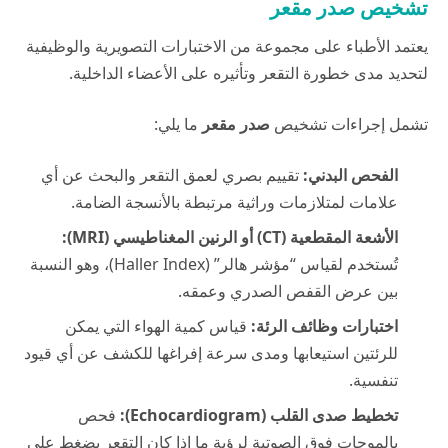
تشخيص صدر مقعر
يعتمد الأطباء على مجموعة من الاختبارات التصويرية والوظيفية
لتحديد مدى خطورة التقعر وتأثيره على الأعضاء الداخلية.
تشمل إجراءات تشخيص
صدر مقعر
ما يلي:
الفحص البدني:
تقييم بصري لعمق التقعر والبحث عن أي
علامات لمتلازمات وراثية مرتبطة بالأنسجة الضامة.
الأشعة المقطعية (CT) أو الرنين المغناطيسي (MRI):
تُستخدم لقياس “مؤشر هالر” (Haller Index)، وهو النسبة
بين عرض القفص الصدري وعمقه.
اختبارات وظائف الرئة:
قياس كمية الهواء التي يمكن
للرئتين استيعابها ومدى سرعة إفراغها للكشف عن أي قيود
تنفسية.
تخطيط صدى القلب (Echocardiogram):
فحص
بالموجات فوق الصوتية لرؤية ما إذا كان التقعر يضغط على