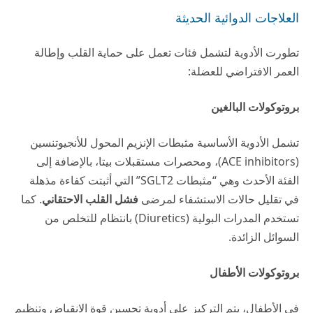
العلاجات الدوائية الحديثة
تطورت الأدوية لتشمل فئات تعمل على حماية القلب وإطالة
العمر الافتراضي للعضلة:
بروتوكولات البالغين
تشمل الأدوية الأساسية مثبطات الإنزيم المحول للأنجيوتنسين
(ACE inhibitors)، ومحصرات مستقبلات بيتا، بالإضافة إلى
الفئة الأحدث وهي “مثبطات SGLT2” التي أثبتت كفاءة مذهلة
في تقليل حالات الاستشفاء لمرضى
فشل القلب الاحتقاني
. كما
تستخدم المدرات البولية (Diuretics) بانتظام للتخلص من
السوائل الزائدة.
بروتوكولات الأطفال
في الأطفال، يتم التركيز على أدوية تحسين قوة الانقباض وتنظيم