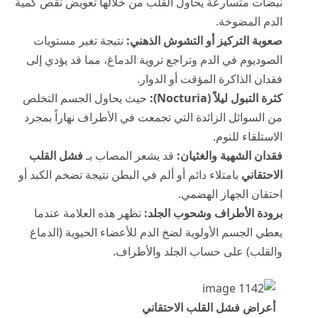
نبضات متسارعة يحاول القلب من خلالها تعويض نقص كمية
الدم المضوخة.
صعوبة التركيز أو التشوش الذهني:
نتيجة تغير مستويات
الصوديوم في الدم وتراجع تروية الدماغ، مما قد يؤدي إلى
فقدان الذاكرة المؤقت أو الدوار.
كثرة التبول ليلاً (Nocturia):
حيث يحاول الجسم التخلص
من السوائل الزائدة التي تجمعت في الأطراف نهاراً بمجرد
الاستلقاء للنوم.
فقدان الشهية والغثيان:
قد يشعر المصاب بـ
فشل القلب
الاحتقاني
بامتلاء دائم أو ألم في البطن نتيجة تضخم الكبد أو
احتقان الجهاز الهضمي.
برودة الأطراف وشحوب الجلد:
تظهر هذه العلامة عندما
يعطي الجسم الأولوية لضخ الدم للأعضاء الحيوية (الدماغ
والقلب) على حساب الجلد والأطراف.
أعراض فشل القلب الاحتقاني