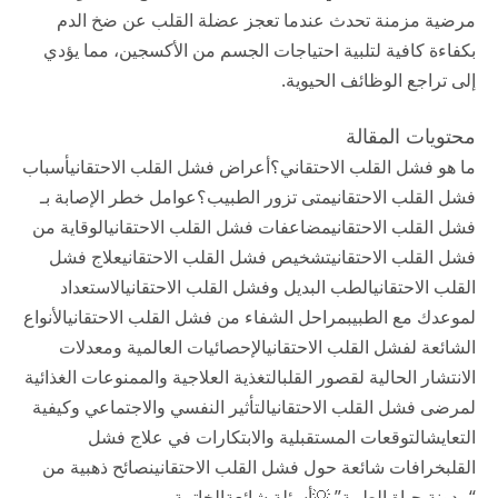
مرضية مزمنة تحدث عندما تعجز عضلة القلب عن ضخ الدم
بكفاءة كافية لتلبية احتياجات الجسم من الأكسجين، مما يؤدي
إلى تراجع الوظائف الحيوية.
محتويات المقالة
ما هو فشل القلب الاحتقاني؟
أعراض فشل القلب الاحتقاني
أسباب
فشل القلب الاحتقاني
متى تزور الطبيب؟
عوامل خطر الإصابة بـ
فشل القلب الاحتقاني
مضاعفات فشل القلب الاحتقاني
الوقاية من
فشل القلب الاحتقاني
تشخيص فشل القلب الاحتقاني
علاج فشل
القلب الاحتقاني
الطب البديل وفشل القلب الاحتقاني
الاستعداد
لموعدك مع الطبيب
مراحل الشفاء من فشل القلب الاحتقاني
الأنواع
الشائعة لفشل القلب الاحتقاني
الإحصائيات العالمية ومعدلات
الانتشار الحالية لقصور القلب
التغذية العلاجية والممنوعات الغذائية
لمرضى فشل القلب الاحتقاني
التأثير النفسي والاجتماعي وكيفية
التعايش
التوقعات المستقبلية والابتكارات في علاج فشل
القلب
خرافات شائعة حول فشل القلب الاحتقاني
نصائح ذهبية من
“مدونة حياة الطبية” 💡
أسئلة شائعة
الخاتمة