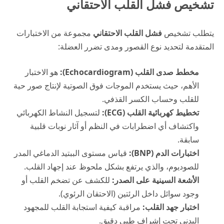
تشخيص فشل القلب الاحتقاني
يتطلب تشخيص
فشل القلب الاحتقاني
مجموعة من الاختبارات
المتقدمة لتحديد نوع القصور ومدى تضرر العضلة:
مخطط صدى القلب (Echocardiogram):
هو الاختبار
الأهم، حيث يستخدم الموجات فوق الصوتية لإنتاج صور حية
للقلب وحساب الكسر القذفي.
تخطيط كهربائية القلب (ECG):
لتسجيل النشاط الكهربائي
واكتشاف أي اضطرابات في النظم أو آثار نوبات قلبية
سابقة.
اختبارات الدم (BNP):
قياس مستوى الببتيد الدماغي المدر
للصوديوم، والذي يرتفع بشكل ملحوظ عند إجهاد القلب.
الأشعة السينية على الصدر:
للكشف عن تضخم القلب أو
وجود سوائل داخل الرئتين (الاحتقان الرئوي).
اختبار جهد القلب:
مراقبة كيفية استجابة القلب للمجهود
البدني تحت إشراف طبي دقيق.