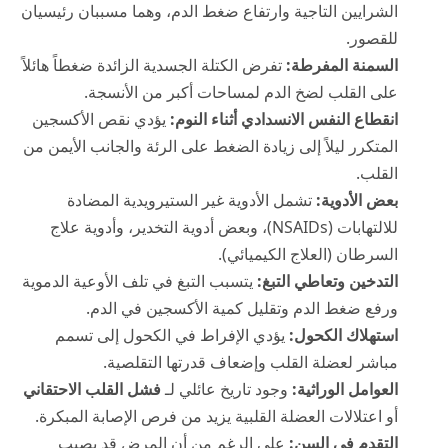
الشرايين التاجية وارتفاع ضغط الدم، وهما مسببان رئيسيان
للقصور.
السمنة المفرطة:
تفرض الكتلة الجسدية الزائدة ضغطاً هائلاً
على القلب لضخ الدم لمساحات أكبر من الأنسجة.
انقطاع النفس الانسدادي أثناء النوم:
يؤدي نقص الأكسجين
المتكرر ليلاً إلى زيادة الضغط على الرئة والجانب الأيمن من
القلب.
بعض الأدوية:
تشمل الأدوية غير الستيرويدية المضادة
للالتهابات (NSAIDs)، وبعض أدوية التخدير، وأدوية علاج
السرطان (العلاج الكيميائي).
التدخين وتعاطي التبغ:
يتسبب التبغ في تلف الأوعية الدموية
ورفع ضغط الدم وتقليل كمية الأكسجين في الدم.
استهلاك الكحول:
يؤدي الإفراط في الكحول إلى تسمم
مباشر لعضلة القلب وإضعاف قدرتها التقلصية.
العوامل الوراثية:
وجود تاريخ عائلي لـ
فشل القلب الاحتقاني
أو اعتلالات العضلة القلبية يزيد من فرص الإصابة المبكرة.
التقدم في السن:
على الرغم من أن المرض قد يصيب