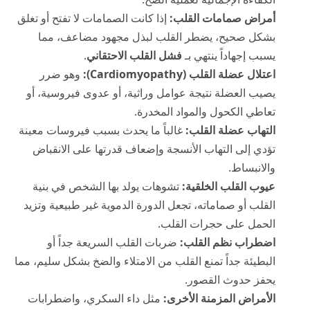
أمراض صمامات القلب:
إذا كانت الصمامات لا تفتح أو تغلق
بشكل صحيح، يضطر القلب لبذل مجهود مضاعف، مما
يسبب إجهاداً ينتهي بـ
فشل القلب الاحتقاني
.
اعتلال عضلة القلب (Cardiomyopathy):
وهو ضرر
يصيب العضلة نتيجة عوامل وراثية، أو عدوى فيروسية، أو
تعاطي الكحول والمواد المخدرة.
التهاب عضلة القلب:
غالباً ما يحدث بسبب فيروسات معينة
تؤدي إلى التهاب الأنسجة وإضعاف قدرتها على الانقباض
والانبساط.
عيوب القلب الخلقية:
تشوهات يولد بها الشخص في بنية
القلب أو صماماته، تجعل الدورة الدموية غير طبيعية وتزيد
الحمل على حجرات القلب.
اضطراب نظم القلب:
ضربات القلب السريعة جداً أو
البطيئة جداً تمنع القلب من الامتلاء والضخ بشكل سليم، مما
يحفز حدوث القصور.
الأمراض المزمنة الأخرى:
مثل داء السكري، واضطرابات