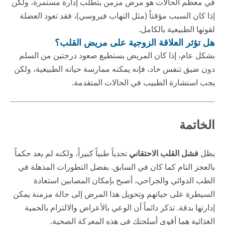
في معظم الحالات هو مرض مزمن يتطلب إدارة مستمرة، ولكن
إذا كان السبب مؤقتاً (مثل التهاب فيروسي)، فقد تعود العضلة
لقوتها الطبيعية بالكامل.
هل تؤثر العلاقة الزوجية على مريض القلب؟
بشكل عام، إذا كان المريض يستطيع صعود درجتين من السلم
دون ضيق تنفس حاد، فإنه يمكنه ممارسة حياته الطبيعية، ولكن
يجب استشارة الطبيب في الحالات المتقدمة.
الخاتمة
يظل
فشل القلب الاحتقاني
تحدياً طبياً كبيراً، ولكنه لم يعد حكماً
بالعجز التام كما كان في السابق. بفضل التطورات المذهلة في
الطب الدوائي والجراحي، أصبح بإمكان المصابين استعادة
السيطرة على حياتهم وتحويل هذا المرض إلى حالة مزمنة يمكن
إدارتها بدقة. تذكر دائماً أن الوعي بالأعراض والالتزام بالحمية
الغذائية هما أقوى أسلحتك في هذه المعركة الصحية.