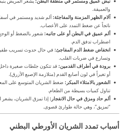
نبض عميق ومستمر في منطقة البطن:
يشعر المريض بنبض
والعميقة.
آلام الظهر المزمنة والمفاجئة:
ألم شديد ومستمر في أسفل ال
ناتجاً عن ضغط التمدد على الأعصاب.
ألم عميق في البطن أو على جانبه:
شعور بالضغط أو الوجع ا
اضطراب تدفق الدم.
انخفاض ضغط الدم المفاجئ:
في حال حدوث تسريب طفيف،
وتسارع في ضربات القلب.
برودة في أطراف القدمين:
قد تتكون جلطات صغيرة داخل ا
أو تغيراً في لون أصابع القدم (متلازمة الإصبع الأزرق).
الشعور بالامتلاء المبكر:
ضغط الشريان المتوسع على المعدة أ
تناول كميات بسيطة من الطعام.
ألم حاد ومزق في حال الانفجار:
إذا تمزق الشريان، يشعر ا
“تمزيق”، وهي حالة طوارئ قصوى.
أسباب تمدد الشريان الأورطي البطني