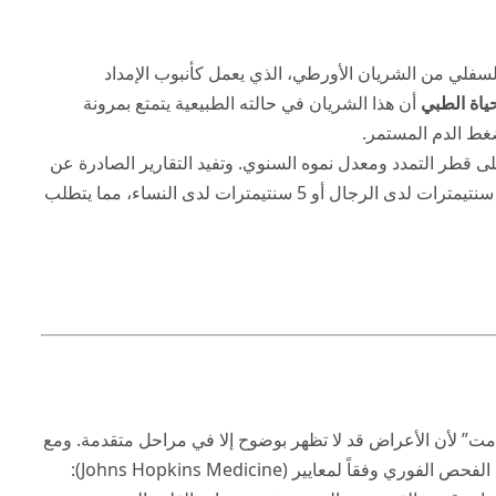
فلي من الشريان الأورطي، الذي يعمل كأنبوب الإمداد
ياة الطبي
أن هذا الشريان في حالته الطبيعية يتمتع بمرونة
غط الدم المستمر.
على قطر التمدد ومعدل نموه السنوي. وتفيد التقارير الصادرة عن
) بأن الحالة تزداد خطورة عندما يتجاوز قطر الشريان 5.5 سنتيمترات لدى الرجال أو 5 سنتيمترات لدى النساء، مما يتطلب
امت” لأن الأعراض قد لا تظهر بوضوح إلا في مراحل متقدمة. ومع
ً لمعايير (Johns Hopkins Medicine):