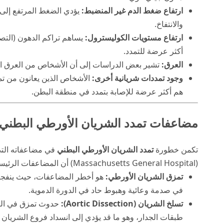
ارتفاع ضغط الدم غير المنضبط:
يؤدي الضغط المرتفع إلى إ
والانتفاخ.
ارتفاع مستويات الكوليسترول:
يساهم تراكم الدهون (التص
أكثر عرضة للتمدد.
العرق:
تشير بعض الدراسات إلى أن الأشخاص من العرق الأب
وجود تمددات شريانية أخرى:
الأشخاص الذين يعانون من تم
هم أكثر عرضة للإصابة بتمدد في منطقة البطن.
مضاعفات تمدد الشريان الأورطي البطني
تكمن خطورة
تمدد الشريان الأورطي البطني
في مضاعفاته التي
(Massachusetts General Hospital) أن المضاعفات الرئيسية تشمل:
تمزق الشريان الأورطي:
هو أخطر المضاعفات، حيث ينفجر ج
في صدمة وعائية وهبوط حاد في الدورة الدموية.
تسلخ الشريان (Aortic Dissection):
حدوث تمزق في الطبق
طبقات الجدار، وهو ما قد يؤدي إلى انسداد فروع الشريان ا