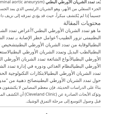
يُعد
تمدد الشريان الأورطي البطني
الجزء السفلي من الأبهر، وهو الشريان الرئيسي الذي يمد الجسم
جسيماً إذا لم يُكتشف مبكراً، حيث قد يؤدي تمزقه إلى نزيف داخ
محتويات المقالة
ما هو تمدد الشريان الأورطي البطني؟
أعراض تمدد الشري
البطني
متى تزور الطبيب؟
عوامل خطر الإصابة بـ تمدد الش
البطني
الوقاية من تمدد الشريان الأورطي البطني
تشخيص تم
البطني
الطب البديل وتمدد الشريان الأورطي البطني
الاستع
الأورطي البطني
الأنواع الشائعة تمدد الشريان الأورطي الب
الأورطي البطني
النظام الغذائي ودوره في إدارة تمدد الش
تمدد الشريان الأورطي البطني
الابتكارات التكنولوجية ال
حول تمدد الشريان الأورطي البطني
نصائح ذهبية من “مدون
بناءً على الدراسات الحديثة، فإن معظم المصابين لا يكتشفون هذ
وتؤكد الأبحاث الصادرة عن (
Cleveland Clinic
) أن الكشف المب
قبل وصول التوسع إلى مرحلة التمزق الوشيك.