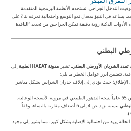
 التمزق المبكر
توقيت التدخل الجراحي. تستخدم الأنظمة البرمجية المتقدمة
 يساعد في التنبؤ بمعدل نمو التوسع واحتمالية تمزقه بناءً على
ه الأدوات الذكية رؤية دقيقة تمكن الجراحين من تحديد “النافذة
رطي البطني
ث
تمدد الشريان الأورطي البطني
. تشير
مدونة HAEAT الطبية
إلى
قية. تتضمن أبرز عوامل الخطر ما يلي:
 الإطلاق؛ حيث يؤدي إلى إتلاف جدران الشرايين بشكل مباشر
ائية.
لبطني
بنسبة تزيد عن 4 إلى 6 أضعاف مقارنة بالنساء، وفقاً
حالة يزيد من احتمالية الإصابة بشكل كبير، مما يشير إلى وجود