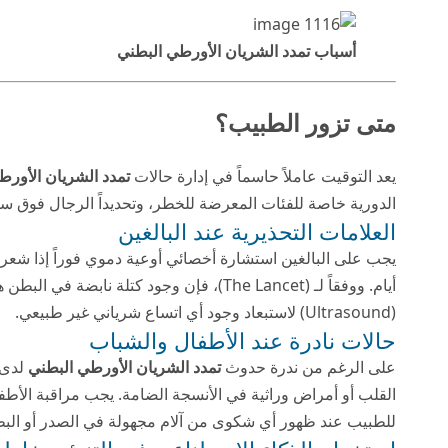
أسباب تمدد الشريان الأورطي البطني
متى تزور الطبيب؟
يعد التوقيت عاملاً حاسماً في إدارة حالات
تمدد الشريان الأورط
الدورية خاصة للفئات المعرضة للخطر، وتحديداً الرجال فوق سن 65 الذين سبق لهم التدخ
العلامات التحذيرية عند البالغين
يجب على البالغين استشارة أخصائي أوعية دموي فوراً إذا شعرو
أيام. ووفقاً لـ (The Lancet)، فإن وجود كت
(Ultrasound) لاستبعاد وجود أي اتساع شرياني غير طبيعي.
حالات نادرة عند الأطفال والشباب
على الرغم من ندرة حدوث
تمدد الشريان الأورطي البطني
لدى 
القلب أو أمراض وراثية في الأنسجة الضامة. يجب مراقبة الأطفا
للطبيب عند ظهور أي شكوى من آلام مجهولة في الصدر أو ال