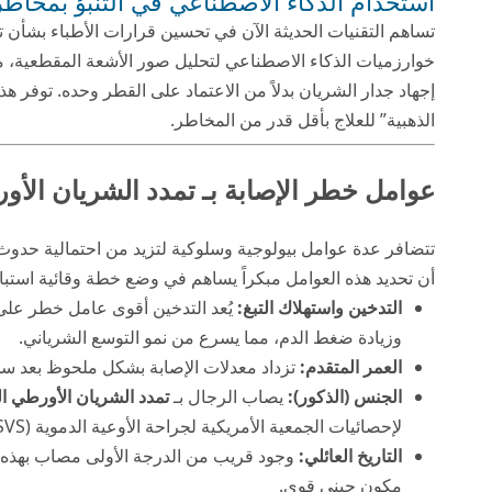
استخدام الذكاء الاصطناعي في التنبؤ بمخاطر
تساهم التقنيات الحديثة الآن في تحسين قرارات الأطباء بشأن 
خوارزميات الذكاء الاصطناعي لتحليل صور الأشعة المقطعية، مما
إجهاد جدار الشريان بدلاً من الاعتماد على القطر وحده. توفر هذ
الذهبية” للعلاج بأقل قدر من المخاطر.
عوامل خطر الإصابة بـ تمدد الشريان الأو
تتضافر عدة عوامل بيولوجية وسلوكية لتزيد من احتمالية حدو
أن تحديد هذه العوامل مبكراً يساهم في وضع خطة وقائية استبا
التدخين واستهلاك التبغ:
يُعد التدخين أقوى عامل خطر على
وزيادة ضغط الدم، مما يسرع من نمو التوسع الشرياني.
العمر المتقدم:
تزداد معدلات الإصابة بشكل ملحوظ بعد سن 65 عاماً نتيجة التدهور الطبيعي في مرونة الأنسجة الوع
الجنس (الذكور):
يصاب الرجال بـ
تمدد الشريان الأورطي ا
لإحصائيات الجمعية الأمريكية لجراحة الأوعية الدموية (SVS).
التاريخ العائلي:
وجود قريب من الدرجة الأولى مصاب بهذه ال
مكون جيني قوي.