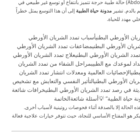
(Abdominal aortic aneurysm) حالة طبية حرجة تتميز بانتفاخ أو توسع غير طبيعي في
 بالدم. تشير
مدونة حياة الطبية
إلى أن هذا التوسع يمثل خطراً
لي مهدد للحياة.
ان الأورطي البطني
أسباب تمدد الشريان الأورطي
ريان الأورطي البطني
مضاعفات تمدد الشريان الأورطي
دد الشريان الأورطي البطني
علاج تمدد الشريان الأورطي
داد لموعدك مع الطبيب
مراحل الشفاء من تمدد الشريان
طني
الإحصائيات العالمية ومعدلات انتشار تمدد الشريان
ريان الأورطي البطني
التأثير النفسي والتعايش مع تشخيص
حديثة في رصد تمدد الشريان الأورطي البطني
خرافات شائعة
ة حياة الطبية” 💡
أسئلة شائعة
الخاتمة
ه الحالة إلا بالصدفة أثناء فحوصات روتينية لأسباب أخرى.
كر هو المفتاح الأساسي للنجاة، حيث تتوفر خيارات علاجية فعالة