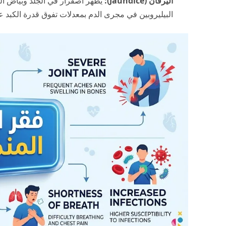
اليرقان (Jaundice):
يظهر اصفرار في الجلد وبياض الع
البيليروبين في مجرى الدم بمعدلات تفوق قدرة الكبد ع