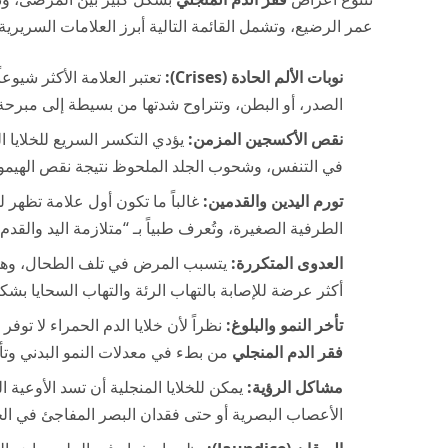
عمر الرضيع، وتشمل القائمة التالية أبرز العلامات السريرية:
نوبات الألم الحادة (Crises):
تعتبر العلامة الأكثر شيوعا
الصدر، أو البطن، وتتراوح شدتها من بسيطة إلى مبرحة
نقص الأكسجين المزمن:
يؤدي التكسر السريع للخلايا ا
في التنفس، وشحوب الجلد الملحوظ نتيجة نقص الهيمو
تورم اليدين والقدمين:
غالباً ما تكون أول علامة تظهر ل
الطرفية الصغيرة، وتُعرف طبياً بـ “متلازمة اليد والقدم”
العدوى المتكررة:
يتسبب المرض في تلف الطحال، وهو ا
أكثر عرضة للإصابة بالتهاب الرئة والتهاب السحايا بشك
تأخر النمو والبلوغ:
نظراً لأن خلايا الدم الحمراء لا توف
فقر الدم المنجلي
من بطء في معدلات النمو البدني وتأ
مشاكل الرؤية:
يمكن للخلايا المنجلية أن تسد الأوعية ا
الأعصاب البصرية أو حتى فقدان البصر المفاجئ في الح