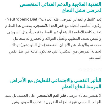
التغذية العلاجية والدعم الغذائي المتخصص
لمرضى فشل النخاع
يُعد “النظام الغذائي لمرضى قلة العدلات” (Neutropenic Diet)
ركيزة أساسية للحياة مع
فقر الدم اللاتنسجي
. يتضمن هذا النظام
تجنب كافة الأطعمة النيئة أو غير المطبوخة جيداً، مثل السوشي
والبيض نصف المطهو، وغسل الفواكه والخضروات بمحاليل
معقمة، والابتعاد عن الأجبان المتعفنة (مثل البلو تشيز)، وذلك
لحماية المريض من البكتيريا التي قد تكون قاتلة في ظل نقص
المناعة.
التأثير النفسي والاجتماعي للتعايش مع الأمراض
المزمنة لنخاع العظم
لا تقتصر معاناة مرضى
فقر الدم اللاتنسجي
على الجسد، بل تمتد
للجانب النفسي نتيجة العزلة الضرورية لتجنب العدوى. يشير