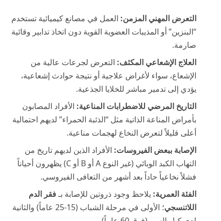
التعرض المهني المزمن:
العمل في مصانع كيميائية تستخدم
“البنزين” أو المذيبات العضوية القوية دون اتخاذ تدابير وقائية
صارمة.
العلاج الإشعاعي المكثف:
التعرض لجرعات عالية من
الإشعاع، سواء لأغراض علاجية أو نتيجة حوادث إشعاعية،
يؤدي إلى تدمير مباشر للخلايا الجذعية.
التاريخ المرضي للاضطرابات المناعية:
الأفراد المصابون
بأمراض المناعة الذاتية مثل “الذئبة الحمراء” لديهم احتمالية
أعلى قليلاً لتعرض النخاع لهجمات مناعية.
الإصابة ببعض الفيروسات:
الأفراد الذين لديهم تاريخ من
التهاب الكبد الوبائي (غير النوع A أو B أو C) يظهرون أحياناً
فشلاً نخاعياً حاداً بعد أشهر من التعافى الفيروسي.
الفئة العمرية:
يلاحظ وجود ذروتين للإصابة بـ
فقر الدم
اللاتنسجي
؛ الأولى في مرحلة الشباب (15-25 عاماً) والثانية
لدى كبار السن (فوق 60 عاماً).