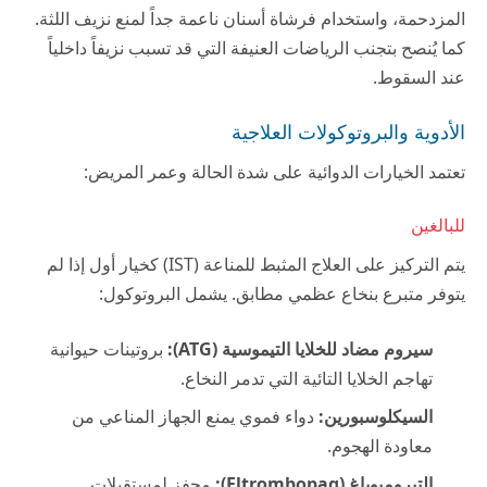
المزدحمة، واستخدام فرشاة أسنان ناعمة جداً لمنع نزيف اللثة.
كما يُنصح بتجنب الرياضات العنيفة التي قد تسبب نزيفاً داخلياً
عند السقوط.
الأدوية والبروتوكولات العلاجية
تعتمد الخيارات الدوائية على شدة الحالة وعمر المريض:
للبالغين
يتم التركيز على العلاج المثبط للمناعة (IST) كخيار أول إذا لم
يتوفر متبرع بنخاع عظمي مطابق. يشمل البروتوكول:
سيروم مضاد للخلايا التيموسية (ATG):
بروتينات حيوانية
تهاجم الخلايا التائية التي تدمر النخاع.
السيكلوسبورين:
دواء فموي يمنع الجهاز المناعي من
معاودة الهجوم.
إلتيرومبوباغ (Eltrombopag):
محفز لمستقبلات