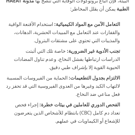
البيئة، فإن اتباع بروتوكولات الوقاية التي تنصح بها
مدونة HAEAT
الطبية
يمكن أن يقلل المخاطر:
التعامل الآمن مع المواد الكيميائية:
استخدام الأقنعة الواقية
والقفازات عند التعامل مع المبيدات الحشرية، الدهانات،
والمذيبات التي تحتوي على مشتقات البترول.
تجنب الأدوية غير الضرورية:
خاصة تلك التي أثبتت
الدراسات ارتباطها بفشل النخاع، وعدم تناول المضادات
الحيوية القوية إلا بإشراف طبي دقيق.
الالتزام بجدول التطعيمات:
الحماية من الفيروسات المسببة
لالتهاب الكبد وغيرها من العدوى الفيروسية التي قد تحفز رد
فعل مناعي ضد النخاع.
الفحص الدوري للعاملين في بيئات خطرة:
إجراء فحص
تعداد دم كامل (CBC) بانتظام للأشخاص الذين يتعرضون
للإشعاع أو الكيماويات في عملهم.