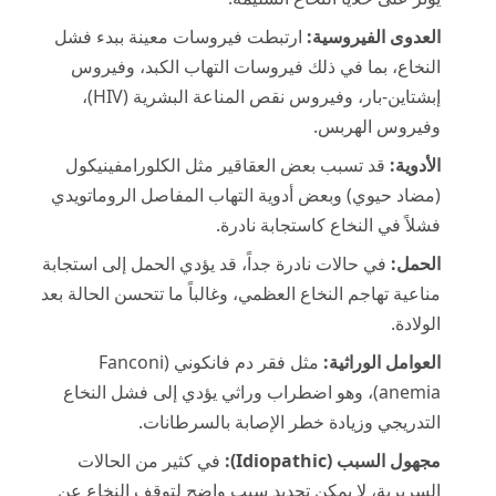
العدوى الفيروسية:
ارتبطت فيروسات معينة ببدء فشل
النخاع، بما في ذلك فيروسات التهاب الكبد، وفيروس
إبشتاين-بار، وفيروس نقص المناعة البشرية (HIV)،
وفيروس الهربس.
الأدوية:
قد تسبب بعض العقاقير مثل الكلورامفينيكول
(مضاد حيوي) وبعض أدوية التهاب المفاصل الروماتويدي
فشلاً في النخاع كاستجابة نادرة.
الحمل:
في حالات نادرة جداً، قد يؤدي الحمل إلى استجابة
مناعية تهاجم النخاع العظمي، وغالباً ما تتحسن الحالة بعد
الولادة.
العوامل الوراثية:
مثل فقر دم فانكوني (Fanconi
anemia)، وهو اضطراب وراثي يؤدي إلى فشل النخاع
التدريجي وزيادة خطر الإصابة بالسرطانات.
مجهول السبب (Idiopathic):
في كثير من الحالات
السريرية، لا يمكن تحديد سبب واضح لتوقف النخاع عن