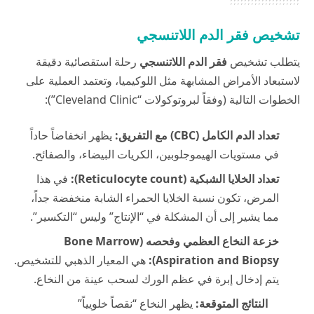
تشخيص فقر الدم اللاتنسجي
يتطلب تشخيص
فقر الدم اللاتنسجي
رحلة استقصائية دقيقة
لاستبعاد الأمراض المشابهة مثل اللوكيميا، وتعتمد العملية على
الخطوات التالية (وفقاً لبروتوكولات “Cleveland Clinic”):
تعداد الدم الكامل (CBC) مع التفريق:
يظهر انخفاضاً حاداً
في مستويات الهيموجلوبين، الكريات البيضاء، والصفائح.
تعداد الخلايا الشبكية (Reticulocyte count):
في هذا
المرض، تكون نسبة الخلايا الحمراء الشابة منخفضة جداً،
مما يشير إلى أن المشكلة في “الإنتاج” وليس “التكسير”.
خزعة النخاع العظمي وفحصه (Bone Marrow
Aspiration and Biopsy):
هي المعيار الذهبي للتشخيص.
يتم إدخال إبرة في عظم الورك لسحب عينة من النخاع.
النتائج المتوقعة:
يظهر النخاع “نقصاً خلويياً”