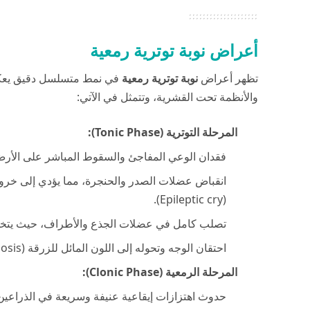
أعراض نوبة توترية رمعية
تظهر أعراض
نوبة توترية رمعية
في نمط متسلسل دقيق يعكس 
والأنظمة تحت القشرية، وتتمثل في الآتي:
المرحلة التوترية (Tonic Phase):
فقدان الوعي المفاجئ والسقوط المباشر على الأرض
انقباض عضلات الصدر والحنجرة، مما يؤدي إلى خروج ا
(Epileptic cry).
تصلب كامل في عضلات الجذع والأطراف، حيث يتخذ 
احتقان الوجه وتحوله إلى اللون المائل للزرقة (Cyanosis) نتيجة التوقف المؤقت لعضلات التنفس الإرادية.
المرحلة الرمعية (Clonic Phase):
حدوث اهتزازات إيقاعية عنيفة وسريعة في الذراعين 