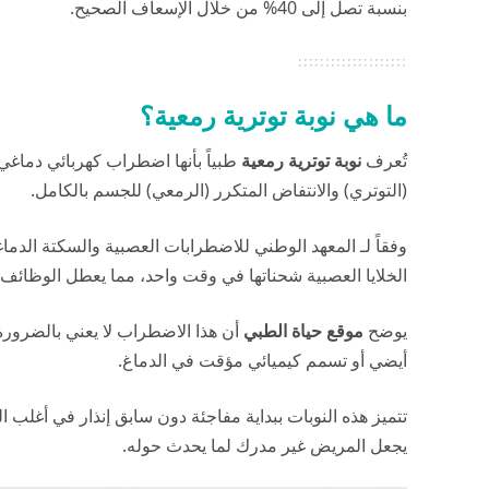
بنسبة تصل إلى 40% من خلال الإسعاف الصحيح.
ما هي نوبة توترية رمعية؟
تُعرف
نوبة توترية رمعية
طبياً بأنها اضطراب كهربائي دماغي
(التوتري) والانتفاض المتكرر (الرمعي) للجسم بالكامل.
وفقاً لـ
المعهد الوطني للاضطرابات العصبية والسكتة الدماغية (DS
الخلايا العصبية شحناتها في وقت واحد، مما يعطل الوظائف ال
يوضح
موقع حياة الطبي
أن هذا الاضطراب لا يعني بالضرور
أيضي أو تسمم كيميائي مؤقت في الدماغ.
تتميز هذه النوبات ببداية مفاجئة دون سابق إنذار في أغلب 
يجعل المريض غير مدرك لما يحدث حوله.