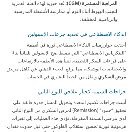
المراقبة المستمرة (CGM):
تُعد حيوية لهذه الفئة العمرية
لتجنب الهبوط أثناء النوم أو ممارسة الأنشطة المدرسية
والرياضية المختلفة.
الذكاء الاصطناعي في تحديد جرعات الإنسولين
أحدثت خوارزميات الذكاء الاصطناعي ثورة في أنظمة
“البنكرياس الاصطناعي” التي تضبط ضخ الإنسولين تلقائياً بناءً
على قراءات السكر اللحظية. تتنبأ هذه الأنظمة بالارتفاعات
والانخفاضات الوشيكة، مما يرفع العبء الذهني عن كاهل مريض
مرض السكري
ويقلل من الخطأ البشري في الحساب.
جراحات السمنة كخيار علاجي للنوع الثاني
أثبتت جراحات تكميم المعدة وتحويل المسار قدرة فائقة على
تحقيق “خمود” (Remission) لمرض السكري من النوع الثاني
لدى مرضى السمنة المفرطة. تؤدي هذه العمليات إلى تغيرات
هرمونية فورية تحسن استقلاب الغلوكوز حتى قبل حدوث فقدان