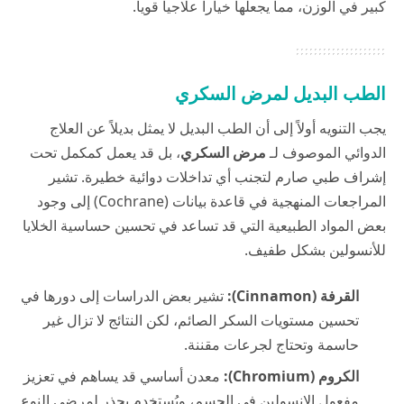
كبير في الوزن، مما يجعلها خياراً علاجياً قوياً.
الطب البديل لمرض السكري
يجب التنويه أولاً إلى أن الطب البديل لا يمثل بديلاً عن العلاج
الدوائي الموصوف لـ
مرض السكري
، بل قد يعمل كمكمل تحت
إشراف طبي صارم لتجنب أي تداخلات دوائية خطيرة. تشير
المراجعات المنهجية في قاعدة بيانات (Cochrane) إلى وجود
بعض المواد الطبيعية التي قد تساعد في تحسين حساسية الخلايا
للأنسولين بشكل طفيف.
القرفة (Cinnamon):
تشير بعض الدراسات إلى دورها في
تحسين مستويات السكر الصائم، لكن النتائج لا تزال غير
حاسمة وتحتاج لجرعات مقننة.
الكروم (Chromium):
معدن أساسي قد يساهم في تعزيز
مفعول الإنسولين في الجسم، ويُستخدم بحذر لمرضى النوع