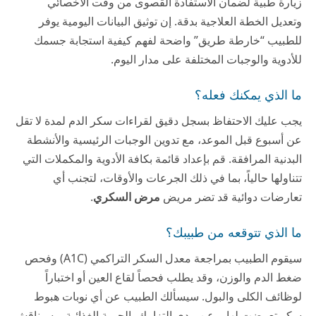
زيارة طبية لضمان الاستفادة القصوى من وقت الأخصائي
وتعديل الخطة العلاجية بدقة. إن توثيق البيانات اليومية يوفر
للطبيب “خارطة طريق” واضحة لفهم كيفية استجابة جسمك
للأدوية والوجبات المختلفة على مدار اليوم.
ما الذي يمكنك فعله؟
يجب عليك الاحتفاظ بسجل دقيق لقراءات سكر الدم لمدة لا تقل
عن أسبوع قبل الموعد، مع تدوين الوجبات الرئيسية والأنشطة
البدنية المرافقة. قم بإعداد قائمة بكافة الأدوية والمكملات التي
تتناولها حالياً، بما في ذلك الجرعات والأوقات، لتجنب أي
تعارضات دوائية قد تضر مريض
مرض السكري
.
ما الذي تتوقعه من طبيبك؟
سيقوم الطبيب بمراجعة معدل السكر التراكمي (A1C) وفحص
ضغط الدم والوزن، وقد يطلب فحصاً لقاع العين أو اختباراً
لوظائف الكلى والبول. سيسألك الطبيب عن أي نوبات هبوط
سكر تعرضت لها، وعن مدى التزامك بالحمية الغذائية، وسيناقش