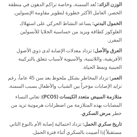
الوزن الزائد:
تُعد السمنة، وخاصة تراكم الدهون في منطقة
الخصر، العامل الأكثر خطورة لتطوير مقاومة الإنسولين.
الخمول البدني:
يساعد النشاط الحركي على استهلاك
الغلوكوز كطاقة ويزيد من حساسية الخلايا للأنسولين
المفرز.
العرق والأصل:
تزداد معدلات الإصابة لدى ذوي الأصول
الأفريقية، واللاتينية، والآسيوية لأسباب تتعلق بالتركيبة
الجينية ونمط الحياة.
العمر:
تزداد المخاطر بشكل ملحوظ بعد سن 45 عاماً، رغم
تزايد الإصابات مؤخراً بين الشباب والأطفال بسبب السمنة.
متلازمة المبيض متعدد الكيسات (PCOS):
تعاني النساء
المصابات بهذه المتلازمة من اضطرابات هرمونية تزيد من
خطر
مرض السكري
.
تاريخ سكري الحمل:
تزداد احتمالية إصابة الأم بالنوع الثاني
مستقبلاً إذا أصيبت بالسكري أثناء فترة الحمل.