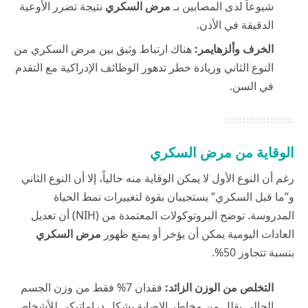
شيوعاً لدى المصابين بـ
مرض السكري
نتيجة تضرر الأوعية
الدقيقة في الأذن.
الخرف وألزهايمر:
هناك ارتباط وثيق بين مرض السكري من
النوع الثاني وزيادة خطر تدهور الوظائف الإدراكية مع التقدم
في السن.
الوقاية من مرض السكري
رغم أن النوع الأول لا يمكن الوقاية منه حالياً، إلا أن النوع الثاني
و”ما قبل السكري” يستجيبان بقوة لتغييرات نمط الحياة
المدروسة. توضح البروتوكولات المعتمدة من (NIH) أن تعديل
العادات اليومية يمكن أن يؤخر أو يمنع ظهور
مرض السكري
بنسبة تتجاوز 50%.
التخلص من الوزن الزائد:
فقدان 7% فقط من وزن الجسم
الحالي يقلل من مخاطر الإصابة بشكل دراماتيكي للأشخاص