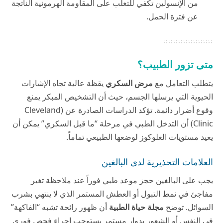
من الإنسولين تكفي للتغلب على المقاومة الهرمونية الناتجة
عن فترة الحمل.
متى تزور الطبيب؟
يتطلب التعامل مع
مرض السكري
يقظة عالية تجاه الإشارات
الحيوية التي يرسلها الجسم، حيث أن التشخيص المبكر يمنع
وقوع أضرار دائمة. تؤكد الدراسات الصادرة عن (Cleveland
Clinic) أن التدخل الطبي في مرحلة “ما قبل السكري” يمكن أن
يعيد مستويات الغلوكوز لوضعها الطبيعي تماماً.
العلامات التحذيرية لدى البالغين
يجب على البالغين حجز موعد طبي فوراً عند ملاحظة تغير
مفاجئ في نمط التبول أو العطش المستمر الذي لا ينتهي بشرب
السوائل. توضح
مجلة حياة الطبية
أن ظهور رائحة تشبه “الفاكهة”
في النفس أو الشعور بدوار مستمر يستوجب إجراء فحص فوري