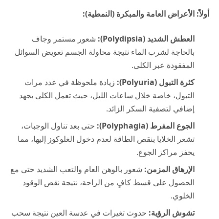
أولاً: الأعراض العامة والمبكرة (النمطية):
العطش الشديد (Polydipsia):
شعور مستمر وجاف
بالحاجة لشرب الماء نتيجة محاولة الجسم تعويض السوائل
المفقودة عبر الكلى.
كثرة التبول (Polyuria):
زيادة ملحوظة في عدد مرات
التبول، خاصة خلال ساعات الليل، حيث تعمل الكلى بجهد
إضافي لتصفية السكر الزائد.
الجوع المفرط (Polyphagia):
حتى بعد تناول الوجبات،
تشعر الخلايا بنقص الطاقة لعدم دخول الغلوكوز إليها، مما
يحفز مراكز الجوع.
الإرهاق المزمن:
شعور بالوهن العام والتعب الشديد حتى مع
الحصول على قسط كافٍ من الراحة، نتيجة نقص الوقود
الخلوي.
تشوش الرؤية:
حدوث تغيرات في عدسة العين نتيجة سحب