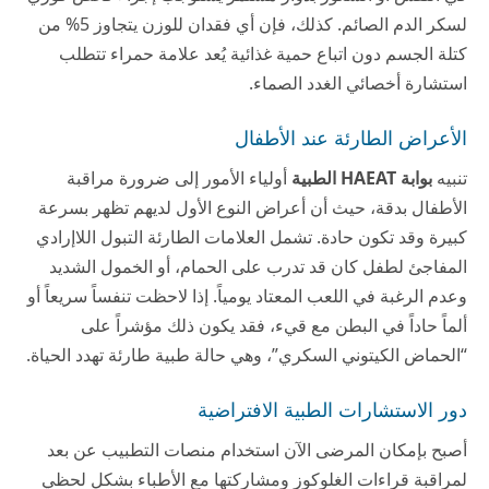
لسكر الدم الصائم. كذلك، فإن أي فقدان للوزن يتجاوز 5% من
كتلة الجسم دون اتباع حمية غذائية يُعد علامة حمراء تتطلب
استشارة أخصائي الغدد الصماء.
الأعراض الطارئة عند الأطفال
تنبيه
بوابة HAEAT الطبية
أولياء الأمور إلى ضرورة مراقبة
الأطفال بدقة، حيث أن أعراض النوع الأول لديهم تظهر بسرعة
كبيرة وقد تكون حادة. تشمل العلامات الطارئة التبول اللاإرادي
المفاجئ لطفل كان قد تدرب على الحمام، أو الخمول الشديد
وعدم الرغبة في اللعب المعتاد يومياً. إذا لاحظت تنفساً سريعاً أو
ألماً حاداً في البطن مع قيء، فقد يكون ذلك مؤشراً على
“الحماض الكيتوني السكري”، وهي حالة طبية طارئة تهدد الحياة.
دور الاستشارات الطبية الافتراضية
أصبح بإمكان المرضى الآن استخدام منصات التطبيب عن بعد
لمراقبة قراءات الغلوكوز ومشاركتها مع الأطباء بشكل لحظي