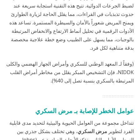
لضبط الجرعات الدوائية. تتيح هذه التقنية استجابة سريعة عند
حدوث تذبذبات في القراءات، مما يقلل الحاجة لزيارة الطوارئ
ويمنح المريض شعوراً بالأمان والسيطرة المستمرة. تساعد هذه
الأدوات الرقمية في تحليل أنماط الارتفاع والانخفاض المرتبطة
بالوجبات، مما يسهل على الطبيب وضع خطة علاجية مخصصة
بدقة متناهية لكل فرد.
(وفقاً لـ المعهد الوطني للسكري وأمراض الجهاز الهضمي والكلى
NIDDK
، فإن التشخيص المبكر يقلل من مخاطر أمراض القلب
المرتبطة بالسكري بنسبة تصل إلى 40%).
عوامل الخطر للإصابة بـ مرض السكري
تتداخل مجموعة من العوامل الحيوية والبيئية لتحديد مدى قابلية
الفرد لتطوير
مرض السكري
، وهي تختلف بشكل جذري بين
النمطين الأول والثاني. تؤكد الأبحاث الصادرة عن (Johns