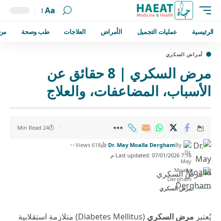
Aa
الرئيسية
عمليات التجميل
الأمراض
العلاجات
طب وصحة
من
أمراض السكري
مرض السكري | 8 حقائق عن
الأسباب، المضاعفات، والعلاج
24 Min Read
618 Views
Dr. May Moalla Dergham
By
Last updated: 07/01/2026 7:16 م
مرض السكري
يُعتبر
مرض السكري
(Diabetes Mellitus) متلازمة استقلابية