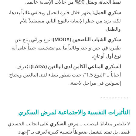
نمط الحياة، ويمثل 90% من حالات الإصابة عالمياً.
سكري الحمل:
يظهر خلال فترة الحمل ويختفي غالباً بعدها،
لكنه يزيد من خطر الإصابة بالنوع الثاني مستقبلاً للأم
والطفل.
سكري الشباب الناضجين (MODY):
نوع وراثي ينتج عن
طفرة في جين واحد، وغالباً ما يتم تشخيصه خطأً على أنه
نوع أول أو ثانٍ.
السكري المناعي الكامن لدى البالغين (LADA):
يُعرف
أحياناً بـ “النوع 1.5″، حيث يتطور ببطء لدى البالغين ويحتاج
إنسولين في مراحل لاحقة.
التأثيرات النفسية والاجتماعية لمرض السكري
لا تقتصر معاناة المصاب بـ
مرض السكري
على الجانب الجسدي
فقط، بل تمتد لتشمل ضغوطاً نفسية كبيرة تُعرف بـ “إجهاد