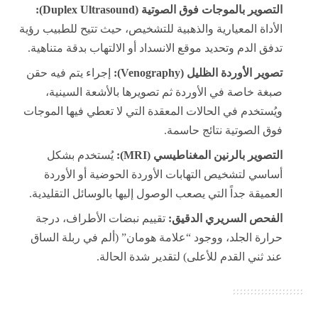
التصوير بالموجات فوق الصوتية (Duplex Ultrasound):
الأداة المعيارية والذهبية للتشخيص، حيث تتيح للطبيب رؤية
تدفق الدم وتحديد موقع الانسداد أو الالتهاب بدقة متناهية.
تصوير الأوردة الظليل (Venography):
إجراء يتم فيه حقن
صبغة خاصة في الأوردة ثم تصويرها بالأشعة السينية،
ويُستخدم في الحالات المعقدة التي لا تعطي فيها الموجات
فوق الصوتية نتائج حاسمة.
التصوير بالرنين المغناطيسي (MRI):
يُستخدم بشكل
أساسي لتشخيص التهابات الأوردة الحوضية أو الأوردة
العميقة جداً التي يصعب الوصول إليها بالوسائل التقليدية.
الفحص السريري الدقيق:
تقييم نبضات الأطراف، درجة
حرارة الجلد، ووجود “علامة هومان” (ألم في ربلة الساق
عند ثني القدم للأعلى) لتقدير شدة الحالة.