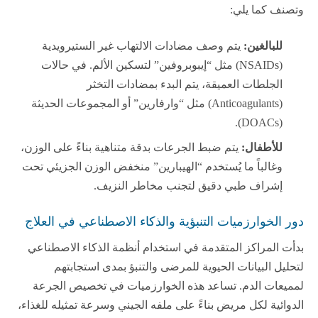
وتصنف كما يلي:
للبالغين:
يتم وصف مضادات الالتهاب غير الستيرويدية
(NSAIDs) مثل “إيبوبروفين” لتسكين الألم. في حالات
الجلطات العميقة، يتم البدء بمضادات التخثر
(Anticoagulants) مثل “وارفارين” أو المجموعات الحديثة
(DOACs).
للأطفال:
يتم ضبط الجرعات بدقة متناهية بناءً على الوزن،
وغالباً ما يُستخدم “الهيبارين” منخفض الوزن الجزيئي تحت
إشراف طبي دقيق لتجنب مخاطر النزيف.
دور الخوارزميات التنبؤية والذكاء الاصطناعي في العلاج
بدأت المراكز المتقدمة في استخدام أنظمة الذكاء الاصطناعي
لتحليل البيانات الحيوية للمرضى والتنبؤ بمدى استجابتهم
لمميعات الدم. تساعد هذه الخوارزميات في تخصيص الجرعة
الدوائية لكل مريض بناءً على ملفه الجيني وسرعة تمثيله للغذاء،