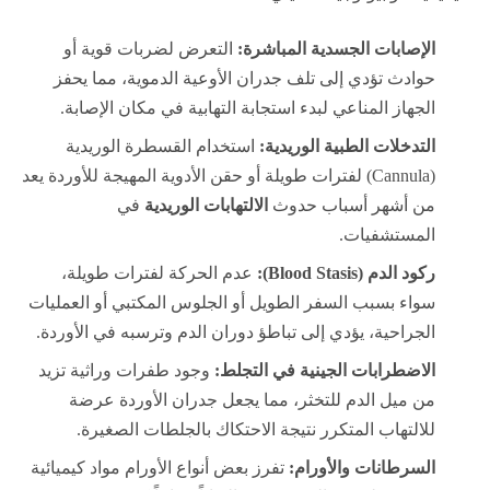
الإصابات الجسدية المباشرة:
التعرض لضربات قوية أو
حوادث تؤدي إلى تلف جدران الأوعية الدموية، مما يحفز
الجهاز المناعي لبدء استجابة التهابية في مكان الإصابة.
التدخلات الطبية الوريدية:
استخدام القسطرة الوريدية
(Cannula) لفترات طويلة أو حقن الأدوية المهيجة للأوردة يعد
من أشهر أسباب حدوث
الالتهابات الوريدية
في
المستشفيات.
ركود الدم (Blood Stasis):
عدم الحركة لفترات طويلة،
سواء بسبب السفر الطويل أو الجلوس المكتبي أو العمليات
الجراحية، يؤدي إلى تباطؤ دوران الدم وترسبه في الأوردة.
الاضطرابات الجينية في التجلط:
وجود طفرات وراثية تزيد
من ميل الدم للتخثر، مما يجعل جدران الأوردة عرضة
للالتهاب المتكرر نتيجة الاحتكاك بالجلطات الصغيرة.
السرطانات والأورام:
تفرز بعض أنواع الأورام مواد كيميائية