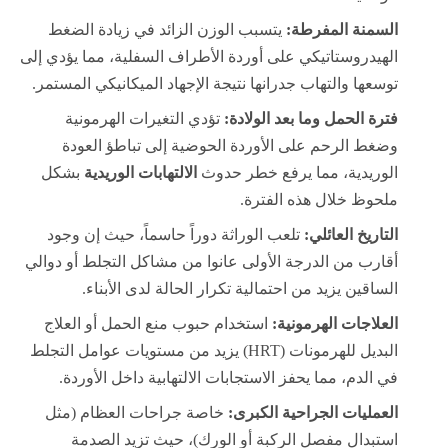
السمنة المفرطة:
يتسبب الوزن الزائد في زيادة الضغط
الهيدروستاتيكي على أوردة الأطراف السفلية، مما يؤدي إلى
توسعها والتهاب جدرانها نتيجة الإجهاد الميكانيكي المستمر.
فترة الحمل وما بعد الولادة:
تؤدي التغيرات الهرمونية
وضغط الرحم على الأوردة الحوضية إلى تباطؤ العودة
الوريدية، مما يرفع خطر حدوث
الالتهابات الوريدية
بشكل
ملحوظ خلال هذه الفترة.
التاريخ العائلي:
تلعب الوراثة دوراً حاسماً، حيث إن وجود
أقارب من الدرجة الأولى عانوا من مشاكل التجلط أو دوالي
الساقين يزيد من احتمالية تكرار الحالة لدى الأبناء.
العلاجات الهرمونية:
استخدام حبوب منع الحمل أو العلاج
البديل للهرمونات (HRT) يزيد من مستويات عوامل التجلط
في الدم، مما يحفز الاستجابات الالتهابية داخل الأوردة.
العمليات الجراحية الكبرى:
خاصة جراحات العظام (مثل
استبدال مفصل الركبة أو الورك)، حيث تزيد الصدمة