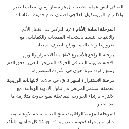
التعافي ليس عملية لحظية، بل هو مسار زمني يتطلب الصبر
والالتزام بالبروتوكول العلاجي لضمان عدم حدوث انتكاسات:
المرحلة الحادة (الأيام 1-7):
التركيز على تقليل الألم
والالتهاب النشط باستخدام المميعات والكمادات، مع
ضرورة الراحة التامة ورفع الطرف المصاب.
مرحلة التراجع (الأسبوع 2-4):
يبدأ الاحمرار والتورم
بالاختفاء، ويتم البدء في الحركة التدريجية لتعزيز تدفق الدم
ومنع ركوده مرة أخرى في الأوردة المتضررة.
مرحلة الاستقرار (الشهر 2-6):
في حالات
الالتهابات الوريدية
العميقة، يستمر المريض في تناول الأدوية الوقائية، مع
الالتزام بارتداء الجوارب الضاغطة لمنع حدوث متلازمة ما
بعد الخثار.
المرحلة المزمنة/الوقائية:
تصبح العناية بصحة الأوعية نمط
حياة، مع إجراء فحوصات دورية (Doppler) كل 6 أشهر للتأكد