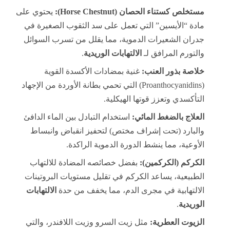
مستخلص كستناء الحصان (Horse Chestnut):
يحتوي على
مادة “الأيسين” التي تعمل على سد الثقوب الصغيرة في
جدران الشعيرات الدموية، مما يقلل من تسرب السوائل
والتورم المرافق لـ
الالتهابات الوريدية
.
خلاصة بذور العنب:
غنية بمضادات الأكسدة القوية
(Proanthocyanidins) التي تحمي بطانة الأوردة من الإجهاد
التأكسدي وتعزز قوتها الهيكلية.
العلاج بالضغط المائي:
استخدام التبادل بين الماء الدافئ
والبارد (تحت إشراف مختص) لتحفيز انقباض وانبساط
الأوعية، مما ينشط الدورة الدموية الراكدة.
الكركم (الكركمين):
بفضل خصائصه المضادة للالتهاب
الطبيعية، يساعد الكركم في تقليل مستويات البروتينات
الالتهابية في مجرى الدم، مما يخفف من حدة
الالتهابات
الوريدية
.
الزيوت العطرية:
مثل زيت السرو وزيت اللافندر، والتي