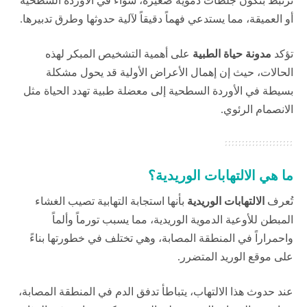
ترتبط بتكون جلطات دموية صغيرة، سواء في الأوردة السطحية
أو العميقة، مما يستدعي فهماً دقيقاً لآلية حدوثها وطرق تدبيرها.
تؤكد
مدونة حياة الطبية
على أهمية التشخيص المبكر لهذه
الحالات، حيث إن إهمال الأعراض الأولية قد يحول مشكلة
بسيطة في الأوردة السطحية إلى معضلة طبية تهدد الحياة مثل
الانصمام الرئوي.
ما هي الالتهابات الوريدية؟
تُعرف
الالتهابات الوريدية
بأنها استجابة التهابية تصيب الغشاء
المبطن للأوعية الدموية الوريدية، مما يسبب تورماً وألماً
واحمراراً في المنطقة المصابة، وهي تختلف في خطورتها بناءً
على موقع الوريد المتضرر.
عند حدوث هذا الالتهاب، يتباطأ تدفق الدم في المنطقة المصابة،