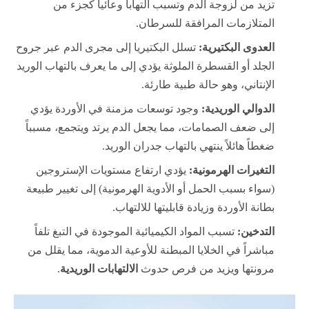
تزيد من لزوجة الدم وتسبب التهاباً وعائياً كجزء من
المتلازمات المرافقة للسرطان.
العدوى البكتيرية:
تسلل البكتيريا إلى مجرى الدم عبر جروح
الجلد أو القسطرة الملوثة يؤدي إلى ما يعرف بالتهاب الوريد
الإنتاني، وهو حالة طبية طارئة.
الدوالي الوريدية:
وجود توسعات مزمنة في الأوردة يؤدي
إلى ضعف الصمامات، مما يجعل الدم يرتد ويتجمع، مسبباً
ضغطاً هائلاً ينتهي بالتهاب جدران الوريد.
التغيرات الهرمونية:
يؤدي ارتفاع مستويات الإستروجين
(سواء بسبب الحمل أو الأدوية الهرمونية) إلى تغيير طبيعة
بطانة الأوردة وزيادة قابليتها للالتهاب.
التدخين:
تسبب المواد الكيميائية الموجودة في التبغ تلفاً
مباشراً في الخلايا المبطنة للأوعية الدموية، مما يقلل من
مرونتها ويزيد من فرص حدوث
الالتهابات الوريدية
.