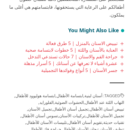
أطفالكم على الرعاية التي يستحقونها، فابتسامتهم هي أغلى ما
يملكون.
You Might Also Like
تبييض الاسنان بالمنزل | 5 طرق فعالة
العناية بالأسنان واللثة | 5 خطوات لابتسامة صحية
جراحة الفم والاسنان | 7 حالات تستدعي التدخل
عشرة أشياء لا تعرفها عن أسنانك | 5 أسرار مذهلة
جسر الأسنان | 5 أنواع وفوائدها التجميلية
TAGGED:
أسنان لبنية
ابتسامة الأطفال
ابتسامة هوليوود للأطفال
التهاب اللثة عند الأطفال
الحشوات الضوئية
الفلورايد
تبييض أسنان الأطفال
تجميل أسنان الأطفال
تجميل الأسنان
تجميل الأسنان للأطفال
تركيبات الأسنان
تسوس أسنان الأطفال
تقنيات حديثة
تقويم أسنان الأطفال
تلبيسات الأسنان للأطفال
تنظيف الأسنان
تيجان الأسنان للأطفال
جراحة فك الأطفال