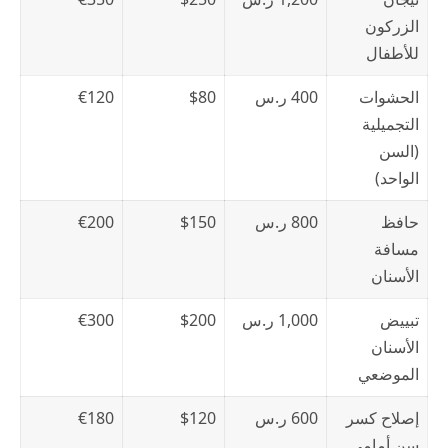
الزركون
للأطفال
الحشوات
400 ر.س
$80
€120
التجميلية
(السن
الواحد)
حافظ
800 ر.س
$150
€200
مسافة
الأسنان
تبييض
1,000 ر.س
$200
€300
الأسنان
الموضعي
إصلاح كسر
600 ر.س
$120
€180
سن أمامي