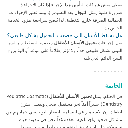
تغطي بعض شركات التأمين هذا الإجراء إذا كان الإجراء ذا
ضرورة طبية (مثل التيجان بعد التسوس)، بينما تعتبر الإجراءات
الجمالية الصرفة خارج التغطية، لذا يُنصح بمراجعة مزود الخدمة
الخاص بك.
هل تسقط الأسنان التي خضعت للتجميل بشكل طبيعي؟
نعم، إجراءات
تجميل الأسنان للأطفال
مصممة لتسقط مع السن
اللبني بشكل طبيعي جداً، ولا تؤثر إطلاقاً على موعد أو آلية بزوغ
السن الدائم الذي يليه.
الخاتمة
في الختام، يمثل
تجميل الأسنان للأطفال
(Pediatric Cosmetic
Dentistry) جسراً آمناً نحو مستقبل صحي ونفسي متزن
لطفلك. إن الاستثمار في ابتسامة الصغار اليوم يعني حمايتهم من
مشاكل صحية واجتماعية معقدة غداً. نحن في
مدونة حياة
نشجعكم على استشارة المتخصصين دائماً لضمان حصول