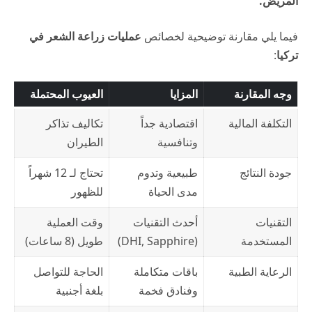
المريض.
فيما يلي مقارنة توضيحية لخصائص
عمليات زراعة الشعر في
تركيا
:
وجه المقارنة
المزايا
العيوب المحتملة
التكلفة المالية
اقتصادية جداً
تكاليف تذاكر
وتنافسية
الطيران
جودة النتائج
طبيعية وتدوم
تحتاج لـ 12 شهراً
مدى الحياة
للظهور
التقنيات
أحدث التقنيات
وقت العملية
المستخدمة
(DHI, Sapphire)
طويل (8 ساعات)
الرعاية الطبية
باقات متكاملة
الحاجة للتواصل
وفنادق فخمة
بلغة أجنبية