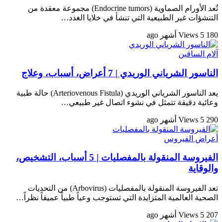
تُعد الأورام الصماوية (Endocrine tumors) مجموعة معقدة من
التنشؤات غير الطبيعية التي تنشأ في خلايا الغدد…
180 Views
5 أشهر ago
آلام الساقين
الناسور الشرياني الوريدي | 7 أعراض، أسباب، وعلاج
يعد الناسور الشرياني الوريدي (Arteriovenous Fistula) حالة طبية
وعائية دقيقة تتمثل في نشوء اتصال غير طبيعي…
290 Views
5 أشهر ago
أعراض الفيروس
الفيروسة المنقولة بالمفصليات | 5 أسباب، التشخيص،
والوقاية
تعد الفيروسة المنقولة بالمفصليات (Arbovirus) من التحديات
الصحية العالمية المتزايدة التي تستوجب وعياً طبياً عميقاً نظراً…
207 Views
5 أشهر ago