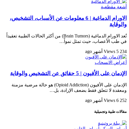
أشعة مقطعية
الاورام الدماغية | 6 معلومات عن الأسباب، التشخيص،
والوقاية
تُعد الاورام الدماغية (Brain Tumors) من أكثر الحالات الطبية تعقيداً
في طب الأعصاب، حيث تمثل نمواً…
234 Views
5 أشهر ago
أعراض الانسحاب
الإدمان على الأفيون | 5 حقائق عن التشخيص والوقاية
الإدمان على الأفيون (Opioid Addiction) هو حالة مرضية مزمنة
ومعقدة لا تتعلق فقط بضعف الإرادة، بل…
252 Views
6 أشهر ago
مقالات طبية وتجميلية
أمراض السكري
أمراض القلب