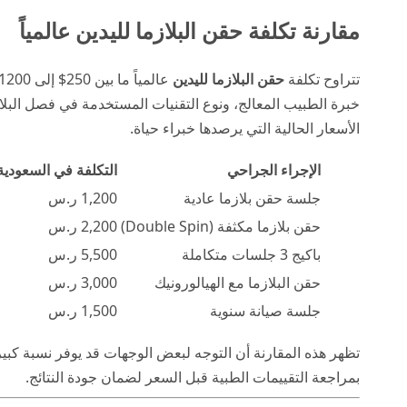
مقارنة تكلفة حقن البلازما لليدين عالمياً
تتراوح تكلفة
حقن البلازما لليدين
خبرة الطبيب المعالج، ونوع التقنيات المستخدمة في فصل البلاز
الأسعار الحالية التي يرصدها خبراء
حياة
.
الإجراء الجراحي
التكلفة في السعودية 
جلسة حقن بلازما عادية
1,200 ر.س
حقن بلازما مكثفة (Double Spin)
2,200 ر.س
باكيج 3 جلسات متكاملة
5,500 ر.س
حقن البلازما مع الهيالورونيك
3,000 ر.س
جلسة صيانة سنوية
1,500 ر.س
تظهر هذه المقارنة أن التوجه لبعض الوجهات قد يوفر نسبة كبي
بمراجعة التقييمات الطبية قبل السعر لضمان جودة النتائج.