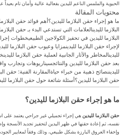
الحيوية والملمس الناعم لليدين بفعالية عالية وأمان تام بعيداً 
محتويات المقالة
ما هو إجراء حقن البلازما لليدين؟
أهم فوائد حقن البلازما 
البلازما لليدين
العلامات التي تستدعي البدء بـ حقن البلازما 
البلازما لليدين في تحفيز الكولاجين الطبيعي
خطوات إجراء ح
لإجراء حقن البلازما لليدين
مزايا وعيوب حقن البلازما لليدين
لليدين
المخاطر والآثار الجانبية لعملية حقن البلازما لليدين
خر
بعد حقن البلازما لليدين والنتائج
سيناريوهات وتجارب واقعي
لليدين
نصائح ذهبية من خبراء حياة
المقارنة الفنية: حقن ال
حقن البلازما لليدين؟
أسئلة شائعة حول حقن البلازما لليدي
ما هو إجراء حقن البلازما لليدين؟
حقن البلازما لليدين
هي إجراء تجميلي غير جراحي يعتمد على است
نفسه، ثم إعادة حقنها في ظهر اليدين لتحفيز تجديد الأنسجة وإصل
وإخفاء العروق البارزة بشكل طبيعي، وذلك وفقاً لمعايير الجود