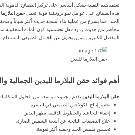
تعتمد هذه التقنية بشكل أساسي على تركيز الصفائح الدموية ا
هذه الصفائح على عوامل نمو بروتينية قوية. تعمل
حقن البلازما 
الجلد، مما يسرع من عملية بناء أنسجة جديدة أكثر شباباً وصحة. الج
مخاطر من حدوث ردود فعل تحسسية كون المادة المحقونة مست
المفضل للكثيرين ممن يبحثون عن الجمال الطبيعي المستدام.
حقن البلازما لليدين
أهم فوائد حقن البلازما لليدين الجمالية وال
حقن البلازما لليدين
تقدم مجموعة واسعة من الحلول المتكاملة ل
تحفيز إنتاج الكولاجين الطبيعي في البشرة.
إخفاء التجاعيد والخطوط الدقيقة بظهر اليدين.
علاج التصبغات الناتجة عن أشعة الشمس الضارة.
تحسين ملمس الجلد وجعله أكثر نعومة.