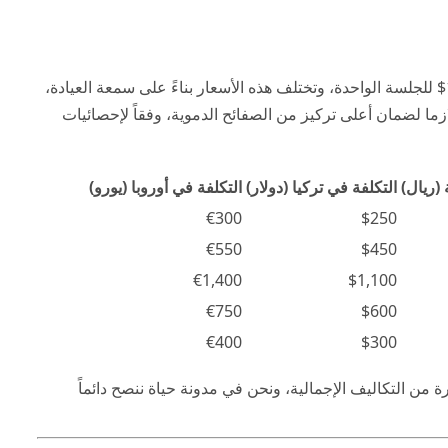
عالمياً ما بين 250$ إلى 1200$ للجلسة الواحدة، وتختلف هذه الأسعار بناءً على سمعة العيادة،
ما لضمان أعلى تركيز من الصفائح الدموية، وفقاً لإحصائيات
(ريال)
التكلفة في تركيا (دولار)
التكلفة في أوروبا (يورو)
€300
$250
€550
$450
€1,400
$1,100
€750
$600
€400
$300
رة من التكاليف الإجمالية، ونحن في
مدونة حياة
ننصح دائماً