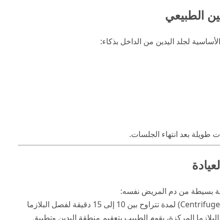
جين الطبيعي
أساسية لجلد اليدين من الداخل بذكاء:
ت طويلة بعد انتهاء الجلسات.
عيادة
نة بسيطة من دم المريض نفسه:
علاوة على ذلك، يتم وضع عينة الدم في جهاز الطرد المركزي (Centrifuge) لمدة تتراوح بين 10 إلى 15 دقيقة لفصل البلازما
لبلازما المركزة، يقوم الطبيب بتعقيم منطقة اليدين وتطبيق