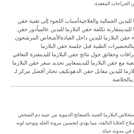
عن الجراحات المعقدة.
لليدين الجمالية والعلاجية
أسباب اللجوء إلى تقنية حقن
لليدين
مقارنة تكلفة حقن البلازما لليدين عالمياً
دور حقن
قن البلازما لليدين داخل العيادة
الأشخاص المرشحون
التحضيرات الطبية قبل جلسة حقن البلازما
افات وحقائق حول نتائج حقن البلازما لليدين
فترة التعافي
ة مع حقن البلازما لليدين
معايير تحديد سعر حقن البلازما
بلازما لليدين مقابل حقن الدهون
كيف تختار أفضل مركز لـ
ن
الخلاصة
خلاص البلازما الغنية بالصفائح الدموية من عينة دم الشخص
اح الخلايا التالفة، مما يؤدي لتحسين مرونة الجلد وتوحيد لونه
ة في
مدونة حياة
.