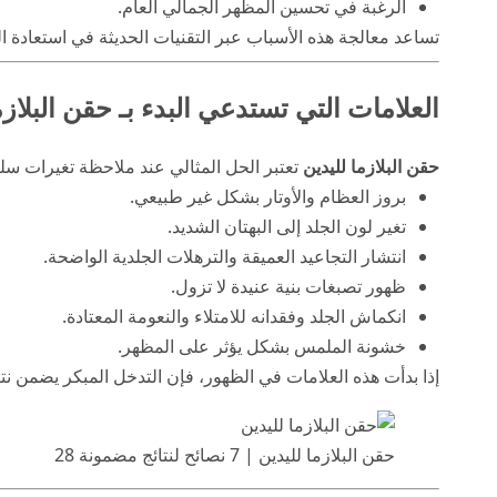
الرغبة في تحسين المظهر الجمالي العام.
تساعد معالجة هذه الأسباب عبر التقنيات الحديثة في استعادة ا
العلامات التي تستدعي البدء بـ حقن البلازم
حقن البلازما لليدين
تعتبر الحل المثالي عند ملاحظة تغيرات سل
بروز العظام والأوتار بشكل غير طبيعي.
تغير لون الجلد إلى البهتان الشديد.
انتشار التجاعيد العميقة والترهلات الجلدية الواضحة.
ظهور تصبغات بنية عنيدة لا تزول.
انكماش الجلد وفقدانه للامتلاء والنعومة المعتادة.
خشونة الملمس بشكل يؤثر على المظهر.
إذا بدأت هذه العلامات في الظهور، فإن التدخل المبكر يضمن نت
حقن البلازما لليدين | 7 نصائح لنتائج مضمونة 28