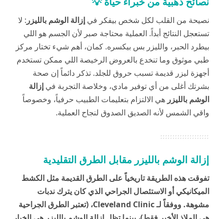
نصائح ذهبية من خبراء حياة 💡
نصيحة من القلب لكل شخص بيفكر في
إزالة الوشم بالليزر
: لا
تستعجل النتائج أبداً. العملية محتاجة صبر لأن الجسم هو اللي
بيطرد الحبر، والليزر بس بيكسره. كمان، أهم شيء تختار مركز
طبي موثوق وما تنخدع بالعروض الرخيصة اللي ممكن تستخدم
أجهزة ليزر قديمة تسبب حروق للجلد. تذكر دائماً إن صحة
بشرتك أغلى من أي توفير مادي، وخلاصة التجربة في
إزالة
الوشم بالليزر
هي الالتزام بتعليمات الطبيب حرفياً، وخصوصاً
واقي الشمس لأنه الصديق الصدوق لنجاح العملية.
إزالة الوشم بالليزر مقابل الطرق التقليدية
تفوقت هذه الطريقة تاريخياً على الطرق القديمة مثل الكشط
الميكانيكي أو الاستئصال الجراحي الذي كان يترك ندبات
مشوهة. ووفقاً لـ
Cleveland Clinic
، (تعتبر الطرق الجراحية
هي الملاذ الأخير فقط)، بينما تظل إزالة الوشم بالليزر هي الخيار