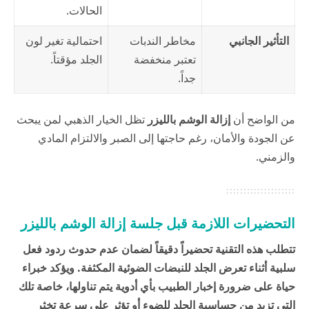
الحالات.
التأثير الجانبي
مخاطر الندبات
احتمالية تغير لون
تعتبر منخفضة
الجلد مؤقتاً.
جداً.
من الواضح أن
إزالة الوشم بالليزر
تظل الخيار الذهبي لمن يبحث
عن الجودة والأمان، رغم حاجتها إلى الصبر والالتزام المادي
والزمني.
التحضيرات اللازمة قبل جلسة إزالة الوشم بالليزر
تتطلب هذه التقنية تحضيراً دقيقاً لضمان عدم حدوث ردود فعل
سلبية أثناء تعرض الجلد للنبضات الضوئية المكثفة. ويؤكد خبراء
حياة
على ضرورة إخبار الطبيب بأي أدوية يتم تناولها، خاصة تلك
التي تزيد من حساسية الجلد للضوء أو تؤثر على سرعة تخثر