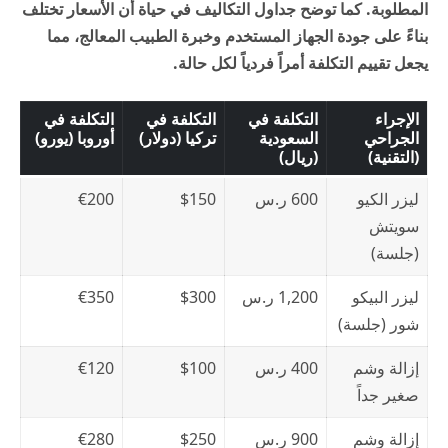
المطلوبة. كما توضح جداول التكاليف في
حياة
أن الأسعار تختلف
بناءً على جودة الجهاز المستخدم وخبرة الطبيب المعالج، مما
يجعل تقييم التكلفة أمراً فردياً لكل حالة.
الإجراء
التكلفة في
التكلفة في
التكلفة في
الجراحي
السعودية
تركيا (دولار)
أوروبا (يورو)
(التقنية)
(ريال)
ليزر الكيو
600 ر.س
$150
€200
سويتش
(جلسة)
ليزر البيكو
1,200 ر.س
$300
€350
شور (جلسة)
إزالة وشم
400 ر.س
$100
€120
صغير جداً
إزالة وشم
900 ر.س
$250
€280