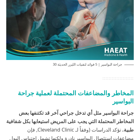
جراحة البواسير | 5 فوائد لتقنيات الليزر الحديثة 30
المخاطر والمضاعفات المحتملة لعملية جراحة
البواسير
جراحة البواسير مثل أي تدخل جراحي آخر قد تكتنفها بعض
المخاطر المحتملة التي يجب على المريض استيعابها بكل شفافية
طبية.
تؤكد الدراسات (وفقاً لـ
Cleveland Clinic
, فإن
مضاعفات استئصال البواسير نادرة ولكنها تشمل احتباس البول