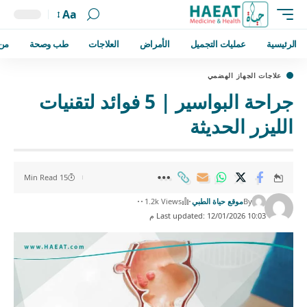
Aa
الرئيسية
عمليات التجميل
الأمراض
العلاجات
طب وصحة
من
علاجات الجهاز الهضمي
جراحة البواسير | 5 فوائد لتقنيات
الليزر الحديثة
15 Min Read
By
موقع حياة الطبي
1.2k Views
Last updated: 12/01/2026 10:03 م