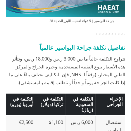
جراحة البواسير | 5 فوائد لتقنيات الليزر الحديثة 28
تفاصيل تكلفة جراحة البواسير عالمياً
تتراوح التكلفة حالياً ما بين 3,000 ر.س و18,000 ر.س، وتتأثر
هذه الأسعار بنوع التقنية المستخدمة وخبرة الجراح والمركز
الطبي المختار، (وفقاً لـ
NHS
, فإن التكاليف تختلف بناءً على ما
إذا كانت الجراحة يوماً واحداً أو تتطلب إقامة بالمستشفى).
الإجراء
التكلفة في
التكلفة في
التكلفة في
الجراحي
السعودية
تركيا (دولار)
أوروبا (يورو)
(ريال)
استئصال
6,000 ر.س
$1,100
€2,500
البواسير