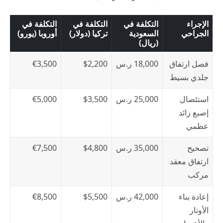
الإجراء
التكلفة في
التكلفة في
التكلفة في
الجراحي
السعودية
تركيا (دولار)
أوروبا (يورو)
(ريال)
فصل ارتفاق
18,000 ر.س
$2,200
€3,500
جلدي بسيط
استئصال
25,000 ر.س
$3,500
€5,000
إصبع زائد
عظمي
تصحيح
35,000 ر.س
$4,800
€7,500
ارتفاق معقد
مركب
إعادة بناء
42,000 ر.س
$5,500
€8,500
الأوتار