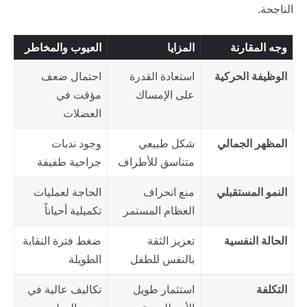
الناجحة.
وجه المقارنة
المزايا
العيوب والمخاطر
الوظيفة الحركية
استعادة القدرة
احتمال ضعف
على الإمساك
مؤقت في
العضلات
المظهر الجمالي
شكل طبيعي
وجود ندبات
متناسق للأطراف
جراحية طفيفة
النمو المستقبلي
منع انحراف
الحاجة لعمليات
العظام المستمر
تكميلية أحياناً
الحالة النفسية
تعزيز الثقة
ضغط فترة النقابة
بالنفس للطفل
الطويلة
التكلفة
استثمار طويل
تكاليف عالية في