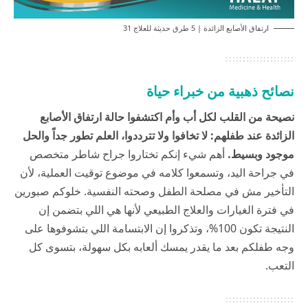
ارتفاق الأصابع الزائدة | 5 طرق حديثة للعلاج 31
نصائح ذهبية من خبراء حياة
نصيحة من القلب لكل أب وأم اكتشفوا حالة ارتفاق الأصابع
الزائدة عند طفلهم: لا تخافوا ولا تترددوا، العلم تطور جداً والحل
موجود وبسيط.
أهم شيء إنكم تختاروا جراح شاطر متخصص
في جراحة اليد، وتسمعوا كلامه في موضوع توقيت العملية، لأن
التأخير مش في مصلحة الطفل وصحته النفسية. خلوكم صبورين
في فترة الغيارات والعلاج الطبيعي لأنها هي اللي بتضمن إن
النتيجة تكون 100%، وتذكروا إن الابتسامة اللي بتشوفوها على
وجه طفلكم بعد ما يقدر يمسك ألعابه بكل سهولة، بتسوى كل
التعب.