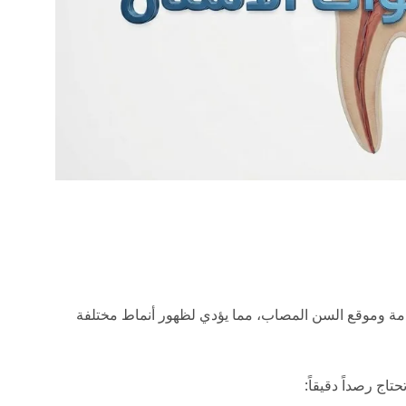
دمة وموقع السن المصاب، مما يؤدي لظهور أنماط مختلفة
اج رصداً دقيقاً: