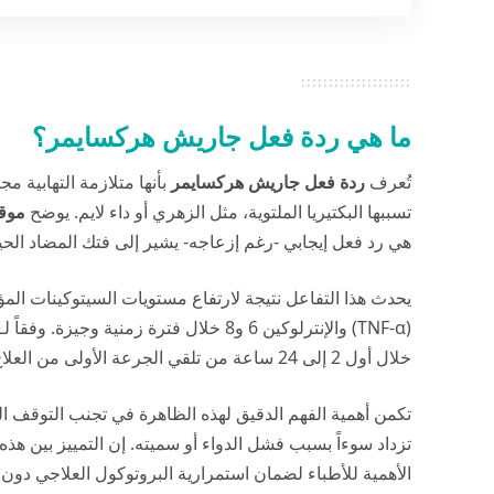
ما هي ردة فعل جاريش هركسايمر؟
تُعرف
ردة فعل جاريش هركسايمر
بأنها متلازمة التهابية م
تسببها البكتيريا الملتوية، مثل الزهري أو داء لايم. يوضح
موقع
هي رد فعل إيجابي -رغم إزعاجه- يشير إلى فتك المضاد الحيو
يحدث هذا التفاعل نتيجة لارتفاع مستويات السيتوكينات المؤي
(TNF-α) والإنترلوكين 6 و8 خلال فترة زمنية وجيزة. وفقاً لـ (
خلال أول 2 إلى 24 ساعة من تلقي الجرعة الأولى من العلاج، وتستمر لمدة تتراوح بين 12 إلى 48 ساعة.
تكمن أهمية الفهم الدقيق لهذه الظاهرة في تجنب التوقف ا
تزداد سوءاً بسبب فشل الدواء أو سميته. إن التمييز بين هذه 
الأهمية للأطباء لضمان استمرارية البروتوكول العلاجي دون 