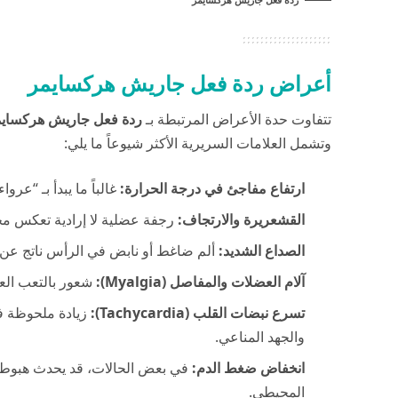
أعراض ردة فعل جاريش هركسايمر
تتفاوت حدة الأعراض المرتبطة بـ
ردة فعل جاريش هركساي
وتشمل العلامات السريرية الأكثر شيوعاً ما يلي:
ارتفاع مفاجئ في درجة الحرارة:
غالباً ما يبدأ بـ “عرواءات
القشعريرة والارتجاف:
رجفة عضلية لا إرادية تعكس محا
الصداع الشديد:
ألم ضاغط أو نابض في الرأس ناتج عن ا
آلام العضلات والمفاصل (Myalgia):
شعور بالتعب العا
تسرع نبضات القلب (Tachycardia):
زيادة ملحوظة ف
والجهد المناعي.
انخفاض ضغط الدم:
في بعض الحالات، قد يحدث هبوط 
المحيطي.