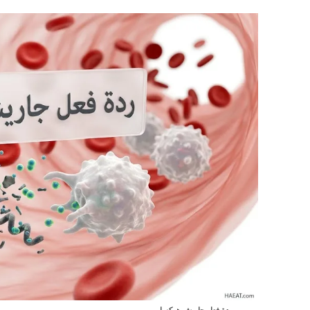
ردة فعل جاريش هركسايمر