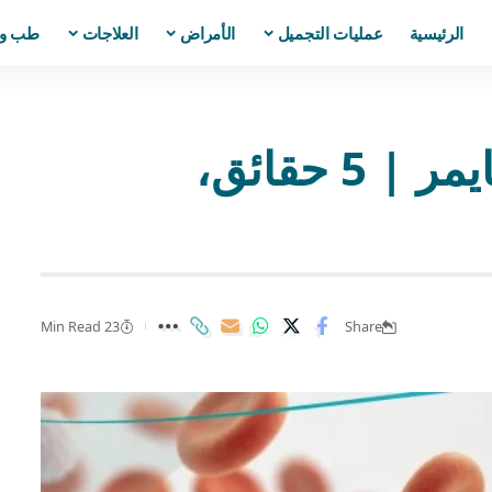
الرئيسية
عمليات التجميل
الأمراض
العلاجات
طب و
ردة فعل جاريش هركسايمر | 5 حقائق،
23 Min Read
Share