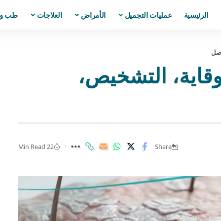
الرئيسية
عمليات التجميل
الأمراض
العلاجات
طب و
صل
وات للوقاية، التشخيص،
22 Min Read
Share