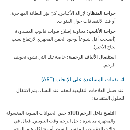
جراحة المنظار:
لإزالة الأكياس، كيّ بؤر البطانة المهاجرة،
أو فك الالتصاقات حول القنوات.
جراحة الأنابيب:
محاولة إصلاح قنوات فالوب المسدودة
(أصبحت أقل شيوعاً بوجود الحقن المجهري لارتفاع نسب
نجاح الأخير).
استئصال الألياف الرحمية:
خاصة تلك التي تشوه تجويف
الرحم.
4. تقنيات المساعدة على الإنجاب (ART)
عند فشل العلاجات التقليدية للعقم عند النساء، يتم الانتقال
للحلول المتقدمة:
التلقيح داخل الرحم (IUI):
حقن الحيوانات المنوية المغسولة
والمجهزة مباشرة داخل الرحم وقت التبويض. فعال في
حالات العقم غير المفسر البسيط أو مشاكل عنق الرحم.