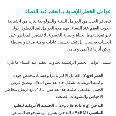
عوامل الخطر للإصابة بـ العقم عند النساء
تتضافر العديد من العوامل البيئية والبيولوجية لتزيد من احتمالية
حدوث
العقم عند النساء
. فهم هذه العوامل يُعد الخطوة الأولى
نحو تعديل نمط الحياة وحماية الخصوبة. لا تقتصر المخاطر على
الجينات فحسب، بل تمتد لتشمل عادات يومية قد تبدو بسيطة
ولكن أثرها تراكمي ومدمر.
تشمل عوامل الخطر الرئيسية لحدوث العقم عند النساء ما يلي:
العمر (Age):
العامل الأكثر تأثيراً وحسماً. تنخفض جودة
وكمية البويضات بشكل حاد بعد سن الـ 35، وتصبح فرص
الحمل الطبيعي ضئيلة جداً بعد سن الـ 40، مع ارتفاع مخاطر
الإجهاض والتشوهات الصبغية.
التدخين (Smoking):
وفقاً لـ
الجمعية الأمريكية للطب
التناسلي (ASRM)
، التدخين يسرع من شيخوخة المبايض