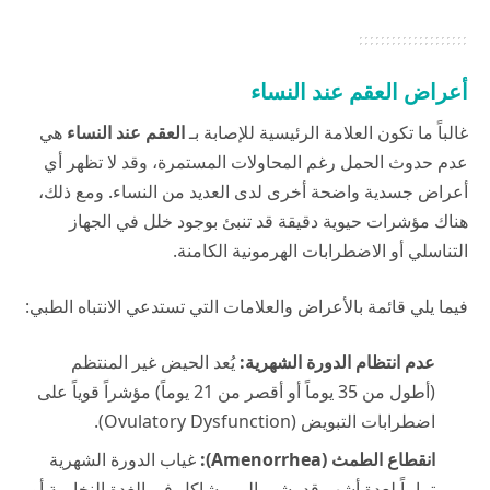
أعراض العقم عند النساء
غالباً ما تكون العلامة الرئيسية للإصابة بـ
العقم عند النساء
هي
عدم حدوث الحمل رغم المحاولات المستمرة، وقد لا تظهر أي
أعراض جسدية واضحة أخرى لدى العديد من النساء. ومع ذلك،
هناك مؤشرات حيوية دقيقة قد تنبئ بوجود خلل في الجهاز
التناسلي أو الاضطرابات الهرمونية الكامنة.
فيما يلي قائمة بالأعراض والعلامات التي تستدعي الانتباه الطبي:
عدم انتظام الدورة الشهرية:
يُعد الحيض غير المنتظم
(أطول من 35 يوماً أو أقصر من 21 يوماً) مؤشراً قوياً على
اضطرابات التبويض (Ovulatory Dysfunction).
انقطاع الطمث (Amenorrhea):
غياب الدورة الشهرية
تماماً لعدة أشهر قد يشير إلى مشاكل في الغدة النخامية أو