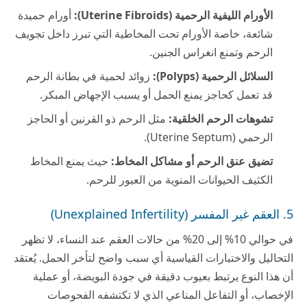
الأورام الليفية الرحمية (Uterine Fibroids):
أورام حميدة
شائعة، خاصة الأورام تحت المخاطية التي تبرز داخل تجويف
الرحم وتمنع انغراس الجنين.
السلائل الرحمية (Polyps):
زوائد لحمية في بطانة الرحم
قد تعمل كحاجز يمنع الحمل أو يسبب الإجهاض المبكر.
تشوهات الرحم الخلقية:
مثل الرحم ذو القرنين أو الحاجز
الرحمي (Uterine Septum).
تضيق عنق الرحم أو مشاكل المخاط:
حيث يمنع المخاط
الكثيف الحيوانات المنوية من العبور للرحم.
5. العقم غير المفسر (Unexplained Infertility)
في حوالي 10% إلى 20% من حالات العقم عند النساء، لا تظهر
التحاليل والاختبارات القياسية أي سبب واضح لتأخر الحمل. يُعتقد
أن هذا النوع يرتبط بعيوب دقيقة في جودة البويضة، أو عملية
الإخصاب، أو التفاعل المناعي الذي لا تكتشفه الفحوصات