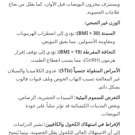
ويستنزف مخزون البويضات قبل الأوان، كما يقلل من نجاح
علاجات الخصوبة.
الوزن غير الصحي:
السمنة (BMI > 30):
تؤدي إلى اضطراب الهرمونات
ومقاومة الأنسولين، مما يعيق التبويض.
النحافة المفرطة (BMI < 19):
تؤدي إلى توقف إفراز
هرمون (GnRH)، مما يسبب انقطاع الطمث.
الأمراض المنقولة جنسياً (STIs):
عدوى الكلاميديا والسيلان
غير المعالجة تسبب التهاب الحوض وتلف قنوات فالوب
بشكل دائم.
التعرض للسموم البيئية:
المبيدات الحشرية، الرصاص،
وبعض المذيبات الكيميائية قد تؤثر سلباً على جودة
البويضات.
الإفراط في استهلاك الكحول والكافيين:
تشير الدراسات
إلى أن الاستهلاك العالي للكحول يقلل الخصوبة، بينما يُنصح