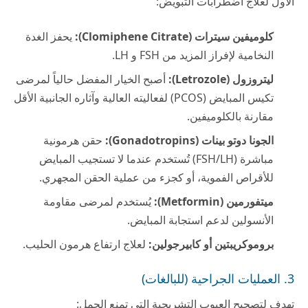
الأول لعلاج اضطرابات التبويض:
كلوميفين سيترات (Clomiphene Citrate):
يحفز الغدة
النخامية لإفراز المزيد من FSH و LH.
ليتروزول (Letrozole):
أصبح الخيار المفضل حالياً لمرضى
تكيس المبايض (PCOS) لفعاليته العالية وآثاره الجانبية الأقل
مقارنة بالكلوميفين.
الجونا دوتو بينات (Gonadotropins):
حقن هرمونية
مباشرة (FSH/LH) تُستخدم عندما لا تستجيب المبايض
للأقراص الفموية، أو كجزء من عملية الحقن المجهري.
ميتفورمين (Metformin):
يُستخدم لمرضى مقاومة
الأنسولين لدعم استجابة المبايض.
بروموكريبتين أو كابيرجولين:
لعلاج ارتفاع هرمون الحليب.
3. العمليات الجراحية (للبالغات)
تهدف لتصحيح العيوب التشريحية التي تمنع الحمل: