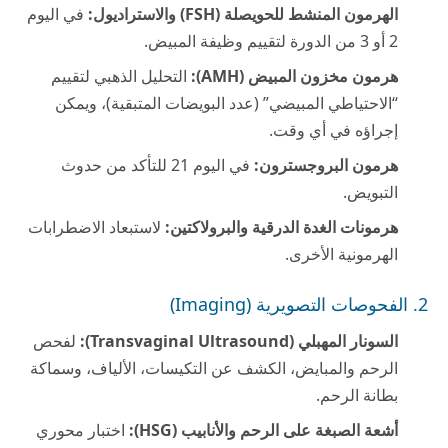
الهرمون المنشط للحويصلة (FSH) والاستراديول:
في اليوم
2 أو 3 من الدورة لتقييم وظيفة المبيض.
هرمون مخزون المبيض (AMH):
التحليل الذهبي لتقييم
“الاحتياطي المبيضي” (عدد البويضات المتبقية)، ويمكن
إجراؤه في أي وقت.
هرمون البروجسترون:
في اليوم 21 للتأكد من حدوث
التبويض.
هرمونات الغدة الدرقية والبرولاكتين:
لاستبعاد الاضطرابات
الهرمونية الأخرى.
2. الفحوصات التصويرية (Imaging)
السونار المهبلي (Transvaginal Ultrasound):
لفحص
الرحم والمبايض، الكشف عن التكيسات، الألياف، وسماكة
بطانة الرحم.
أشعة الصبغة على الرحم والأنابيب (HSG):
اختبار محوري