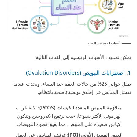
أسباب العقم عند النساء
يمكن تصنيف الأسباب الرئيسية إلى الفئات التالية:
1. اضطرابات التبويض (Ovulation Disorders)
تمثل حوالي 25% من حالات العقم عند النساء، وتحدث عندما
تفشل المبايض في إطلاق بويضة ناضجة بانتظام.
متلازمة المبيض المتعدد الكيسات (PCOS):
الاضطراب
الهرموني الأكثر شيوعاً، حيث يرتفع الأندروجين وتتكون
أكياس صغيرة على المبيض، مما يعيق نضوج البويضات.
قصور المبيض الأولي (POI):
توقف المبايض عن العمل