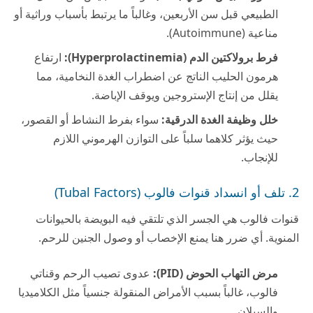
الطبيعي قبل سن الأربعين، وغالباً ما يرتبط بأسباب وراثية أو
مناعية (Autoimmune).
فرط برولاكتين الدم (Hyperprolactinemia):
ارتفاع
هرمون الحليب الناتج عن اضطراب الغدة النخامية، مما
يقلل من إنتاج الإستروجين ويوقف الإباضة.
خلل وظيفة الغدة الدرقية:
سواء بفرط النشاط أو القصور،
حيث يؤثر كلاهما سلباً على التوازن الهرموني اللازم
للإنجاب.
2. تلف أو انسداد قنوات فالوب (Tubal Factors)
قنوات فالوب هي الجسر الذي تلتقي فيه البويضة بالحيوانات
المنوية. أي ضرر هنا يمنع الإخصاب أو وصول الجنين للرحم.
مرض التهاب الحوض (PID):
عدوى تصيب الرحم وقناتي
فالوب، غالباً بسبب الأمراض المنقولة جنسياً مثل الكلاميديا
والسيلان.