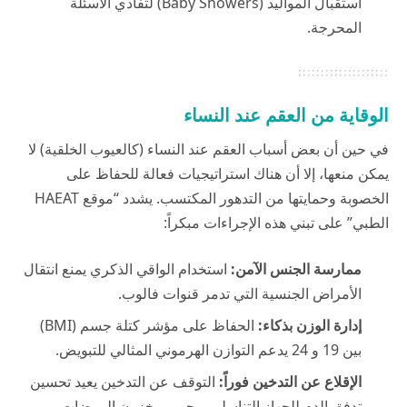
استقبال المواليد (Baby Showers) لتفادي الأسئلة
المحرجة.
الوقاية من العقم عند النساء
في حين أن بعض أسباب العقم عند النساء (كالعيوب الخلقية) لا
يمكن منعها، إلا أن هناك استراتيجيات فعالة للحفاظ على
الخصوبة وحمايتها من التدهور المكتسب. يشدد “موقع HAEAT
الطبي” على تبني هذه الإجراءات مبكراً:
ممارسة الجنس الآمن:
استخدام الواقي الذكري يمنع انتقال
الأمراض الجنسية التي تدمر قنوات فالوب.
إدارة الوزن بذكاء:
الحفاظ على مؤشر كتلة جسم (BMI)
بين 19 و 24 يدعم التوازن الهرموني المثالي للتبويض.
الإقلاع عن التدخين فوراً:
التوقف عن التدخين يعيد تحسين
تدفق الدم للجهاز التناسلي ويحمي مخزون البويضات