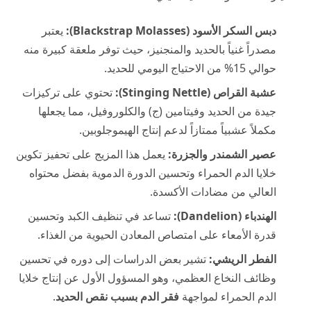
دبس السكر الأسود (Blackstrap Molasses):
يعتبر
مصدراً غنياً بالحديد والمنجنيز، حيث توفر ملعقة كبيرة منه
حوالي 15% من الاحتياج اليومي للحديد.
عشبة القراص (Stinging Nettle):
تحتوي على تركيزات
جيدة من الحديد وفيتامين (ج) والكلوروفيل، مما يجعلها
مكملاً عشبياً ممتازاً لدعم إنتاج الهيموجلوبين.
عصير الشمندر والجزرة:
يعمل هذا المزيج على تحفيز تكوين
خلايا الدم الحمراء وتحسين الدورة الدموية بفضل محتواه
العالي من مضادات الأكسدة.
الهندباء (Dandelion):
تساعد في تنظيف الكبد وتحسين
قدرة الأمعاء على امتصاص المعادن الحيوية من الغذاء.
الفطر الريشي:
تشير بعض الدراسات إلى دوره في تحسين
وظائف النخاع العظمي، وهو المسؤول الأول عن إنتاج خلايا
الدم الحمراء لمواجهة
فقر الدم بسبب نقص الحديد
.