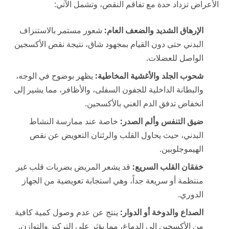
الأعراض تزداد حدة مع تفاقم النقص، وتشمل الآتي:
الإرهاق الشديد والضعف العام:
شعور مستمر بالاستنزاف
البدني حتى دون القيام بمجهود شاق، نتيجة نقص الأكسجين
الواصل للعضلات.
شحوب الجلد والأغشية المخاطية:
يظهر بوضوح في الوجه،
والبطانة الداخلية للجفون السفلى، والأظافر، مما يشير إلى
انخفاض تدفق الدم الغني بالأكسجين.
ضيق التنفس وألم الصدر:
خاصة عند ممارسة النشاط
البدني، حيث يحاول القلب والرئتان التعويض عن نقص
الهيموجلوبين.
خفقان القلب السريع:
قد يشعر المريض بضربات قلب غير
منتظمة أو سريعة جداً، وهي استجابة تعويضية من الجهاز
الدوري.
الصداع والدوخة أو الدوار:
ينتج عن عدم وصول كمية كافية
من الأكسجين إلى الدماغ، مما يؤثر على التركيز والتوازن.