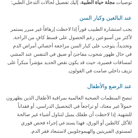
توصيات
مجلة حياة الطبية
، إليك تفصيل لحالات التدخل الطبي:
عند البالغين وكبار السن
يجب استشارة الطبيب فوراً إذا لاحظت إرهاقاً غير مبرر يستمر
لأكثر من أسبوعين رغم الحصول على قسط كافٍ من الراحة.
وتحديداً، يتوجب على كبار السن مراجعة أخصائي أمراض الدم
في حال ظهور شحوب مفاجئ أو ضيق في التنفس عند المشي
لمسافات قصيرة، حيث قد يكون نقص الحديد مؤشراً مبكراً على
نزيف داخلي صامت في القولون.
عند الرضع والأطفال
تنصح المنظمات الصحية العالمية بمراقبة الأطفال الذين يظهرون
خمولاً غير معتاد، أو تراجعاً في التحصيل الدراسي، أو فقداناً
للشهية. إذا لاحظت أن طفلك يميل لتناول أشياء غير صالحة
للأكل كالطين أو الورق، فهذا يستدعي إجراء فحص فوري
لمستوى الفيريتين والهيموجلوبين لاستبعاد فقر الدم.