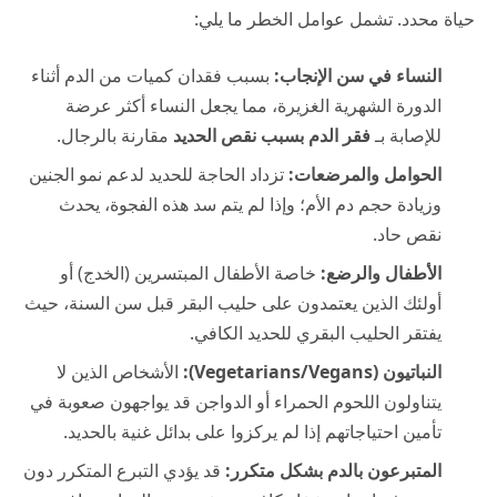
حياة محدد. تشمل عوامل الخطر ما يلي:
النساء في سن الإنجاب:
بسبب فقدان كميات من الدم أثناء
الدورة الشهرية الغزيرة، مما يجعل النساء أكثر عرضة
للإصابة بـ
فقر الدم بسبب نقص الحديد
مقارنة بالرجال.
الحوامل والمرضعات:
تزداد الحاجة للحديد لدعم نمو الجنين
وزيادة حجم دم الأم؛ وإذا لم يتم سد هذه الفجوة، يحدث
نقص حاد.
الأطفال والرضع:
خاصة الأطفال المبتسرين (الخدج) أو
أولئك الذين يعتمدون على حليب البقر قبل سن السنة، حيث
يفتقر الحليب البقري للحديد الكافي.
النباتيون (Vegetarians/Vegans):
الأشخاص الذين لا
يتناولون اللحوم الحمراء أو الدواجن قد يواجهون صعوبة في
تأمين احتياجاتهم إذا لم يركزوا على بدائل غنية بالحديد.
المتبرعون بالدم بشكل متكرر:
قد يؤدي التبرع المتكرر دون