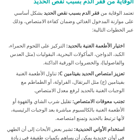
الوقاية من فقر الدم بسبب نقص الحديد
تعتمد الوقاية من
فقر الدم بسبب نقص الحديد
بشكل أساسي
على موازنة المدخول الغذائي وضمان كفاءة الامتصاص، وذلك
عبر الخطوات التالية:
اختيار الأطعمة الغنية بالحديد:
التركيز على اللحوم الحمراء،
الكبد، الدواجن، المأكولات البحرية، البقوليات (مثل العدس
والفاصوليا)، والخضروات الورقية الداكنة.
تعزيز امتصاص الحديد بفيتامين C:
تناول الأطعمة الغنية
بفيتامين (ج) مثل البرتقال، الفراولة، أو الطماطم مع
الوجبات الغنية بالحديد لرفع معدل الامتصاص.
تجنب معوقات الامتصاص:
تقليل شرب الشاي والقهوة أو
الأطعمة الغنية بالكالسيوم مباشرة بعد الوجبات الرئيسية،
لأنها ترتبط بالحديد وتمنع امتصاصه.
استخدام الأواني الحديدية:
تشير بعض الأبحاث إلى أن الطهي
في أوانٍ حديدية يمكن أن يساهم بكميات طفيفة في زيادة