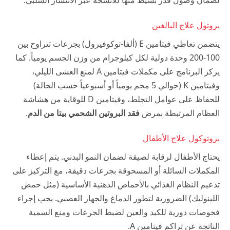
لضمان وصول قدر بسيط منها للأنسجة عبر الانتشار السلبي.
بروتول علاج البالغين
يتضمن تعاطي فيتامين E (ألفا-توكوفيرول) بجرعات تتراوح بين
100-200 وحدة دولية لكل كيلوجرام من وزن الجسم يومياً. كما
يركز البرنامج على مكملات فيتامين A لمنع العشى الليلي،
وفيتامين K (حوالي 5 مجم يومياً أو أسبوعياً حسب الحالة)
للحفاظ على عوامل التجلط، وفيتامين D للوقاية من هشاشة
العظام المرتبطة بمرض
فقد البروتين الشحمي بيتا من الدم
.
بروتوكول علاج الأطفال
يحتاج الأطفال لرقابة لصيقة لضمان النمو البدني. يتم إعطاء
المكملات السائلة أو المسحوقة بجرعات دقيقة، مع التركيز على
تدعيم النظام الغذائي بالأحماض الدهنية الأساسية (مثل حمض
اللينوليك) الضرورية لتطور الدماغ والجهاز العصبي. يجب إجراء
فحوصات دورية للكبد والعين لضبط الجرعات ومنع السمية
الناتجة عن تراكم فيتامين A.