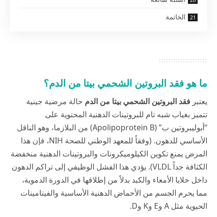
الخاتمة
ما هو فقد البروتين الشحمي بيتا من الدم؟
يعتبر
فقد البروتين الشحمي بيتا من الدم
حالة مرضية جينية
تتميز بغياب شبه تام للبروتينات الدهنية المحتوية على
“أبوليبروتين ب” (Apolipoprotein B) من البلازما، وهو الناقل
الأساسي للدهون. (وفقاً للمعهد الوطني للصحة NIH، فإن هذا
المرض يمنع تكوين الكيلوميكرونات والبروتينات الدهنية منخفضة
الكثافة جداً VLDL). يؤدي هذا الفشل الوظيفي إلى تراكم الدهون
داخل خلايا الأمعاء والكبد بدلاً من إطلاقها في الدورة الدموية،
مما يحرم الجسم من الأحماض الدهنية الأساسية والفيتامينات
الحيوية مثل A وE وK وD.