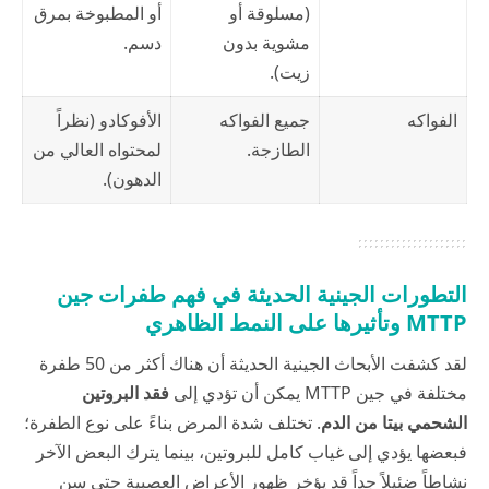
(مسلوقة أو
أو المطبوخة بمرق
مشوية بدون
دسم.
زيت).
الفواكه
جميع الفواكه
الأفوكادو (نظراً
الطازجة.
لمحتواه العالي من
الدهون).
التطورات الجينية الحديثة في فهم طفرات جين
MTTP وتأثيرها على النمط الظاهري
لقد كشفت الأبحاث الجينية الحديثة أن هناك أكثر من 50 طفرة
مختلفة في جين MTTP يمكن أن تؤدي إلى
فقد البروتين
الشحمي بيتا من الدم
. تختلف شدة المرض بناءً على نوع الطفرة؛
فبعضها يؤدي إلى غياب كامل للبروتين، بينما يترك البعض الآخر
نشاطاً ضئيلاً جداً قد يؤخر ظهور الأعراض العصبية حتى سن