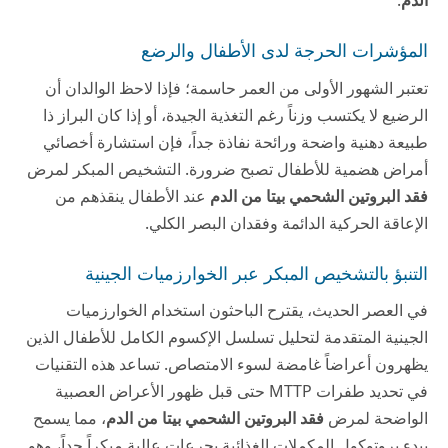
الدم
.
المؤشرات الحرجة لدى الأطفال والرضع
تعتبر الشهور الأولى من العمر حاسمة؛ فإذا لاحظ الوالدان أن
الرضيع لا يكتسب وزناً رغم التغذية الجيدة، أو إذا كان البراز ذا
طبيعة دهنية واضحة ورائحة نفاذة جداً، فإن استشارة أخصائي
أمراض هضمية للأطفال تصبح ضرورة. التشخيص المبكر لمرض
فقد البروتين الشحمي بيتا من الدم
عند الأطفال ينقذهم من
الإعاقة الحركية الدائمة وفقدان البصر الكلي.
التنبؤ بالتشخيص المبكر عبر الخوارزميات الجينية
في العصر الحديث، يقترح الباحثون استخدام الخوارزميات
الجينية المتقدمة لتحليل تسلسل الإكسوم الكامل للأطفال الذين
يظهرون أعراضاً غامضة لسوء الامتصاص. تساعد هذه التقنيات
في تحديد طفرات MTTP حتى قبل ظهور الأعراض العصبية
الواضحة لمرض
فقد البروتين الشحمي بيتا من الدم
، مما يسمح
ببدء بروتوكول المكملات الغذائية بجرعات عالية مبكراً جداً، وهو