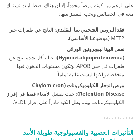
على الرغم من كونه مرضاً محدداً، إلا أن هناك اضطرابات تشترك
معه في الخصائص ويجب التمييز بينها:
فقد البروتين الشحمي بيتا التقليدي:
الناتج عن طفرات جين
MTTP (موضوعنا الأساسي).
نقص البيتا ليبوبروتين الوراثي
(Hypobetalipoproteinemia):
حالة أقل شدة تنتج عن
طفرات في جين APOB، وتكون مستويات الدهون فيها
منخفضة ولكنها ليست غائبة تماماً.
مرض اندخار الكيلوميكرونات (Chylomicron
Retention Disease):
حيث تفشل الأمعاء فقط في إفراز
الكيلوميكرونات، بينما يظل الكبد قادراً على إفراز VLDL.
التأثيرات العصبية والفسيولوجية طويلة الأمد