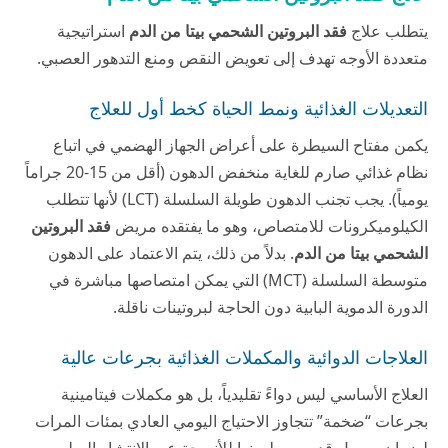
يتطلب علاج
فقد البروتين الشحمي بيتا من الدم
استراتيجية
متعددة الأوجه تهدف إلى تعويض النقص ومنع التدهور العصبي.
التعديلات الغذائية ونمط الحياة كخط أول للعلاج
يكمن مفتاح السيطرة على أعراض الجهاز الهضمي في اتباع
نظام غذائي صارم للغاية منخفض الدهون (أقل من 15-20 جراماً
يومياً). يجب تجنب الدهون طويلة السلسلة (LCT) لأنها تتطلب
الكيلوميكرونات للامتصاص، وهو ما يفتقده مريض
فقد البروتين
الشحمي بيتا من الدم
. بدلاً من ذلك، يتم الاعتماد على الدهون
متوسطة السلسلة (MCT) التي يمكن امتصاصها مباشرة في
الدورة الدموية البابية دون الحاجة لبروتينات ناقلة.
العلاجات الدوائية والمكملات الغذائية بجرعات عالية
العلاج الأساسي ليس دواءً تقليدياً، بل هو مكملات فيتامينية
بجرعات “ضخمة” تتجاوز الاحتياج اليومي العادي بمئات المرات