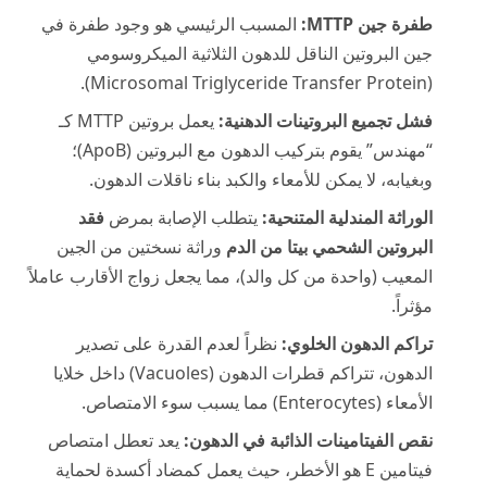
طفرة جين MTTP:
المسبب الرئيسي هو وجود طفرة في
جين البروتين الناقل للدهون الثلاثية الميكروسومي
(Microsomal Triglyceride Transfer Protein).
فشل تجميع البروتينات الدهنية:
يعمل بروتين MTTP كـ
“مهندس” يقوم بتركيب الدهون مع البروتين (ApoB)؛
وبغيابه، لا يمكن للأمعاء والكبد بناء ناقلات الدهون.
الوراثة المندلية المتنحية:
يتطلب الإصابة بمرض
فقد
البروتين الشحمي بيتا من الدم
وراثة نسختين من الجين
المعيب (واحدة من كل والد)، مما يجعل زواج الأقارب عاملاً
مؤثراً.
تراكم الدهون الخلوي:
نظراً لعدم القدرة على تصدير
الدهون، تتراكم قطرات الدهون (Vacuoles) داخل خلايا
الأمعاء (Enterocytes) مما يسبب سوء الامتصاص.
نقص الفيتامينات الذائبة في الدهون:
يعد تعطل امتصاص
فيتامين E هو الأخطر، حيث يعمل كمضاد أكسدة لحماية