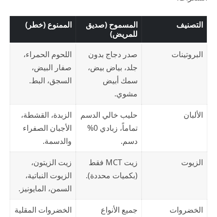
التصنيف
المسموح (صديق
الممنوع (خطر)
للمريض)
البروتينات
صدر دجاج بدون
اللحوم الحمراء،
جلد، بياض بيض،
صفار البيض،
سمك أبيض
السجق، البط.
مشوي.
الألبان
حليب خالي الدسم
الزبدة، القشطة،
تماماً، زبادي 0%
الأجبان الصفراء
دسم.
والدسمة.
الزيوت
زيت MCT فقط
زيت الزيتون،
(بكميات محددة).
الزيوت النباتية،
السمن، المايونيز.
الخضروات
جميع الأنواع
الخضروات المقلية