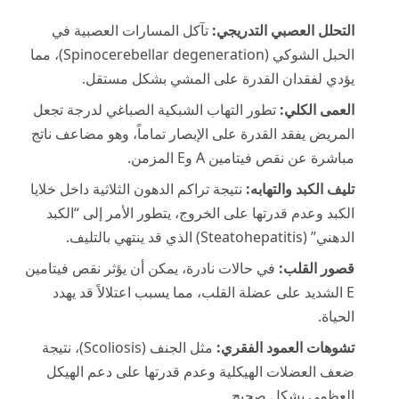
التحلل العصبي التدريجي:
تآكل المسارات العصبية في
الحبل الشوكي (Spinocerebellar degeneration)، مما
يؤدي لفقدان القدرة على المشي بشكل مستقل.
العمى الكلي:
تطور التهاب الشبكية الصباغي لدرجة تجعل
المريض يفقد القدرة على الإبصار تماماً، وهو مضاعف ناتج
مباشرة عن نقص فيتامين A وE المزمن.
تليف الكبد والتهابه:
نتيجة تراكم الدهون الثلاثية داخل خلايا
الكبد وعدم قدرتها على الخروج، يتطور الأمر إلى “الكبد
الدهني” (Steatohepatitis) الذي قد ينتهي بالتليف.
قصور القلب:
في حالات نادرة، يمكن أن يؤثر نقص فيتامين
E الشديد على عضلة القلب، مما يسبب اعتلالاً قد يهدد
الحياة.
تشوهات العمود الفقري:
مثل الجنف (Scoliosis)، نتيجة
ضعف العضلات الهيكلية وعدم قدرتها على دعم الهيكل
العظمي بشكل صحيح.