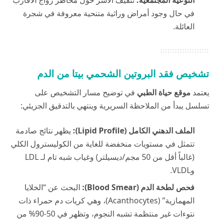
التوعية المجتمعية:
تثقيف الأسر حول مخاطر زواج الأقارب
في حال وجود أمراض وراثية متنحية معروفة في شجرة
العائلة.
تشخيص فقد البروتين الشحمي بيتا من الدم
يعتمد
موقع حياة الطبي
في توضيح مسار التشخيص على
تسلسل يبدأ من الملاحظة السريرية وينتهي بالتدقيق الجزيئي:
الملف الدهني الكامل (Lipid Profile):
يظهر نتائج صادمة
تتمثل في مستويات منخفضة للغاية من الكوليسترول الكلي
(غالباً أقل من 50 مجم/ديسيلتر) وغياب شبه تام لـ LDL
وVLDL.
فحص لطخة الدم (Blood Smear):
البحث عن “الخلايا
المهمازية” (Acanthocytes)، وهي كريات دم حمراء ذات
نتوءات غير منتظمة تشبه النجوم، وتظهر في 50-90% من