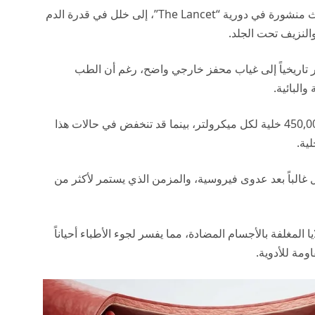
، وفقاً لأبحاث منشورة في دورية “The Lancet”، إلى خلل في قدرة الدم
النزيف تحت الجلد.
تاريخياً إلى غياب محفز خارجي واضح، رغم أن الطب
والبائية.
تتراوح المستويات الطبيعية للصفيحات بين 150,000 إلى 450,000 خلية لكل ميكرولتر، بينما قد تنخفض في حالات هذا
 غالباً بعد عدوى فيروسية، والمزمن الذي يستمر لأكثر من
المغلفة بالأجسام المضادة، مما يفسر لجوء الأطباء أحياناً
مة للأدوية.