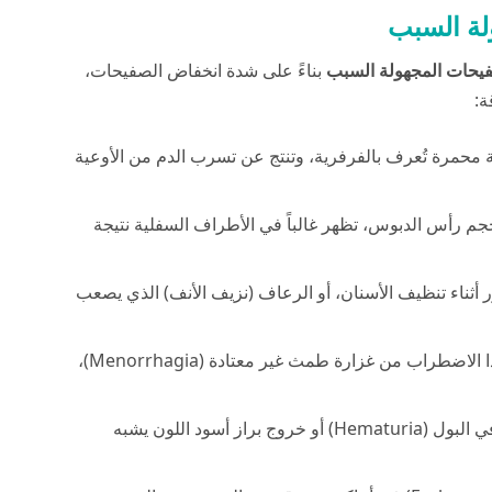
لة السبب
فيحات المجهولة السبب
بناءً على شدة انخفاض الصفيحات،
ة:
محمرة تُعرف بالفرفرية، وتنتج عن تسرب الدم من الأوعية
م رأس الدبوس، تظهر غالباً في الأطراف السفلية نتيجة
 أثناء تنظيف الأسنان، أو الرعاف (نزيف الأنف) الذي يصعب
تعاني النساء المصابات بهذا الاضطراب من غزارة طمث غير معتادة (Menorrhagia)،
قد يلاحظ المريض وجود دم في البول (Hematuria) أو خروج براز أسود اللون يشبه