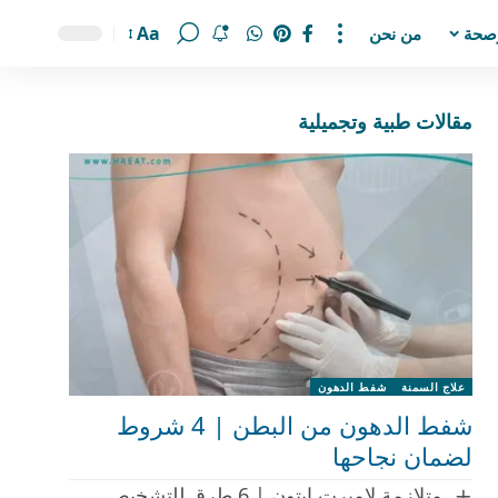
Aa
صحة
من نحن
مقالات طبية وتجميلية
علاج السمنة
شفط الدهون
شفط الدهون من البطن | 4 شروط
لضمان نجاحها
متلازمة لامبرت إيتون | 6 طرق للتشخيص