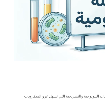
 البيولوجية والتشريحية التي تسهل غزو الميكروبات