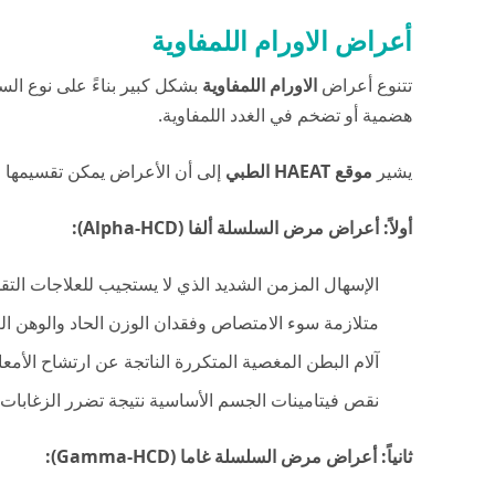
أعراض الاورام اللمفاوية
تتنوع أعراض
الاورام اللمفاوية
بشكل كبير بناءً على نوع ال
هضمية أو تضخم في الغدد اللمفاوية.
يشير
موقع HAEAT الطبي
إلى أن الأعراض يمكن تقسيمها ح
أولاً: أعراض مرض السلسلة ألفا (Alpha-HCD):
الإسهال المزمن الشديد الذي لا يستجيب للعلاجات التقل
متلازمة سوء الامتصاص وفقدان الوزن الحاد والوهن الع
آلام البطن المغصية المتكررة الناتجة عن ارتشاح الأمعاء 
نقص فيتامينات الجسم الأساسية نتيجة تضرر الزغابات ا
ثانياً: أعراض مرض السلسلة غاما (Gamma-HCD):