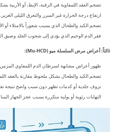
تضخم العقد اللمفاوية في الرقبة، الإبط، أو الأربية بشك
ارتفاع درجة الحرارة غير المبرر والتعرق الليلي الغزير.
تضخم الكبد والطحال الذي يسبب شعوراً بالامتلاء أو ال
فقر الدم الوخيم الذي يؤدي إلى شحوب الجلد وضيق ال
ثالثاً: أعراض مرض السلسلة ميو (Mu-HCD):
ظهور أعراض مشابهة لسرطان الدم اللمفاوي المزمن (CLL)
تضخم الكبد والطحال بشكل ملحوظ مقارنة بالعقد اللمف
نزوف جلدية أو كدمات تظهر دون سبب واضح نتيجة نق
التهابات رئوية أو بولية متكررة بسبب عجز الجهاز المنا