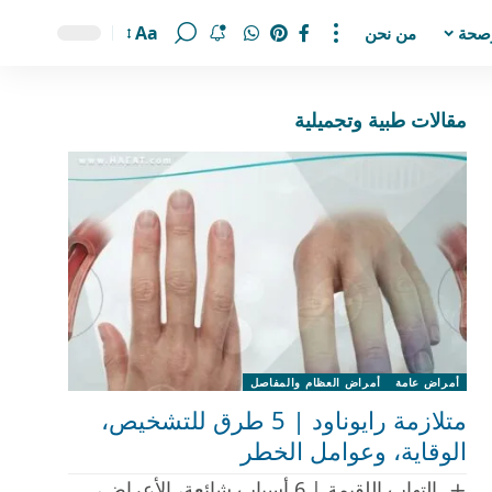
Aa
صحة
من نحن
مقالات طبية وتجميلية
أمراض عامة
أمراض العظام والمفاصل
متلازمة رايوناود | 5 طرق للتشخيص،
الوقاية، وعوامل الخطر
التهاب اللقيمة | 6 أسباب شائعة، الأعراض،