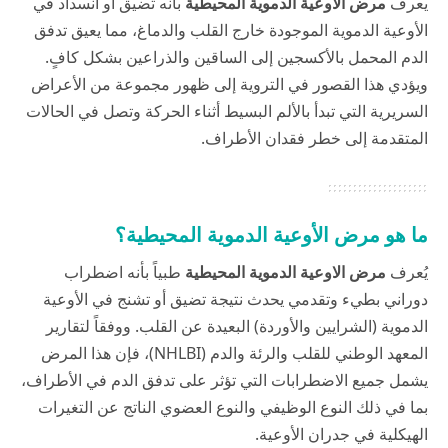
يعرف
مرض الأوعية الدموية المحيطية
بأنه تضيق أو انسداد في
الأوعية الدموية الموجودة خارج القلب والدماغ، مما يعيق تدفق
الدم المحمل بالأكسجين إلى الساقين والذراعين بشكل كافٍ.
ويؤدي هذا القصور في التروية إلى ظهور مجموعة من الأعراض
السريرية التي تبدأ بالألم البسيط أثناء الحركة وتصل في الحالات
المتقدمة إلى خطر فقدان الأطراف.
ما هو مرض الأوعية الدموية المحيطية؟
يُعرف
مرض الاوعية الدموية المحيطية
طبياً بأنه اضطراب
دوراني بطيء وتقدمي يحدث نتيجة تضيق أو تشنج في الأوعية
الدموية (الشرايين والأوردة) البعيدة عن القلب. ووفقاً لتقارير
المعهد الوطني للقلب والرئة والدم (NHLBI
)، فإن هذا المرض
يشمل جميع الاضطرابات التي تؤثر على تدفق الدم في الأطراف،
بما في ذلك النوع الوظيفي والنوع العضوي الناتج عن التغيرات
الهيكلية في جدران الأوعية.