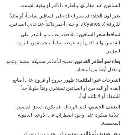
الساقين عند مقارنتها بالطرف الآخر أو ببقية الجسم.
تغير لون الجلد:
قد يبدو الجلد على الساقين شاحباً، أو مائلاً
للزرقة (Cyanosis)، أو حتى أحمر داكناً عند تدلي الساقين.
تساقط شعر الساقين:
ملاحظة بطء نمو الشعر على
القدمين والساقين أو سقوطه تماماً نتيجة نقص التروية
المزمن.
بطء نمو أظافر القدمين:
تصبح الأظافر سميكة، هشة، وتنمو
بمعدل أبطأ من المعتاد.
التقرحات غير الملتئمة:
ظهور جروح أو قروح على أصابع
القدم أو القدمين أو الساقين تستغرق وقتاً طويلاً جداً
للشفاء أو لا تلتئم أبداً.
الضعف الجنسي:
لدى الرجال، قد يكون العجز الجنسي
علامة مبكرة على وجود اضطراب في الأوعية الدموية
المحيطية.
نبض ضعيف أو غائب:
صعوبة في تحسس النبض في