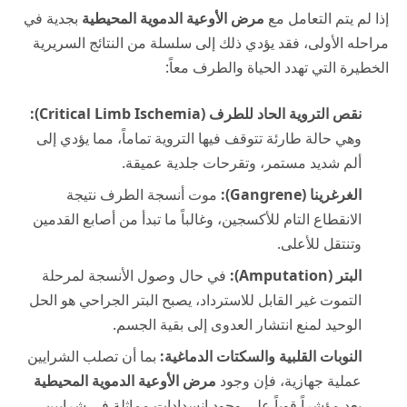
إذا لم يتم التعامل مع
مرض الأوعية الدموية المحيطية
بجدية في
مراحله الأولى، فقد يؤدي ذلك إلى سلسلة من النتائج السريرية
الخطيرة التي تهدد الحياة والطرف معاً:
نقص التروية الحاد للطرف (Critical Limb Ischemia):
وهي حالة طارئة تتوقف فيها التروية تماماً، مما يؤدي إلى
ألم شديد مستمر، وتقرحات جلدية عميقة.
الغرغرينا (Gangrene):
موت أنسجة الطرف نتيجة
الانقطاع التام للأكسجين، وغالباً ما تبدأ من أصابع القدمين
وتنتقل للأعلى.
البتر (Amputation):
في حال وصول الأنسجة لمرحلة
التموت غير القابل للاسترداد، يصبح البتر الجراحي هو الحل
الوحيد لمنع انتشار العدوى إلى بقية الجسم.
النوبات القلبية والسكتات الدماغية:
بما أن تصلب الشرايين
عملية جهازية، فإن وجود
مرض الأوعية الدموية المحيطية
يعد مؤشراً قوياً على وجود انسدادات مماثلة في شرايين