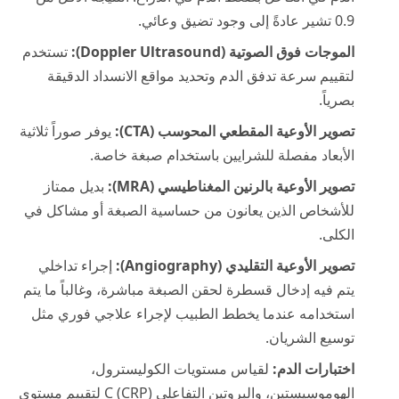
0.9 تشير عادةً إلى وجود تضيق وعائي.
الموجات فوق الصوتية (Doppler Ultrasound):
تستخدم
لتقييم سرعة تدفق الدم وتحديد مواقع الانسداد الدقيقة
بصرياً.
تصوير الأوعية المقطعي المحوسب (CTA):
يوفر صوراً ثلاثية
الأبعاد مفصلة للشرايين باستخدام صبغة خاصة.
تصوير الأوعية بالرنين المغناطيسي (MRA):
بديل ممتاز
للأشخاص الذين يعانون من حساسية الصبغة أو مشاكل في
الكلى.
تصوير الأوعية التقليدي (Angiography):
إجراء تداخلي
يتم فيه إدخال قسطرة لحقن الصبغة مباشرة، وغالباً ما يتم
استخدامه عندما يخطط الطبيب لإجراء علاجي فوري مثل
توسيع الشريان.
اختبارات الدم:
لقياس مستويات الكوليسترول،
الهوموسيستين، والبروتين التفاعلي C (CRP) لتقييم مستوى