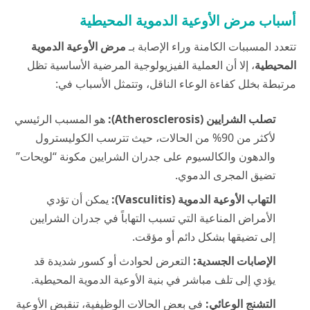
أسباب مرض الأوعية الدموية المحيطية
تتعدد المسببات الكامنة وراء الإصابة بـ
مرض الأوعية الدموية
المحيطية
، إلا أن العملية الفيزيولوجية المرضية الأساسية تظل
مرتبطة بخلل كفاءة الوعاء الناقل، وتتمثل الأسباب في:
تصلب الشرايين (Atherosclerosis):
هو المسبب الرئيسي
لأكثر من 90% من الحالات، حيث تترسب الكوليسترول
والدهون والكالسيوم على جدران الشرايين مكونة “لويحات”
تضيق المجرى الدموي.
التهاب الأوعية الدموية (Vasculitis):
يمكن أن تؤدي
الأمراض المناعية التي تسبب التهاباً في جدران الشرايين
إلى تضيقها بشكل دائم أو مؤقت.
الإصابات الجسدية:
التعرض لحوادث أو كسور شديدة قد
يؤدي إلى تلف مباشر في بنية الأوعية الدموية المحيطية.
التشنج الوعائي:
في بعض الحالات الوظيفية، تنقبض الأوعية