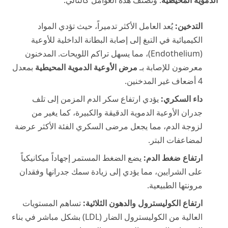
التدخين:
يُعد العامل الأكثر تدميراً، حيث تؤدي المواد
الكيميائية في التبغ إلى إصابة البطانة الداخلية للأوعية
(Endothelium)، مما يسهل تراكم اللويحات. المدخنون
معرضون للإصابة بـ
مرض الأوعية الدموية المحيطية
بمعدل
4 أضعاف غير المدخنين.
داء السكري:
يؤدي ارتفاع سكر الدم المزمن إلى تلف
جدران الأوعية الدموية الدقيقة والكبيرة، كما يغير من
لزوجة الدم، مما يجعل مرضى السكري الفئة الأكثر عرضة
لمضاعفات البتر.
ارتفاع ضغط الدم:
يضع الضغط المستمر إجهاداً ميكانيكياً
على الشرايين، مما يؤدي إلى زيادة سمك جدرانها وفقدان
مرونتها الطبيعية.
ارتفاع الكوليسترول والدهون الثلاثية:
تساهم المستويات
العالية من الكوليسترول الضار (LDL) بشكل مباشر في بناء