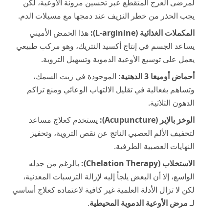
لمرضى العرج المتقطع عبر تحسين مرونة الأوعية، لكن
يجب الحذر من خطر النزيف عند دمجها مع مسيلات الدم.
المكملات الغذائية (L-arginine):
هذا الحمض الأميني
يساعد الجسم في إنتاج أكسيد النتريك، وهو مركب طبيعي
يعمل على توسيع الأوعية الدموية وتسهيل التروية.
أحماض أوميغا 3 الدهنية:
الموجودة في زيت السمك،
وتساهم بفعالية في تقليل الالتهاب الوعائي ومنع تراكم
الدهون الثلاثية.
الوخز بالإبر (Acupuncture):
يستخدم كعلاج مساعد
لتخفيف الألم العصبي الناتج عن نقص التروية، وتحفيز
النهايات العصبية الطرفية.
الاستخلاب (Chelation Therapy):
بالرغم من جدله
الواسع، إلا أن البعض يلجأ إليه لإزالة الترسبات المعدنية،
لكن لا تزال الأدلة العلمية غير كافية لاعتماده كعلاج أساسي
لـ
مرض الأوعية الدموية المحيطية
.