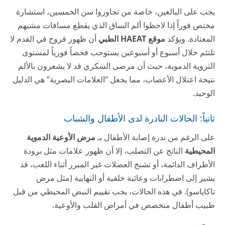
يجب على البالغين، خاصة من تجاوزوا سن الخمسين، استشارة
مختص فوراً إذا لاحظوا ألم الساق الذي يقطع مسافات مشيهم
المعتادة. ويؤكد
موقع HAEAT الطبي
أن ظهور قروح في القدم لا
تلتئم خلال أسبوع أو أسبوعين يستوجب فحصاً فورياً لمستوى
التروية الدموية، حيث أن مرضى السكري قد لا يشعرون بالألم
نتيجة اعتلال الأعصاب، مما يجعل “العلامات البصرية” هي الدليل
الوحيد.
ثانياً: الحالات النادرة لدى الأطفال والشباب
على الرغم من ندرة إصابة الأطفال بـ
مرض الأوعية الدموية
المحيطية
الناتج عن التصلب، إلا أن ظهور علامات مثل برودة
الأطراف الدائمة، أو تشنج العضلات غير المبرر أثناء اللعب، قد
يشير إلى اضطرابات وعائية خلقية أو التهابية (مثل مرض
تاكاياسو). في هذه الحالات، يجب تقييم النبض المحيطي من قبل
طبيب أطفال متخصص في أمراض القلب والأوعية.