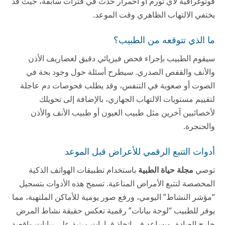
فوتوغرافية لأي تورم أو احمرار حدث في فترات سابقة، حيث قد
يختفي الالتهاب الظاهري وقت الموعد.
ما الذي تتوقعه من الطبيب؟
سيقوم الطبيب بإجراء فحص فيزيائي دقيق لغضاريف الأذن
والأنف والقفص الصدري. سيطرح أسئلة حول وجود بحة في
الصوت أو صعوبة في التنفس، وقد يطلب فحوصات دم عاجلة
لتقييم مستويات الالتهاب الجهازي، بالإضافة إلى تحويلك
لأخصائيين آخرين مثل طبيب العيون أو طبيب الأنف والأذن
والحنجرة.
أدوات التتبع الرقمي للأعراض قبل الموعد
توصي
مجلة حياة الطبية
باستخدام تطبيقات الهواتف الذكية
المخصصة لتتبع الأمراض المناعية. تسمح هذه الأدوات بتسجيل
“مؤشر النشاط” اليومي، ورفع صور يومية للأماكن الملتهبة، مما
يوفر للطبيب “لوحة بيانات” رقمية تعكس حقيقة نشاط المرض
خارج العيادة، ويساعد في اتخاذ قرارات مبنية على بيانات واقعية