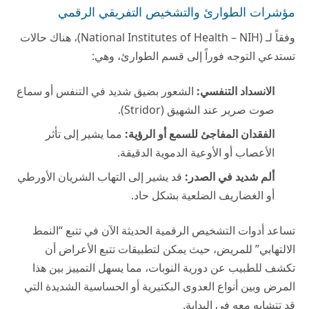
مؤشرات الطوارئ والتشخيص التفريقي الرقمي
وفقاً لـ (
National Institutes of Health – NIH
)، هناك حالات
تستدعي التوجه فوراً إلى قسم الطوارئ، وهي:
الانسداد التنفسي:
الشعور بضيق شديد في التنفس أو سماع
صوت صرير عند الشهيق (Stridor).
الفقدان المفاجئ للسمع أو الرؤية:
مما يشير إلى تأثر
الأعصاب أو الأوعية الدموية الدقيقة.
ألم شديد في الصدر:
قد يشير إلى التهاب الشريان الأورطي
أو الغضاريف الضلعية بشكل حاد.
تساعد أدوات التشخيص الرقمية الحديثة الآن في تتبع “النمط
الالتهابي” للمريض، حيث يمكن لتطبيقات تتبع الأعراض أن
تكشف للطبيب عن دورية النوبات، مما يسهل التمييز بين هذا
المرض وبين أنواع العدوى البكتيرية أو الحساسية الشديدة التي
قد تتشابه معه في البداية.