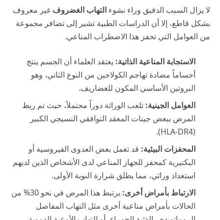
لا يزال السبب الدقيق وراء نشوء
التهاب الغضروف
غير معروف
بشكل قاطع، إلا أن الدراسات الطبية تشير إلى تضافر مجموعة
من العوامل التي تحفز هذا الاضطراب المناعي.
الاستجابة المناعية الذاتية:
يعتقد العلماء أن الجسم ينتج
أجساماً مضادة تهاجم الكولاجين من النوع الثاني، وهو
البروتين الأساسي المكون للغضاريف.
العوامل الجينية:
تلعب الوراثة دوراً محتملاً، حيث تم ربط
المرض ببعض جينات المعقد التوافقي النسيجي الكبير
(HLA-DR4).
المحفزات البيئية:
قد تعمل بعض العدوى الفيروسية أو
البكتيرية كمحفز للجهاز المناعي لدى الأشخاص الذين لديهم
استعداد وراثي، مما يطلق شرارة النوبة الأولى.
الارتباط بأمراض أخرى:
يرتبط هذا المرض في نحو 30% من
الحالات بأمراض مناعية أخرى مثل التهاب المفاصل
الروماتويدي، الذئبة الحمراء، أو التهاب الأوعية الدموية.