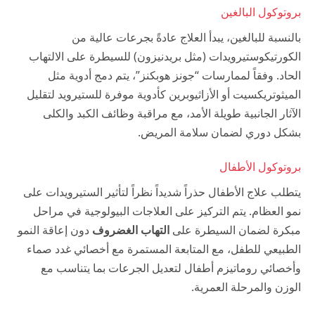
بروتوكول البالغين
بالنسبة للبالغين، يبدأ العلاج عادةً بجرعات عالية من
الكورتيكوستيرويدات (مثل بريدنيزون) للسيطرة على الالتهاب
الحاد. وفقاً لممارسات “جونز هوبكنز”، يتم دمج أدوية مثل
الميثوتريكسيت أو الأزاثيوبرين كأدوية موفرة للستيرويد لتقليل
الآثار الجانبية طويلة الأمد، مع مراقبة وظائف الكبد والكلى
بشكل دوري لضمان سلامة المريض.
بروتوكول الأطفال
يتطلب علاج الأطفال حذراً شديداً نظراً لتأثير الستيرويدات على
نمو العظام. يتم التركيز على العلاجات البيولوجية في مراحل
مبكرة لضمان السيطرة على
التهاب الغضروف
دون إعاقة النمو
الطبيعي للطفل، مع المتابعة المستمرة مع أخصائي غدد صماء
وأخصائي روماتيزم أطفال لتعديل الجرعات بما يتناسب مع
الوزن والمرحلة العمرية.