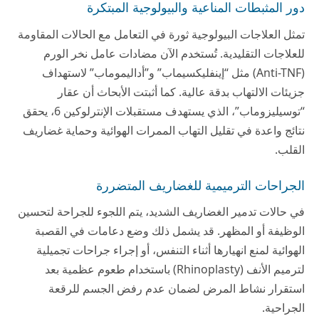
دور المثبطات المناعية والبيولوجية المبتكرة
تمثل العلاجات البيولوجية ثورة في التعامل مع الحالات المقاومة
للعلاجات التقليدية. تُستخدم الآن مضادات عامل نخر الورم
(Anti-TNF) مثل “إينفليكسيماب” و”أداليموماب” لاستهداف
جزيئات الالتهاب بدقة عالية. كما أثبتت الأبحاث أن عقار
“توسيليزوماب”، الذي يستهدف مستقبلات الإنترلوكين 6، يحقق
نتائج واعدة في تقليل التهاب الممرات الهوائية وحماية غضاريف
القلب.
الجراحات الترميمية للغضاريف المتضررة
في حالات تدمير الغضاريف الشديد، يتم اللجوء للجراحة لتحسين
الوظيفة أو المظهر. قد يشمل ذلك وضع دعامات في القصبة
الهوائية لمنع انهيارها أثناء التنفس، أو إجراء جراحات تجميلية
لترميم الأنف (Rhinoplasty) باستخدام طعوم عظمية بعد
استقرار نشاط المرض لضمان عدم رفض الجسم للرقعة
الجراحية.