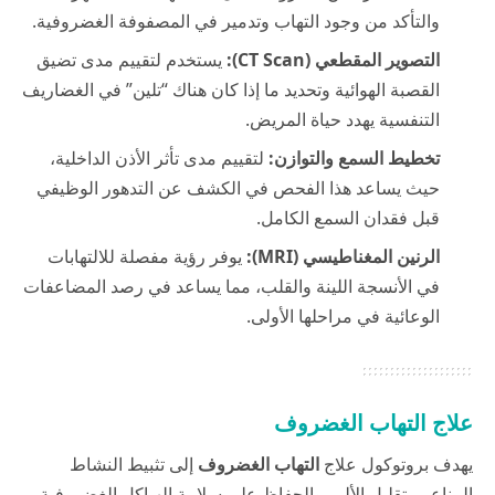
والتأكد من وجود التهاب وتدمير في المصفوفة الغضروفية.
التصوير المقطعي (CT Scan):
يستخدم لتقييم مدى تضيق
القصبة الهوائية وتحديد ما إذا كان هناك “تلين” في الغضاريف
التنفسية يهدد حياة المريض.
تخطيط السمع والتوازن:
لتقييم مدى تأثر الأذن الداخلية،
حيث يساعد هذا الفحص في الكشف عن التدهور الوظيفي
قبل فقدان السمع الكامل.
الرنين المغناطيسي (MRI):
يوفر رؤية مفصلة للالتهابات
في الأنسجة اللينة والقلب، مما يساعد في رصد المضاعفات
الوعائية في مراحلها الأولى.
علاج التهاب الغضروف
يهدف بروتوكول علاج
التهاب الغضروف
إلى تثبيط النشاط
المناعي، تقليل الألم، والحفاظ على سلامة الهياكل الغضروفية