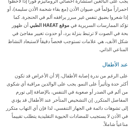
يجب على البالغين استشارة أخصائي الروماتيزم فوراً إذا لاحظوا
احمراراً مؤلماً في صيوان الأذن (مع بقاء شحمة الأذن سليمة)، أو
إذا شعروا بضيق تنفس غير مبرر يرافقه ألم في الحنجرة. كما
تؤكد الممارسات السريرية في
موقع HAEAT الطبي
أن ظهور
بحة في الصوت لا ترتبط بنزلة برد، أو حدوث تغيير مفاجئ في
شكل الأنف، هي علامات تستوجب فحصاً دقيقاً لاستبعاد النشاط
المناعي الذاتي.
عند الأطفال
على الرغم من ندرة إصابة الأطفال، إلا أن الأعراض قد تكون
أكثر حدة وتأثيراً على النمو. يجب على الوالدين مراقبة أي شكوى
من ألم في الصدر أو صعوبة في التنفس، بالإضافة إلى تورم
المفاصل المتكرر. إن التشخيص المتأخر عند الأطفال قد يؤدي
إلى تشوهات دائمة في الجهاز التنفسي، لذا فإن أي التهاب متكرر
في الأذن لا يستجيب للمضادات الحيوية التقليدية يتطلب تقييماً
مناعياً شاملاً.