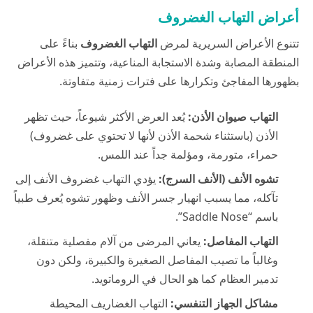
أعراض التهاب الغضروف
تتنوع الأعراض السريرية لمرض
التهاب الغضروف
بناءً على
المنطقة المصابة وشدة الاستجابة المناعية، وتتميز هذه الأعراض
بظهورها المفاجئ وتكرارها على فترات زمنية متفاوتة.
التهاب صيوان الأذن:
يُعد العرض الأكثر شيوعاً، حيث تظهر
الأذن (باستثناء شحمة الأذن لأنها لا تحتوي على غضروف)
حمراء، متورمة، ومؤلمة جداً عند اللمس.
تشوه الأنف (الأنف السرج):
يؤدي التهاب غضروف الأنف إلى
تآكله، مما يسبب انهيار جسر الأنف وظهور تشوه يُعرف طبياً
باسم “Saddle Nose”.
التهاب المفاصل:
يعاني المرضى من آلام مفصلية متنقلة،
وغالباً ما تصيب المفاصل الصغيرة والكبيرة، ولكن دون
تدمير العظام كما هو الحال في الروماتويد.
مشاكل الجهاز التنفسي:
التهاب الغضاريف المحيطة