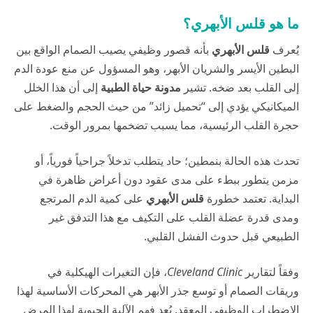
ما هو قلس الأبهري؟
يُعرف
قلس الأبهري
بأنه قصور وظيفي يصيب الصمام الواقع بين
البطين الأيسر والشريان الأبهر، وهو المسؤول عن منع عودة الدم
إلى القلب بعد ضخه. تشير
مدونة حياة الطبية
إلى أن هذا الخلل
الميكانيكي يؤدي إلى “تحميل زائد” من حيث الحجم والضغط على
حجرة القلب الرئيسية، مما يسبب تضخمها بمرور الوقت.
تحدث هذه الحالة بنمطين؛ حاد يتطلب تدخلاً جراحياً فورياً، أو
مزمن يتطور ببطء على مدى عقود دون أعراض ظاهرة في
البداية. تعتمد خطورة
قلس الأبهري
على كمية الدم المرتجع
ومدى قدرة عضلة القلب على التكيف مع هذا التدفق غير
الطبيعي قبل حدوث الفشل القلبي.
وفقاً لتقارير
Cleveland Clinic
، فإن التغيرات الهيكلية في
وريقات الصمام أو توسع جذر الأبهر هي المحركات الأساسية لهذا
الاضطراب الوظيفي المعقد. يُعد فهم الآلية الحيوية لهذا المرض