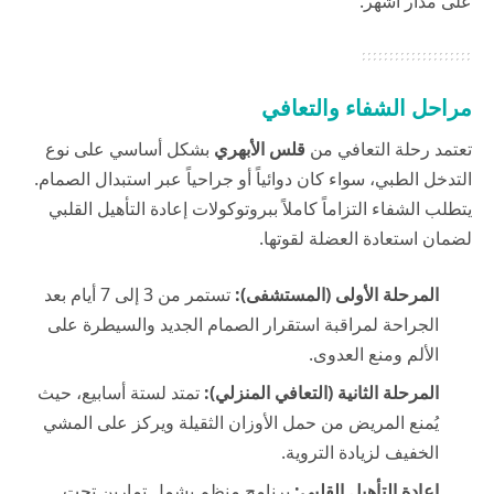
على مدار أشهر.
مراحل الشفاء والتعافي
تعتمد رحلة التعافي من
قلس الأبهري
بشكل أساسي على نوع
التدخل الطبي، سواء كان دوائياً أو جراحياً عبر استبدال الصمام.
يتطلب الشفاء التزاماً كاملاً ببروتوكولات إعادة التأهيل القلبي
لضمان استعادة العضلة لقوتها.
المرحلة الأولى (المستشفى):
تستمر من 3 إلى 7 أيام بعد
الجراحة لمراقبة استقرار الصمام الجديد والسيطرة على
الألم ومنع العدوى.
المرحلة الثانية (التعافي المنزلي):
تمتد لستة أسابيع، حيث
يُمنع المريض من حمل الأوزان الثقيلة ويركز على المشي
الخفيف لزيادة التروية.
إعادة التأهيل القلبي:
برنامج منظم يشمل تمارين تحت