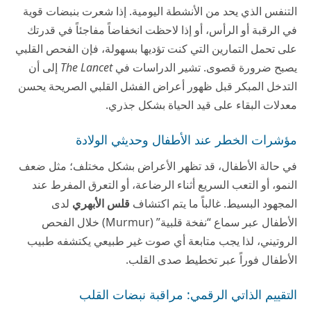
التنفس الذي يحد من الأنشطة اليومية. إذا شعرت بنبضات قوية
في الرقبة أو الرأس، أو إذا لاحظت انخفاضاً مفاجئاً في قدرتك
على تحمل التمارين التي كنت تؤديها بسهولة، فإن الفحص القلبي
يصبح ضرورة قصوى. تشير الدراسات في
The Lancet
إلى أن
التدخل المبكر قبل ظهور أعراض الفشل القلبي الصريحة يحسن
معدلات البقاء على قيد الحياة بشكل جذري.
مؤشرات الخطر عند الأطفال وحديثي الولادة
في حالة الأطفال، قد تظهر الأعراض بشكل مختلف؛ مثل ضعف
النمو، أو التعب السريع أثناء الرضاعة، أو التعرق المفرط عند
المجهود البسيط. غالباً ما يتم اكتشاف
قلس الأبهري
لدى
الأطفال عبر سماع “نفخة قلبية” (Murmur) خلال الفحص
الروتيني، لذا يجب متابعة أي صوت غير طبيعي يكتشفه طبيب
الأطفال فوراً عبر تخطيط صدى القلب.
التقييم الذاتي الرقمي: مراقبة نبضات القلب