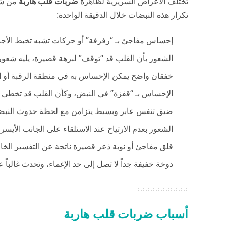
تختلف الأعراض السريرية لظاهرة
ضربات قلب هاربة
من شخ
تكرار هذه النبضات خلال الدقيقة الواحدة:
إحساس مفاجئ بـ “رفرفة” أو حركات تشبه تخبط الأج
الشعور بأن القلب قد “توقف” لبرهة قصيرة، يليه شع
خفقان واضح يمكن الإحساس به في منطقة الرقبة أو الح
الإحساس بـ “قفزة” في النبض، وكأن القلب قد تخطى د
ضيق تنفس عابر وبسيط يتزامن مع لحظة حدوث النبضة
الشعور بعدم الارتياح عند الاستلقاء على الجانب الأيس
قلق مفاجئ أو نوبة ذعر قصيرة ناتجة عن التفسير الخا
دوخة خفيفة جداً لا تصل إلى حد الإغماء، وتحدث غالباً ع
أسباب ضربات قلب هاربة