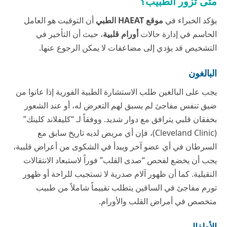
متى تزور الطبيب؟
يؤكد الخبراء في
موقع HAEAT الطبي
أن التوقيت هو العامل
الحاسم في إدارة حالات
أورام قلبية
، حيث أن التأخير في
التشخيص قد يؤدي إلى مضاعفات لا يمكن الرجوع عنها.
البالغون
يجب على البالغين طلب الاستشارة الطبية الفورية إذا عانوا من
ضيق تنفس مفاجئ لم يسبق لهم التعرض له، أو عند الشعور
بخفقان قلبي يترافق مع دوار شديد. ووفقاً لـ “كليفلاند كلينك”
(
Cleveland Clinic
)، فإن أي مريض لديه تاريخ سابق مع
السرطان في أي عضو آخر ويبدأ في الشكوى من أعراض قلبية،
يجب أن يخضع لفحص “صدى القلب” فوراً لاستبعاد الانتقالات
النقيلية. كما أن ظهور آلام صدرية لا تستجيب للراحة أو ظهور
تورم مفاجئ في الساقين يتطلب تقييماً شاملاً من طبيب
متخصص في أمراض القلب والأورام.
الأطفال