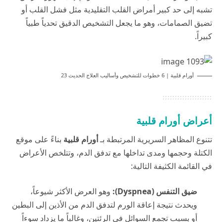
تشبه إلى حد كبير أمراض القلب التقليدية مثل فشل القلب أو
تضيق الصمامات، وهو ما يجعل التشخيص الدقيق تحدياً طبياً
كبيراً.
أورام قلبية | 6 خطوات للتشخيص وأساليب العلاج الحديث 23
أعراض أورام قلبية
تتنوع المظاهر السريرية المرتبطة بـ
أورام قلبية
بناءً على موقع
الكتلة وحجمها ومدى تداخلها مع تدفق الدم، وتتلخص الأعراض
في القائمة الكثيفة التالية:
ضيق التنفس (Dyspnea):
وهو العرض الأكثر شيوعاً،
ويحدث نتيجة إعاقة الورم لتدفق الدم من الأذين إلى البطين
أو بسبب تجمع السوائل في الرئتين، وغالباً ما يزداد سوءاً