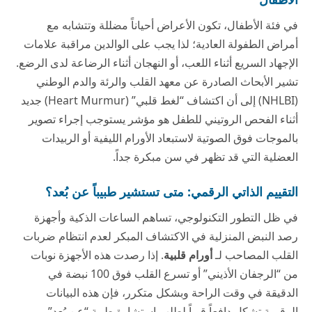
في فئة الأطفال، تكون الأعراض أحياناً مضللة وتتشابه مع
أمراض الطفولة العادية؛ لذا يجب على الوالدين مراقبة علامات
الإجهاد السريع أثناء اللعب، أو النهجان أثناء الرضاعة لدى الرضع.
تشير الأبحاث الصادرة عن معهد القلب والرئة والدم الوطني
(NHLBI) إلى أن اكتشاف “لغط قلبي” (Heart Murmur) جديد
أثناء الفحص الروتيني للطفل هو مؤشر يستوجب إجراء تصوير
بالموجات فوق الصوتية لاستبعاد الأورام الليفية أو الربيدات
العضلية التي قد تظهر في سن مبكرة جداً.
التقييم الذاتي الرقمي: متى تستشير طبيباً عن بُعد؟
في ظل التطور التكنولوجي، تساهم الساعات الذكية وأجهزة
رصد النبض المنزلية في الاكتشاف المبكر لعدم انتظام ضربات
القلب المصاحب لـ
أورام قلبية
. إذا رصدت هذه الأجهزة نوبات
من “الرجفان الأذيني” أو تسرع القلب فوق 100 نبضة في
الدقيقة في وقت الراحة وبشكل متكرر، فإن هذه البيانات
الرقمية تشكل دافعاً قوياً لطلب استشارة طبية “عن بُعد”