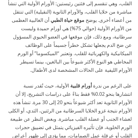
القلب، وهي تنقسم إلى فئتين رئيستين: الأورام الأولية التي تنشأ
مباشرة من خلايا القلب، والأورام الثانوية (النقيلية) التي تنتقل
من أعضاء أخرى. يوضح
موقع حياة الطبي
أن الغالبية العظمى
من الأورام الأولية (حوالي 75%) هي أورام حميدة وليست
سرطانية، ومع ذلك، فإن موقعها في العضو الحيوي المسؤول
عن ضخ الدم يجعلها تشكل خطراً جسيماً على الوظائف
الميكانيكية والكهربائية للقلب. وتعتبر “الميكسوما” أو الورم
المخاطي هو النوع الأكثر شيوعاً بين البالغين، بينما تسيطر
الأورام الليفية على الحالات المشخصة لدى الأطفال.
على الرغم من ندرة
أورام قلبية
الأولية، حيث تُقدر نسبة
انتشارها بنحو 0.02% فقط بناءً على دراسات التشريح، إلا أن
الأورام الثانوية تعد أكثر شيوعاً بنحو 20 إلى 30 مرة. تنشأ هذه
الأورام نتيجة غزو الخلايا السرطانية من الرئتين، الثدي، أو الكلى
لغشاء الجنب أو عضلة القلب مباشرة. وبغض النظر عن طبيعة
الورم الخلوية، فإن تأثيره الفيزيائي يتمثل في تضييق حجرات
القلب أو عرقلة عمل الصمامات، مما يؤدي إلى ظهور أعراض