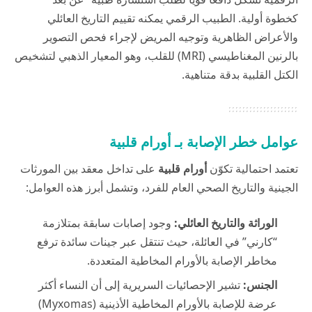
كخطوة أولية. الطبيب الرقمي يمكنه تقييم التاريخ العائلي
والأعراض الظاهرية وتوجيه المريض لإجراء فحص التصوير
بالرنين المغناطيسي (MRI) للقلب، وهو المعيار الذهبي لتشخيص
الكتل القلبية بدقة متناهية.
عوامل خطر الإصابة بـ أورام قلبية
تعتمد احتمالية تكوّن
أورام قلبية
على تداخل معقد بين المورثات
الجينية والتاريخ الصحي العام للفرد، وتشمل أبرز هذه العوامل:
الوراثة والتاريخ العائلي:
وجود إصابات سابقة بمتلازمة
“كارني” في العائلة، حيث تنتقل عبر جينات سائدة ترفع
مخاطر الإصابة بالأورام المخاطية المتعددة.
الجنس:
تشير الإحصائيات السريرية إلى أن النساء أكثر
عرضة للإصابة بالأورام المخاطية الأذينية (Myxomas)