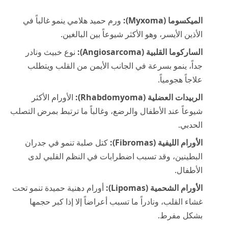
الميكسوما (Myxoma):
ورم حميد هلامي ينمو غالباً في
الأذين الأيسر، وهو الأكثر شيوعاً بين البالغين.
الساركوما القلبية (Angiosarcoma):
نوع خبيث ونادر
جداً، ينمو بسرعة في الجانب الأيمن من القلب ويتطلب
علاجاً هجومياً.
الربيدات العضلية (Rhabdomyoma):
الأورام الأكثر
شيوعاً عند الأطفال والرضع، وغالباً ما ترتبط بمرض التصلب
الحدبي.
الأورام الليفية (Fibromas):
كتل صلبة تنمو في جدران
البطينين، وقد تسبب اضطرابات في النظم القلبي لدى
الأطفال.
الأورام الشحمية (Lipomas):
أورام دهنية حميدة تنمو تحت
غشاء القلب، ونادراً ما تسبب أعراضاً إلا إذا كبر حجمها
بشكل مفرط.