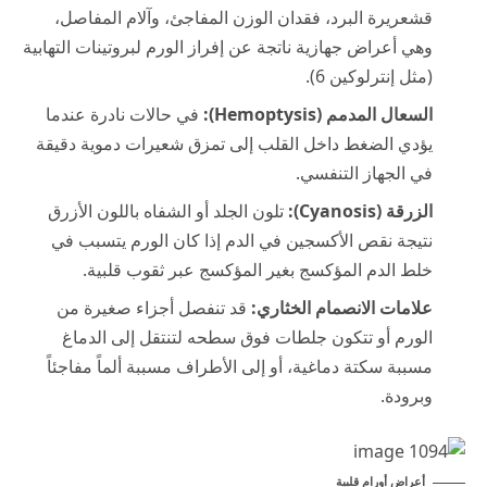
قشعريرة البرد، فقدان الوزن المفاجئ، وآلام المفاصل،
وهي أعراض جهازية ناتجة عن إفراز الورم لبروتينات التهابية
(مثل إنترلوكين 6).
السعال المدمم (Hemoptysis):
في حالات نادرة عندما
يؤدي الضغط داخل القلب إلى تمزق شعيرات دموية دقيقة
في الجهاز التنفسي.
الزرقة (Cyanosis):
تلون الجلد أو الشفاه باللون الأزرق
نتيجة نقص الأكسجين في الدم إذا كان الورم يتسبب في
خلط الدم المؤكسج بغير المؤكسج عبر ثقوب قلبية.
علامات الانصمام الخثاري:
قد تنفصل أجزاء صغيرة من
الورم أو تتكون جلطات فوق سطحه لتنتقل إلى الدماغ
مسببة سكتة دماغية، أو إلى الأطراف مسببة ألماً مفاجئاً
وبرودة.
أعراض أورام قلبية