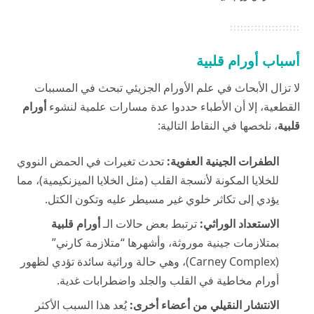
أسباب أورام قلبية
لا تزال الأبحاث في علم الأورام الجزيئي تبحث في المسببات
القطعية، إلا أن الأطباء حددوا عدة مسارات علمية لنشوء
أورام
قلبية
، نلخصها في النقاط التالية:
الطفرات الجينية العفوية:
تحدث تغيرات في الحمض النووي
للخلايا المكونة لأنسجة القلب (مثل الخلايا الميزنكيمية)، مما
يؤدي إلى تكاثر خلوي غير مسيطر عليه وتكون الكتل.
الاستعداد الوراثي:
ترتبط بعض حالات الـ
أورام قلبية
بمتلازمات جينية موروثة، وأشهرها “متلازمة كارني”
(Carney Complex)، وهي حالة وراثية سائدة تؤدي لظهور
أورام مخاطية في القلب والجلد واضطرابات غدية.
الانتشار النقيلي من أعضاء أخرى:
يُعد هذا السبب الأكثر