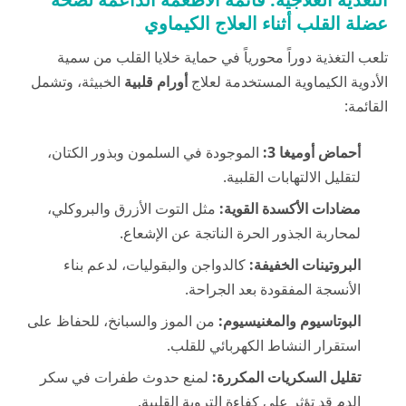
عضلة القلب أثناء العلاج الكيماوي
تلعب التغذية دوراً محورياً في حماية خلايا القلب من سمية
الأدوية الكيماوية المستخدمة لعلاج
أورام قلبية
الخبيثة، وتشمل
القائمة:
أحماض أوميغا 3:
الموجودة في السلمون وبذور الكتان،
لتقليل الالتهابات القلبية.
مضادات الأكسدة القوية:
مثل التوت الأزرق والبروكلي،
لمحاربة الجذور الحرة الناتجة عن الإشعاع.
البروتينات الخفيفة:
كالدواجن والبقوليات، لدعم بناء
الأنسجة المفقودة بعد الجراحة.
البوتاسيوم والمغنيسيوم:
من الموز والسبانخ، للحفاظ على
استقرار النشاط الكهربائي للقلب.
تقليل السكريات المكررة:
لمنع حدوث طفرات في سكر
الدم قد تؤثر على كفاءة التروية القلبية.