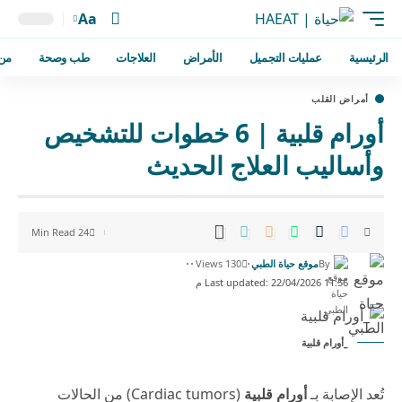
Aa
الرئيسية
عمليات التجميل
الأمراض
العلاجات
طب وصحة
من
أمراض القلب
أورام قلبية | 6 خطوات للتشخيص
وأساليب العلاج الحديث
24 Min Read
By
موقع حياة الطبي
130 Views
Last updated: 22/04/2026 11:56 م
_أورام قلبية
تُعد الإصابة بـ
أورام قلبية
(Cardiac tumors) من الحالات