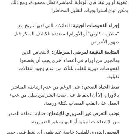
عفوية أو وراثية، فإن الوقاية المباشرة تظل محدودة، ومع ذلك
يمكن اتباع استراتيجيات لتقليل المخاطر:
إجراء الفحوصات الجينية:
للعائلات التي لديها تاريخ مع
“متلازمة كارني” أو الأورام المتعددة للكشف المبكر قبل
ظهور الأعراض.
المتابعة الدقيقة لمرضى السرطان:
الأشخاص الذين
يعالجون من أورام في أعضاء أخرى يجب أن يخضعوا
لفحوصات دورية للقلب للتأكد من عدم وجود انتقالات
نقيلية.
نمط الحياة الصحي:
على الرغم من عدم ارتباطه المباشر
بالأورام، إلا أن الحفاظ على صحة الشرايين يقلل من عبء
العمل على القلب المصاب بكتلة ورمية.
تجنب التعرض غير الضروري للإشعاع:
حماية منطقة الصدر
من الإشعاعات البيئية أو المهنية غير الضرورية.
الفحص الدوري للقلب:
خاصة عند ظهور أي لغط قلبي جديد