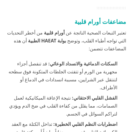
مضاعفات أورام قلبية
تعتبر التبعات الصحية الناتجة عن
أورام قلبية
من أخطر التحديات
التي تواجه أطباء القلب، وتوضح
بوابة HAEAT الطبية
أن هذه
المضاعفات تتضمن:
السكتات الدماغية والانسداد الوعائي:
قد تنفصل أجزاء
مجهرية من الورم أو تتفتت الجلطات المتكونة فوق سطحه
لتنتقل عبر الشرايين، مسببة انسدادات في الدماغ أو
الأطراف.
الفشل القلبي الاحتقاني:
نتيجة الإعاقة الميكانيكية لعمل
الصمامات، مما يقلل من كفاءة القلب في ضخ الدم ويؤدي
لتراكم السوائل في الجسم.
اضطرابات النظم القلبي الخطيرة:
تداخل الكتلة مع العقد
الكهربائية للقلب قد يسبب رجفاناً بطينياً أو سكتة قلبية