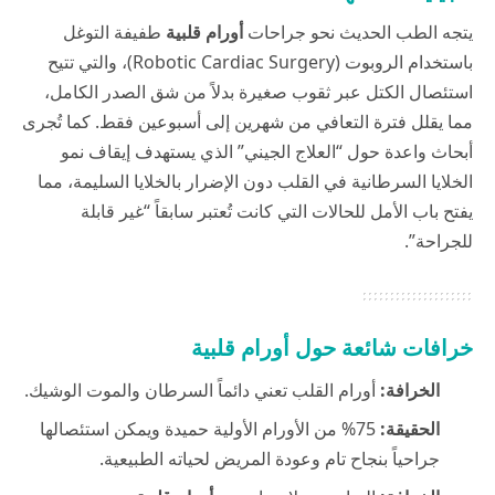
يتجه الطب الحديث نحو جراحات
أورام قلبية
طفيفة التوغل
باستخدام الروبوت (Robotic Cardiac Surgery)، والتي تتيح
استئصال الكتل عبر ثقوب صغيرة بدلاً من شق الصدر الكامل،
مما يقلل فترة التعافي من شهرين إلى أسبوعين فقط. كما تُجرى
أبحاث واعدة حول “العلاج الجيني” الذي يستهدف إيقاف نمو
الخلايا السرطانية في القلب دون الإضرار بالخلايا السليمة، مما
يفتح باب الأمل للحالات التي كانت تُعتبر سابقاً “غير قابلة
للجراحة”.
خرافات شائعة حول أورام قلبية
الخرافة:
أورام القلب تعني دائماً السرطان والموت الوشيك.
الحقيقة:
75% من الأورام الأولية حميدة ويمكن استئصالها
جراحياً بنجاح تام وعودة المريض لحياته الطبيعية.