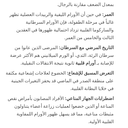
بمعدل الضعف مقارنة بالرجال.
العمر:
في حين أن الأورام الليفية والربيدات العضلية تظهر
غالباً في مرحلة الطفولة، فإن الأورام السرطانية
والساركوما القلبية تزداد احتمالية ظهورها في العقدين
الثالث والخامس من العمر.
التاريخ المرضي مع السرطان:
المرضى الذين عانوا من
سرطان الرئة، الثدي، أو الورم الميلانيني هم الأكثر عرضة
للإصابة بـ
أورام قلبية
ثانوية نتيجة الانتقالات النقيلية.
التعرض المسبق للإشعاع:
الخضوع لعلاجات إشعاعية مكثفة
على منطقة الصدر في الماضي قد يحفز التغيرات الجينية
في خلايا البطانة القلبية.
اضطرابات الجهاز المناعي:
الأفراد المصابون بأمراض نقص
المناعة أو الذين خضعوا لعمليات زراعة أعضاء يتناولون
مثبطات مناعية، مما قد يسهل ظهور الأورام اللمفاوية
القلبية الأولية.