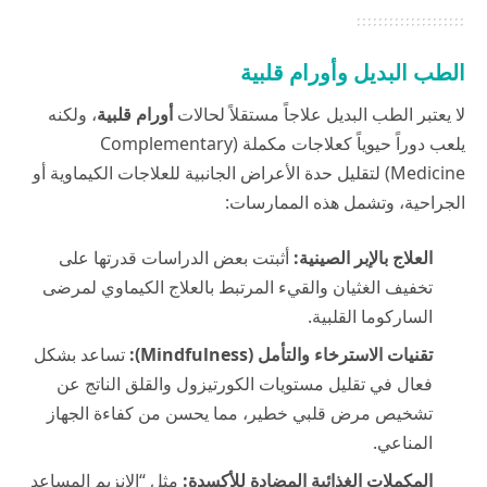
الطب البديل وأورام قلبية
لا يعتبر الطب البديل علاجاً مستقلاً لحالات
أورام قلبية
، ولكنه
يلعب دوراً حيوياً كعلاجات مكملة (Complementary
Medicine) لتقليل حدة الأعراض الجانبية للعلاجات الكيماوية أو
الجراحية، وتشمل هذه الممارسات:
العلاج بالإبر الصينية:
أثبتت بعض الدراسات قدرتها على
تخفيف الغثيان والقيء المرتبط بالعلاج الكيماوي لمرضى
الساركوما القلبية.
تقنيات الاسترخاء والتأمل (Mindfulness):
تساعد بشكل
فعال في تقليل مستويات الكورتيزول والقلق الناتج عن
تشخيص مرض قلبي خطير، مما يحسن من كفاءة الجهاز
المناعي.
المكملات الغذائية المضادة للأكسدة:
مثل “الإنزيم المساعد