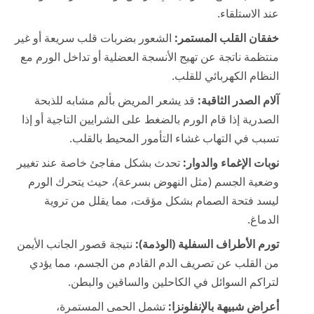
عند الاستلقاء.
خفقان القلب المستمر:
الشعور بضربات قلب سريعة أو غير
منتظمة ناتجة عن تهيج الأنسجة العضلية أو تداخل الورم مع
النظام الكهربائي للقلب.
آلام الصدر الثاقبة:
قد يشعر المريض بألم مشابه للذبحة
الصدرية إذا قام الورم بالضغط على الشرايين التاجية أو إذا
تسبب في التهاب غشاء التأمور المحيط بالقلب.
نوبات الإغماء والدوار:
تحدث بشكل مفاجئ خاصة عند تغيير
وضعية الجسم (مثل النهوض بسرعة)، حيث يتحرك الورم
ليسد فتحة الصمام بشكل مؤقت، مما يقلل من تروية
الدماغ.
تورم الأطراف السفلية (الوذمة):
نتيجة قصور الجانب الأيمن
من القلب عن تصريف الدم القادم من الجسم، مما يؤدي
لتراكم السوائل في الكاحلين والساقين والبطن.
أعراض شبيهة بالإنفلونزا:
تشمل الحمى المستمرة،