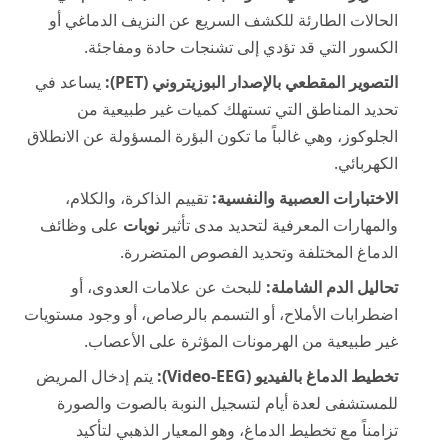
الحالات الطارئة للكشف السريع عن النزيف الدماغي أو
الكسور التي قد تؤدي إلى تشنجات حادة ومفاجئة.
التصوير المقطعي بالإصدار البوزيتروني (PET):
يساعد في
تحديد المناطق التي تستهلك كميات غير طبيعية من
الجلوكوز، وهي غالباً ما تكون البؤرة المسؤولة عن الانطلاق
الكهربائي.
الاختبارات العصبية والنفسية:
تقييم الذاكرة، والكلام،
والمهارات المعرفية لتحديد مدى تأثير
نوبات
على وظائف
الدماغ المختلفة وتحديد الفصوص المتضررة.
تحاليل الدم الشاملة:
للبحث عن علامات العدوى، أو
اضطرابات الأملاح، أو التسمم بالرصاص، أو وجود مستويات
غير طبيعية من الهرمونات المؤثرة على الأعصاب.
تخطيط الدماغ بالفيديو (Video-EEG):
يتم إدخال المريض
للمستشفى لعدة أيام لتسجيل النوبة بالصوت والصورة
تزامناً مع تخطيط الدماغ، وهو المعيار الذهبي لتأكيد