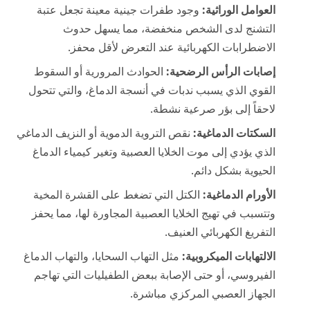
العوامل الوراثية:
وجود طفرات جينية معينة تجعل عتبة
التشنج لدى الشخص منخفضة، مما يسهل حدوث
الاضطرابات الكهربائية عند التعرض لأقل محفز.
إصابات الرأس الرضحية:
الحوادث المرورية أو السقوط
القوي الذي يسبب ندبات في أنسجة الدماغ، والتي تتحول
لاحقاً إلى بؤر صرعية نشطة.
السكتات الدماغية:
نقص التروية الدموية أو النزيف الدماغي
الذي يؤدي إلى موت الخلايا العصبية وتغير كيمياء الدماغ
الحيوية بشكل دائم.
الأورام الدماغية:
الكتل التي تضغط على القشرة المخية
وتتسبب في تهيج الخلايا العصبية المجاورة لها، مما يحفز
التفريغ الكهربائي العنيف.
الالتهابات الميكروبية:
مثل التهاب السحايا، والتهاب الدماغ
الفيروسي، أو حتى الإصابة ببعض الطفيليات التي تهاجم
الجهاز العصبي المركزي مباشرة.