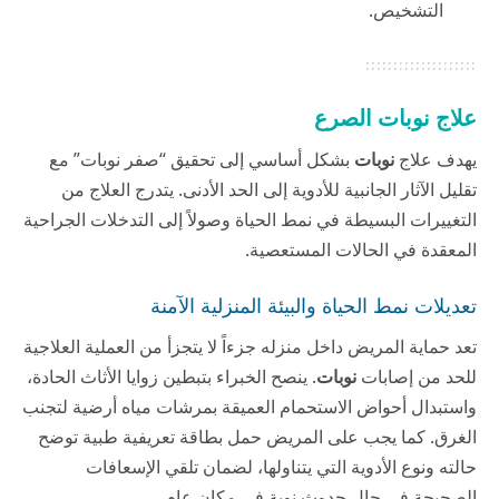
التشخيص.
علاج نوبات الصرع
يهدف علاج
نوبات
بشكل أساسي إلى تحقيق “صفر نوبات” مع
تقليل الآثار الجانبية للأدوية إلى الحد الأدنى. يتدرج العلاج من
التغييرات البسيطة في نمط الحياة وصولاً إلى التدخلات الجراحية
المعقدة في الحالات المستعصية.
تعديلات نمط الحياة والبيئة المنزلية الآمنة
تعد حماية المريض داخل منزله جزءاً لا يتجزأ من العملية العلاجية
للحد من إصابات
نوبات
. ينصح الخبراء بتبطين زوايا الأثاث الحادة،
واستبدال أحواض الاستحمام العميقة بمرشات مياه أرضية لتجنب
الغرق. كما يجب على المريض حمل بطاقة تعريفية طبية توضح
حالته ونوع الأدوية التي يتناولها، لضمان تلقي الإسعافات
الصحيحة في حال حدوث نوبة في مكان عام.