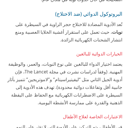
البروتوكول الدوائي (ضد الاختلاج)
تُعد الأدوية المضادة للاختلاج حجر الزاوية في السيطرة على
نوبات
، حيث تعمل على استقرار أغشية الخلايا العصبية ومنع
انتشار الشحنات الكهربائية الزائدة.
الخيارات الدوائية للبالغين
يعتمد اختيار الدواء للبالغين على نوع النوبات، والعمر، والوظيفة
المهنية. (وفقاً لدراسات نشرت في مجلة The Lancet، فإن
أدوية الجيل الثاني مثل “ليفيتيراسيتام” و”لاموتريجين” تتميز بآثار
جانبية أقل وتفاعلات دوائية محدودة). تهدف هذه الأدوية إلى
السيطرة على الاضطرابات الكهربائية مع الحفاظ على اليقظة
الذهنية والقدرة على ممارسة الأنشطة اليومية.
الاعتبارات الخاصة لعلاج الأطفال
في الأطفال، يتم التركيز على الأدوية التي لا تؤثر على النمو