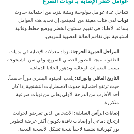
عوامل خطر الإصابة بـ نوبات الصرع
تتداخل عدة عوامل بيولوجية وبيئية لتزيد من احتمالية حدوث
نوبات
لدى فئات معينة من المجتمع. إن تحديد هذه العوامل
يساعد الأطباء في تقييم مستوى الخطر ووضع خطط وقائية
استباقية قبل تفاقم الحالة العصبية للمريض.
المراحل العمرية الحرجة:
تزداد معدلات الإصابة في بدايات
الطفولة نتيجة التطور العصبي السريع، وفي سن الشيخوخة
بسبب التغيرات الوعائية وتدهور الخلايا الدماغية.
التاريخ العائلي والوراثة:
يلعب الجينوم البشري دوراً حاسماً،
حيث ترتفع احتمالية حدوث الاضطرابات التشنجية إذا كان
أحد الأقارب من الدرجة الأولى يعاني من نوبات صرعية
متكررة.
إصابات الرأس السابقة:
الأشخاص الذين تعرضوا لحوادث
ارتجاج دماغي أو إصابات نافذة يكونون أكثر عرضة لتطوير
بؤر كهربائية نشطة لاحقاً نتيجة تشكل الأنسجة الندبية.