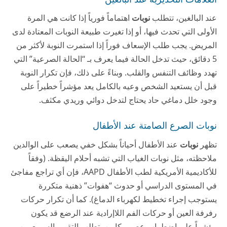
عند البالغين، تتطلب
نوبات
اهتماماً فورياً إذا كانت هي المرة
الأولى التي تحدث فيها، أو إذا تغيرت طبيعة النوبات المعتادة لدى
المريض. يجب طلب الإسعاف فوراً إذا استمرت النوبة لأكثر من
5 دقائق، حيث تدخل الحالة فيما يعرف بـ “الحالة الصرعية” التي
تهدد وظائف التنفس والقلب. وبناءً على ذلك، فإن تكرار النوبة
قبل أن يستعيد الشخص وعيه بالكامل يعد مؤشراً خطيراً على
وجود خلل دماغي حاد يحتاج لتدخل دوائي وريدي مكثف.
نوبات الصرع الصامتة عند الأطفال
تظهر
نوبات
عند الأطفال أحياناً بشكل خفي يصعب على الوالدين
ملاحظته، مثل نوبات الغياب التي تشبه أحلام اليقظة. (وفقاً
للأكاديمية الأمريكية لطب الأطفال AAPD، فإن أي تراجع مفاجئ
في المستوى الدراسي أو حدوث “هفوات” ذهنية متكررة
يستوجب إجراء تخطيط لكهرباء الدماغ). كما أن تكرار حركات
رفرفة العين أو حركات الفم اللاإرادية عند الرضع قد يكون
مؤشراً على اضطراب عصبي كامن يتطلب التقييم السريع من