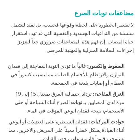
مضاعفات نوبات الصرع
لا تقتصر الخطورة على لحظة وقوعها فحسب، بل تمتد لتشمل
سلسلة من التداعيات الجسدية والنفسية التي قد تهدد استقرار
حياة المصاب. إن فهم هذه المضاعفات ضروري جداً لتعزيز
إجراءات السلامة المنزلية والمهنية للمرضى.
السقوط والكسور:
غالباً ما تؤدي النوبة المفاجئة إلى فقدان
التوازن والارتطام بالأجسام الصلبة، مما يسبب كسوراً في
العظام أو إصابات بليغة في الجمجمة.
الغرق المفاجئ:
تزداد احتمالية الغرق بمعدل 15 إلى 19
مرة لدى المصابين بـ
نوبات
الصرع أثناء السباحة أو حتى
الاستحمام، نتيجة فقدان الوعي المؤقت في الماء.
حوادث المركبات:
فقدان السيطرة على العضلات أو الوعي
أثناء القيادة يشكل خطراً مميتاً على المريض والآخرين، مما
يستوجب قيوداً قانونية على رخص القيادة.