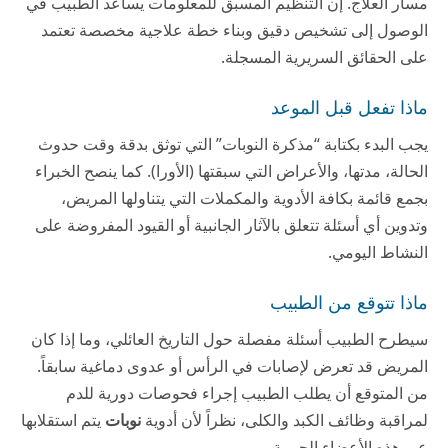
مسار العلاج. إن التنظيم المسبق للمعلومات يساعد الطبيب في
الوصول إلى تشخيص دقيق وبناء خطة علاجية مخصصة تعتمد
على الحقائق السريرية المسجلة.
ماذا تفعل قبل الموعد
يجب البدء بكتابة “مذكرة النوبات” التي توثق بدقة وقت حدوث
الحالة، مدتها، والأعراض التي سبقتها (الأورا). كما ينصح الخبراء
بجمع قائمة بكافة الأدوية والمكملات التي يتناولها المريض،
وتدوين أي أسئلة تتعلق بالآثار الجانبية أو القيود المفروضة على
النشاط اليومي.
ماذا تتوقع من الطبيب
سيطرح الطبيب أسئلة مفصلة حول التاريخ العائلي، وما إذا كان
المريض قد تعرض لإصابات في الرأس أو عدوى دماغية سابقاً.
من المتوقع أن يطلب الطبيب إجراء فحوصات دورية للدم
لمراقبة وظائف الكبد والكلى، نظراً لأن أدوية
نوبات
يتم استقلابها
عبر هذه الأعضاء الحيوية.