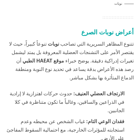
نوبات
أعراض نوبات الصرع
تتنوع المظاهر السريرية التي تصاحب
نوبات
تنوعاً كبيراً، حيث لا
يقتصر الأمر على التشنجات العضلية المعروفة بل يمتد ليشمل
تغيرات إدراكية دقيقة. يوضح خبراء
موقع HAEAT الطبي
أن
رصد هذه الأعراض بدقة يساعد في تحديد نوع النوبة ومنطقة
الدماغ المتأثرة بها بشكل مباشر.
الارتجاف العضلي العنيف:
حدوث حركات اهتزازية لا إرادية
في الذراعين والساقين، وغالباً ما تكون متناظرة في كلا
الجانبين.
فقدان الوعي التام:
غياب الشخص عن محيطه وعدم
استجابته للمؤثرات الخارجية، مع احتمالية السقوط المفاجئ
على الأرض.