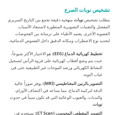
تشخيص نوبات الصرع
يتطلب تشخيص
نوبات
منهجية دقيقة تجمع بين التاريخ السريري
المفصل والتقنيات التصويرية المتطورة لاستبعاد الأسباب
العضوية الأخرى. يعتمد الأطباء على ترسانة من الفحوصات
لتحديد نوع الاضطراب ومكانه الدقيق داخل الفصوص الدماغية.
تخطيط كهربائية الدماغ (EEG):
هو الاختبار الأكثر شيوعاً،
حيث يتم وضع أقطاب كهربائية على فروة الرأس لتسجيل
النشاط الكهربائي ورصد الموجات غير الطبيعية حتى في
غياب النوبة.
التصوير بالرنين المغناطيسي (MRI):
يوفر صوراً عالية
الدقة لتركيبة الدماغ، مما يساعد في اكتشاف الأورام،
والندبات، والعيوب الوعائية التي قد تكون سبباً في حدوث
نوبات
.
التصوير المقطعي المحوسب (CT Scan):
يستخدم في