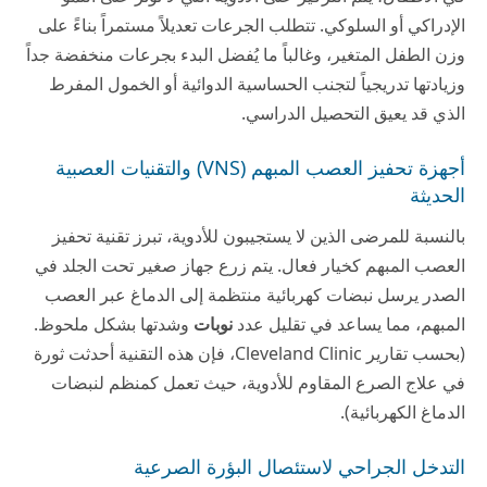
الإدراكي أو السلوكي. تتطلب الجرعات تعديلاً مستمراً بناءً على
وزن الطفل المتغير، وغالباً ما يُفضل البدء بجرعات منخفضة جداً
وزيادتها تدريجياً لتجنب الحساسية الدوائية أو الخمول المفرط
الذي قد يعيق التحصيل الدراسي.
أجهزة تحفيز العصب المبهم (VNS) والتقنيات العصبية
الحديثة
بالنسبة للمرضى الذين لا يستجيبون للأدوية، تبرز تقنية تحفيز
العصب المبهم كخيار فعال. يتم زرع جهاز صغير تحت الجلد في
الصدر يرسل نبضات كهربائية منتظمة إلى الدماغ عبر العصب
المبهم، مما يساعد في تقليل عدد
نوبات
وشدتها بشكل ملحوظ.
(بحسب تقارير Cleveland Clinic، فإن هذه التقنية أحدثت ثورة
في علاج الصرع المقاوم للأدوية، حيث تعمل كمنظم لنبضات
الدماغ الكهربائية).
التدخل الجراحي لاستئصال البؤرة الصرعية