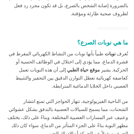
بالضرورة إصابة الشخص بالصرع، بل قد تكون مجرد رد فعل
لظروف صحية طارئة ومؤقتة.
ما هي نوبات الصرع؟
تُعرف
نوبات
طبياً بأنها نوبات من النشاط الكهربائي المفرط في
قشرة الدماغ، مما يؤدي إلى اختلال في الوظائف الحسية أو
الحركية. يشير
موقع حياة الطبي
إلى أن هذه النوبات تعمل
كعاصفة كهربائية تعطل التوازن الدقيق بين التحفيز والتثبيط
العصبي داخل الخلايا الدماغية المترابطة.
من الناحية الفيزيولوجية، تنهار الحواجز التي تمنع انتشار
الشحنات، مما يسمح للسيالات العصبية بالتدفق بشكل عشوائي
وعنيف عبر المسارات العصبية المختلفة. وبناءً على ذلك، يختلف
مظهر النوبة بناءً على الجزء المتأثر من الدماغ، سواء كان ذلك
الجزء مسؤولاً عن الحركة أو الإدراك الحسي.