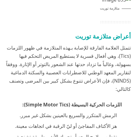
متلازمة توريت
أعراض متلازمة توريت
تتمثل العلامة الفارقة للإصابة بـهذه المتلازمة في ظهور اللزمات
(Tics)، وهي أفعال قسرية لا يستطيع المريض التحكم فيها
بسهولة، وغالباً ما تزداد حدتها عند الشعور بالتوتر أو الإثارة. ووفقاً
لتقارير
المعهد الوطني للاضطرابات العصبية والسكتة الدماغية
(NINDS)
، فإن الأعراض تتنوع بشكل كبير بين المرضى وتصنف
كالتالي:
اللزمات الحركية البسيطة (Simple Motor Tics):
الرمش المتكرر والسريع بالعينين بشكل غير مبرر.
هز الأكتاف المفاجئ أو ليّ الرقبة في اتجاهات معينة.
تقطيب ملامح الوجه أو تحريك الأنف بطريقة تشنجية.