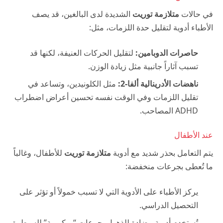
في حالات
متلازمة توريت
الشديدة لدى البالغين، قد يصف
الأطباء أدوية لتقليل حدة اللزمات، مثل:
حاصرات الدوبامين:
لتقليل الحركات العنيفة، لكنها قد
تسبب آثاراً جانبية مثل زيادة الوزن.
ناهضات الأدرينالية ألفا-2:
مثل الكلونيدين، وتساعد في
تقليل اللزمات وفي الوقت نفسه تحسين أعراض اضطراب
ADHD المصاحب.
عند الأطفال
يتم التعامل بحذر شديد مع أدوية
متلازمة توريت
للأطفال، وغالباً
ما تُعطى بجرعات منخفضة:
يركز الأطباء على الأدوية التي لا تسبب خمولاً أو تؤثر على
التحصيل الدراسي.
تُستخدم أدوية مضادة للذهول بجرعات “ميكروية” للسيطرة