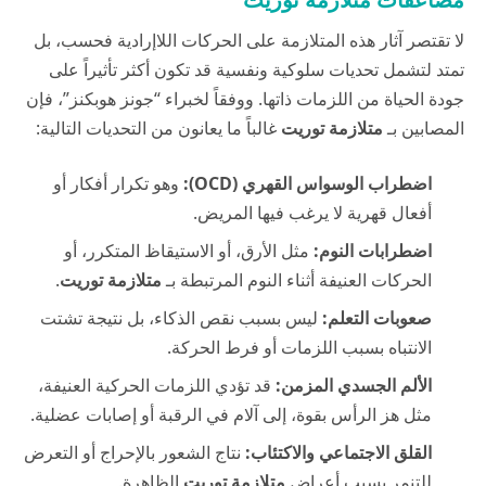
لا تقتصر آثار هذه المتلازمة على الحركات اللاإرادية فحسب، بل
تمتد لتشمل تحديات سلوكية ونفسية قد تكون أكثر تأثيراً على
جودة الحياة من اللزمات ذاتها. ووفقاً لخبراء “جونز هوبكنز”، فإن
المصابين بـ
متلازمة توريت
غالباً ما يعانون من التحديات التالية:
اضطراب الوسواس القهري (OCD):
وهو تكرار أفكار أو
أفعال قهرية لا يرغب فيها المريض.
اضطرابات النوم:
مثل الأرق، أو الاستيقاظ المتكرر، أو
الحركات العنيفة أثناء النوم المرتبطة بـ
متلازمة توريت
.
صعوبات التعلم:
ليس بسبب نقص الذكاء، بل نتيجة تشتت
الانتباه بسبب اللزمات أو فرط الحركة.
الألم الجسدي المزمن:
قد تؤدي اللزمات الحركية العنيفة،
مثل هز الرأس بقوة، إلى آلام في الرقبة أو إصابات عضلية.
القلق الاجتماعي والاكتئاب:
نتاج الشعور بالإحراج أو التعرض
للتنمر بسبب أعراض
متلازمة توريت
الظاهرة.