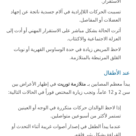
الاستقرار.
تسببت الحركات اللاإرادية في آلام جسدية ناتجة عن إجهاد
العضلات أو المفاصل.
أثرت الحالة بشكل مباشر على الاستقرار المهني أو أدت إلى
العزلة الاجتماعية والاكتئاب.
لاحظ المريض زيادة في حدة الوساوس القهرية أو نوبات
القلق المرتبطة بالمتلازمة.
عند الأطفال
يبدأ معظم المصابين بـ
متلازمة توريت
في إظهار الأعراض بين
سن 2 و 12 عاماً، وتجب زيارة المختص فوراً في الحالات التالية:
إذا لاحظ الوالدان حركات متكررة في الوجه أو العينين
تستمر لأكثر من أسبوعين متواصلين.
عندما يبدأ الطفل في إصدار أصوات غريبة أثناء التحدث أو
القراءة بشكل يثير قلقه.