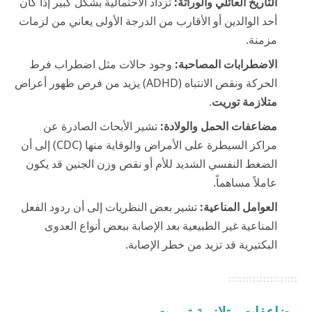
التاريخ العائلي والوراثة:
تزداد الاحتمالية بشكل كبير إذا كان
أحد الوالدين أو الأقارب من الدرجة الأولى يعاني من لزمات
مزمنة.
الاضطرابات المصاحبة:
وجود حالات مثل اضطراب فرط
الحركة ونقص الانتباه (ADHD) يزيد من فرص ظهور أعراض
متلازمة توريت
.
مضاعفات الحمل والولادة:
تشير الأبحاث الصادرة عن
مراكز السيطرة على الأمراض والوقاية منها (CDC) إلى أن
الضغط النفسي الشديد للأم أو نقص وزن الجنين قد يكون
عاملاً مساهماً.
العوامل المناعية:
تشير بعض النظريات إلى أن ردود الفعل
المناعية غير الطبيعية بعد الإصابة ببعض أنواع العدوى
البكتيرية قد تزيد من خطر الإصابة.
مضاعفات متلازمة توريت