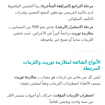
مرحلة التراجع (المراهقة المتأخرة):
يبدأ التحسن الملحوظ
لدى غالبية المرضى مع تطور النضج العصبي وقدرات
التكيف السلوكي.
مرحلة الاستقرار (الرشد):
يختبر نحو 80% من المصابين بـ
متلازمة توريت
تراجعاً كبيراً في الأعراض، حيث تختفي
اللزمات تماماً أو تصبح غير ملحوظة.
الأنواع الشائعة لمتلازمة توريت واللزمات
المرتبطة
ليس كل من يعاني من لزمات هو مصاب بـ
متلازمة توريت
.
يصنف الأطباء اضطرابات اللزمات وفقاً لمعايير دقيقة:
اضطراب اللزمات المؤقت:
حركات أو أصوات تستمر لأقل
من سنة واحدة وتختفي تلقائياً.