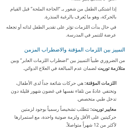
إذا اشتكى الطفل من شعور بـ “الحاجة الملحة” قبل القيام
بالحركة، وهو ما يُعرف بالرغبة المنذرة.
في حال بدأت اللزمات تؤثر على تقدير الطفل لذاته أو تجعله
عرضة للتنمر في المدرسة.
التمييز بين اللزمات المؤقتة والاضطراب المزمن
من الضروري طبياً التمييز بين “اضطراب اللزمات العابر” وبين
متلازمة توريت
لضمان عدم المبالغة في العلاج الدوائي.
اللزمات المؤقتة:
هي حركات شائعة جداً لدى الأطفال،
وتختفي عادةً من تلقاء نفسها في غضون شهور قليلة دون
تدخل طبي متخصص.
معايير توريت:
تتطلب تشخيصاً رسمياً بوجود لزمتين
حركيتين على الأقل ولزمة صوتية واحدة، مع استمرارها
لأكثر من 12 شهراً متواصلاً.