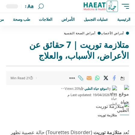
Aa
الرئيسية
عمليات التجميل
الأمراض
العلاجات
طب وصحة
من
أمراض الأعصاب
أمراض الصحة النفسية
متلازمة توريت | 7 حقائق عن
الأعراض، الأسباب، والعلاج
21 Min Read
By
موقع حياة الطبي
209 Views
Last updated: 19/04/2026 6:33 م
متلازمة توريت
تُعد
متلازمة توريت
(Tourettes Disorder) حالة عصبية تظهر