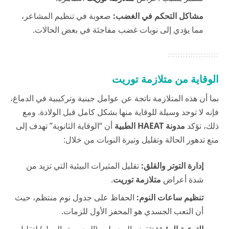
مشاكل التحكم في الغضب:
صعوبة في تنظيم المشاعر،
مما يؤدي إلى نوبات غضب مفاجئة في بعض الحالات.
الوقاية من متلازمة توريت
بما أن هذه المتلازمة ناتجة عن عوامل جينية وتركيبية في الدماغ،
فإنه لا توجد وسيلة للوقاية منها بشكل كامل قبل الولادة. ومع
ذلك، تؤكد
مدونة HAEAT الطبية
أن “الوقاية الثانوية” تهدف إلى
منع تدهور الحالة وتقليل وتيرة النوبات من خلال:
إدارة التوتر والقلق:
تقليل المثيرات البيئية التي تزيد من
شدة أعراض
متلازمة توريت
.
تنظيم ساعات النوم:
الحفاظ على جدول نوم منتظم، حيث
أن التعب الجسدي هو المحفز الأول للزمات.
التوعية البيئية:
تثقيف المحيطين (المدرسة، العمل) لتقليل