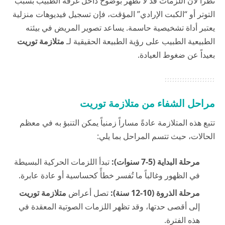
نظراً لأن اللزمات قد لا تظهر بوضوح داخل غرفة الطبيب بسبب
التوتر أو “الكبت الإرادي” المؤقت، فإن تسجيل فيديوهات منزلية
يعتبر أداة تشخيصية حاسمة. يساعد تصوير المريض في بيئته
الطبيعية الطبيب على رؤية الطبيعة الحقيقية لـ
متلازمة توريت
بعيداً عن ضغوط العيادة.
مراحل الشفاء من متلازمة توريت
تتبع هذه المتلازمة عادةً مساراً زمنياً يمكن التنبؤ به في معظم
الحالات، حيث تتسم المراحل بما يلي:
مرحلة البداية (5-7 سنوات):
تبدأ اللزمات الحركية البسيطة
في الظهور وغالباً ما تُفسر خطأً كحساسية أو عادة عابرة.
مرحلة الذروة (10-12 سنة):
تصل أعراض
متلازمة توريت
إلى أقصى حدتها، وقد تظهر اللزمات الصوتية المعقدة في
هذه الفترة.