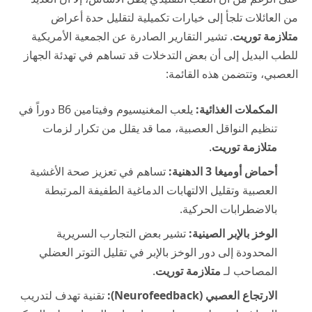
من العائلات تلجأ إلى خيارات تكميلية لتقليل حدة أعراض
متلازمة توريت
. تشير التقارير الصادرة عن الجمعية الأمريكية
للطب البديل إلى أن بعض التدخلات قد تساهم في تهدئة الجهاز
العصبي، وتتضمن هذه القائمة:
المكملات الغذائية:
يلعب المغنيسيوم وفيتامين B6 دوراً في
تنظيم النواقل العصبية، مما قد يقلل من تكرار لزمات
متلازمة توريت
.
أحماض أوميغا 3 الدهنية:
تساهم في تعزيز صحة الأغشية
العصبية وتقليل الالتهابات الدماغية الطفيفة المرتبطة
بالاضطرابات الحركية.
الوخز بالإبر الصينية:
تشير بعض التجارب السريرية
المحدودة إلى دور الوخز بالإبر في تقليل التوتر العضلي
المصاحب لـ
متلازمة توريت
.
الارتجاع العصبي (Neurofeedback):
تقنية تهدف لتدريب