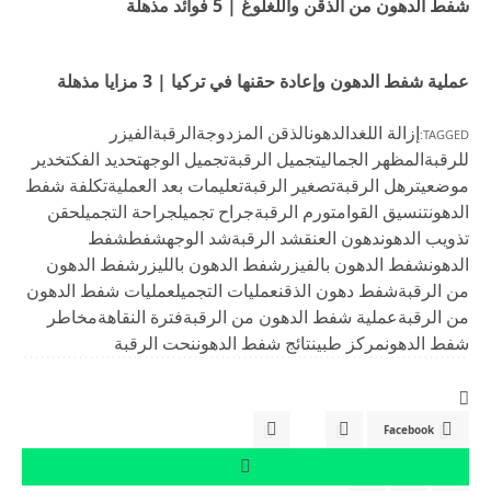
شفط الدهون من الذقن واللغلوغ | 5 فوائد مذهلة
عملية شفط الدهون وإعادة حقنها في تركيا | 3 مزايا مذهلة
إزالة اللغد
الدهون
الذقن المزدوجة
الرقبة
الفيزر
TAGGED:
للرقبة
المظهر الجمالي
تجميل الرقبة
تجميل الوجه
تحديد الفك
تخدير
موضعي
ترهل الرقبة
تصغير الرقبة
تعليمات بعد العملية
تكلفة شفط
الدهون
تنسيق القوام
تورم الرقبة
جراح تجميل
جراحة التجميل
حقن
تذويب الدهون
دهون العنق
شد الرقبة
شد الوجه
شفط
شفط
الدهون
شفط الدهون بالفيزر
شفط الدهون بالليزر
شفط الدهون
من الرقبة
شفط دهون الذقن
عمليات التجميل
عمليات شفط الدهون
من الرقبة
عملية شفط الدهون من الرقبة
فترة النقاهة
مخاطر
شفط الدهون
مركز طبي
نتائج شفط الدهون
نحت الرقبة
Facebook