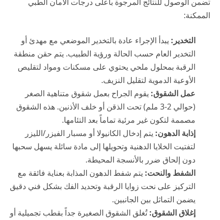
تضمن الوصول للنتائج المرجوة بأعلى درجات الأمان الطبي
الممكنة:
التخدير:
يبدأ الإجراء عادة بالتخدير الموضعي مع مهدئ أو
التخدير العام حسب الحالة ورؤية الطبيب. يتم حقن منطقة
الرقبة بمحلول ملحي يحتوي على مسكنات ومواد لتقليص
الأوعية الدموية لتقليل النزيف.
عمل الشقوق:
يقوم الجراح بعمل شقوق متناهية الصغر
(حوالي 2-3 ملم) تحت الذقن أو خلف الأذنين. هذه الشقوق
مصممة لتكون غير مرئية تماماً بعد التئامها.
إذابة الدهون:
يتم إدخال الكانيولا أو مسبار الفيزر/الليزر
لتفتيت الخلايا الدهنية وتحويلها إلى مادة سائلة يسهل سحبها
دون إلحاق ضرر بالأنسجة المحيطة.
الشفط والنحت:
يتم شفط الدهون المذابة بعناية فائقة مع
التركيز على نحت زوايا الرقبة وتحديد الفك بشكل فني دقيق
يضمن التماثل بين الجانبين.
إغلاق الشقوق:
تُغلق الشقوق الصغيرة جداً بقطب تجميلية أو