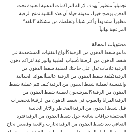
تجميلياً متطوراً يهدف لإزالة التراكمات الدهنية العنيدة تحت
الذقن. يوضح خبراء
مدونة حياة
أن هذه التقنية تمنح الرقبة
مظهراً مشدوداً وأكثر شباباً وتخلصك من مشكلة “اللغد”
المزعجة نهائياً.
محتويات المقالة
ما هو شفط الدهون من الرقبة؟
أنواع التقنيات المستخدمة في
شفط الدهون من الرقبة
الأسباب الطبية والوراثية لتراكم دهون
الرقبة
علامات تدل على حاجتك لعملية شفط الدهون من
الرقبة
تكلفة شفط الدهون من الرقبة عالمياً
الفوائد الجمالية
والنفسية لعملية شفط الدهون من الرقبة
كيف تتم عملية شفط
الدهون من الرقبة؟
المرشحون لعملية شفط الدهون من
الرقبة
المزايا والعيوب في شفط الدهون من الرقبة
التحضيرات
قبل شفط الدهون من الرقبة
المخاطر والآثار الجانبية
المحتملة
خرافات شائعة حول شفط الدهون من الرقبة
فترة
التعافي بعد شفط الدهون من الرقبة
تجارب واقعية وقصص نجاح
المرضى
العوامل المؤثرة على سعر العملية
نصائح ذهبية من خبراء