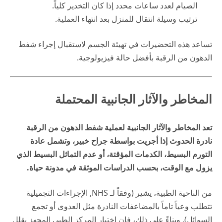
الصيام لعدد ساعات محدد إذا كان التخدير كلياً.
ترتيب وسيلة انتقال للمنزل بعد انتهاء العملية.
تساعد هذه التحضيرات في تهيئة الجسم لاستقبال إجراء شفط
الدهون من الرقبة بأفضل حالة فيزيولوجية.
المخاطر والآثار الجانبية المحتملة
تعد المخاطر والآثار الجانبية لعملية شفط الدهون من الرقبة
نادرة الحدوث إذا أجريت بواسطة جراح خبير، وتشمل عادة
التورم البسيط، الكدمات المؤقتة، أو عدم التماثل البسيط الذي
يزول مع الوقت، بحسب الدراسات الموثقة في
مدونة حياة
.
من الناحية الطبية، يشير (وفقاً لـ
NHS
, الإجراءات التجميلية
تتطلب وعياً تاماً بالمضاعفات النادرة مثل العدوى أو تجمع
السوائل). وبناءً على ذلك، فإن اختيار المركز الطبي المجهز يقلل