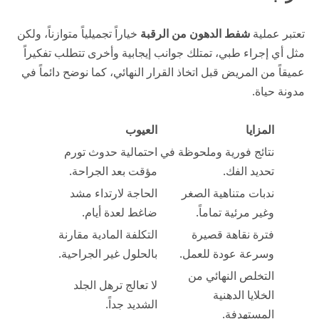
تعتبر عملية
شفط الدهون من الرقبة
خياراً تجميلياً متوازناً، ولكن
مثل أي إجراء طبي، تمتلك جوانب إيجابية وأخرى تتطلب تفكيراً
عميقاً من المريض قبل اتخاذ القرار النهائي، كما نوضح دائماً في
مدونة حياة
.
المزايا
العيوب
نتائج فورية وملحوظة في
احتمالية حدوث تورم
تحديد الفك.
مؤقت بعد الجراحة.
ندبات متناهية الصغر
الحاجة لارتداء مشد
وغير مرئية تماماً.
ضاغط لعدة أيام.
فترة نقاهة قصيرة
التكلفة المادية مقارنة
وسرعة عودة للعمل.
بالحلول غير الجراحية.
التخلص النهائي من
لا تعالج ترهل الجلد
الخلايا الدهنية
الشديد جداً.
المستهدفة.