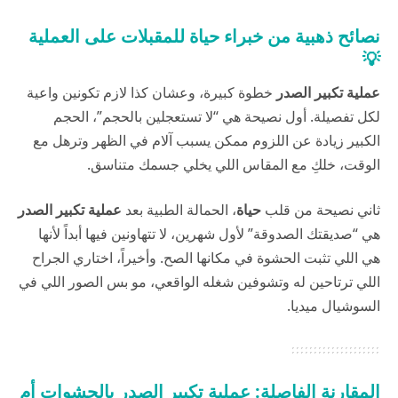
نصائح ذهبية من خبراء حياة للمقبلات على العملية
💡
عملية تكبير الصدر
خطوة كبيرة، وعشان كذا لازم تكونين واعية
لكل تفصيلة. أول نصيحة هي “لا تستعجلين بالحجم”، الحجم
الكبير زيادة عن اللزوم ممكن يسبب آلام في الظهر وترهل مع
الوقت، خلكِ مع المقاس اللي يخلي جسمك متناسق.
ثاني نصيحة من قلب
حياة
، الحمالة الطبية بعد
عملية تكبير الصدر
هي “صديقتك الصدوقة” لأول شهرين، لا تتهاونين فيها أبداً لأنها
هي اللي تثبت الحشوة في مكانها الصح. وأخيراً، اختاري الجراح
اللي ترتاحين له وتشوفين شغله الواقعي، مو بس الصور اللي في
السوشيال ميديا.
المقارنة الفاصلة: عملية تكبير الصدر بالحشوات أم