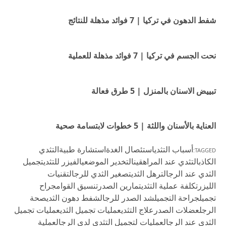
شفط الدهون في تركيا | 7 فوائد مذهلة للنتائج
نحت الجسم في تركيا | 7 فوائد مذهلة للعملية
تبييض الاسنان بالمنزل | 5 طرق فعالة
العناية بالأسنان واللثة | 5 خطوات لابتسامة صحية
أسباب التثدي
استئصال الغدة
استشارة طبية
التثدي
TAGGED:
الكاذب
التثدي عند المراهقين
التخدير الموضعي
الفيزر للتثدي
تجميل
الثدي عند الرجال
ترهل الثدي
تصغير الثدي للرجال
تقنيات
الليزر
تكلفة عملية التثدي
تمارين الصدر
تنسيق القوام
جراح
تجميل
جراحة التجميل
شد الصدر للرجال
شفط دهون الثدي
صحة
الرجل
عضلات الصدر
علاج التثدي
عمليات تجميل الثدي
عمليات تجميل
الثدي عند الرجال
عمليات لتجميل التثدي لدي الرجال
عملية