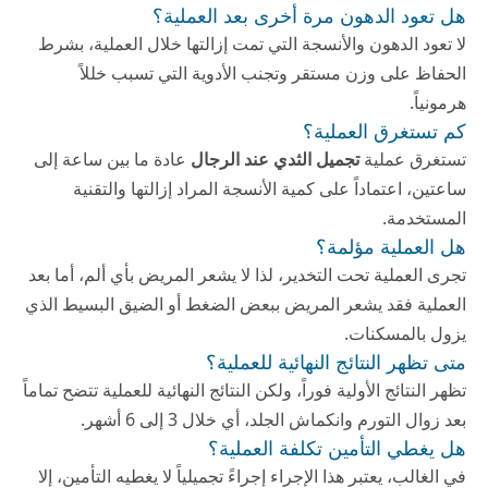
هل تعود الدهون مرة أخرى بعد العملية؟
لا تعود الدهون والأنسجة التي تمت إزالتها خلال العملية، بشرط
الحفاظ على وزن مستقر وتجنب الأدوية التي تسبب خللاً
هرمونياً.
كم تستغرق العملية؟
تستغرق عملية
تجميل الثدي عند الرجال
عادة ما بين ساعة إلى
ساعتين، اعتماداً على كمية الأنسجة المراد إزالتها والتقنية
المستخدمة.
هل العملية مؤلمة؟
تجرى العملية تحت التخدير، لذا لا يشعر المريض بأي ألم، أما بعد
العملية فقد يشعر المريض ببعض الضغط أو الضيق البسيط الذي
يزول بالمسكنات.
متى تظهر النتائج النهائية للعملية؟
تظهر النتائج الأولية فوراً، ولكن النتائج النهائية للعملية تتضح تماماً
بعد زوال التورم وانكماش الجلد، أي خلال 3 إلى 6 أشهر.
هل يغطي التأمين تكلفة العملية؟
في الغالب، يعتبر هذا الإجراء إجراءً تجميلياً لا يغطيه التأمين، إلا