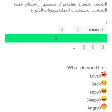
التثدي
غدد الثدي
فترة النقاهة
مركز طبي
مظهر رياضي
نتائج عملية
التثدي
نحت الجسم
ندبات العملية
هرمونات الذكورة
Facebook
What do you think?
Love
0
Sad
0
Happy
0
Sleepy
0
Angry
0