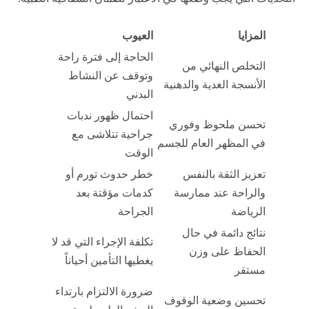
المزايا
العيوب
الحاجة إلى فترة راحة
التخلص النهائي من
وتوقف عن النشاط
الأنسجة الغدية والدهنية
البدني
احتمال ظهور ندبات
تحسن ملحوظ وفوري
جراحية تتلاشى مع
في المظهر العام للجسم
الوقت
تعزيز الثقة بالنفس
خطر حدوث تورم أو
والراحة عند ممارسة
كدمات مؤقتة بعد
الرياضة
الجراحة
نتائج دائمة في حال
تكلفة الإجراء التي قد لا
الحفاظ على وزن
يغطيها التأمين أحياناً
مستقر
ضرورة الالتزام بارتداء
تحسين وضعية الوقوف