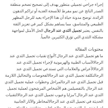
إجراء جراحي تجميلي متطور يهدف إلى تصحيح تضخم منطقة
الصدر الناتج عن نمو مفرط للأنسجة الغدية أو تراكم الدهون
الزائدة. توضح
مدونة حياة
أن هذا الإجراء يعيد للرجل المظهر
الطبيعي والمتناسق، مما يساهم بشكل كبير في تعزيز الثقة
بالنفس. يعتبر
تجميل الثدي عند الرجال
الحل الأمثل لمواجهة
مشكلة التثدي التي تؤرق الكثيرين عالمياً.
محتويات المقالة
ما هو تجميل الثدي عند الرجال؟
أنواع تقنيات تجميل الثدي عند
الرجال
الأسباب الطبية والهرمونية لإجراء تجميل الثدي عند
الرجال
الأعراض والعلامات التي تستدعي تجميل الثدي عند
الرجال
تكلفة تجميل الثدي عند الرجال
الفحوصات والتحاليل اللازمة
قبل تجميل الثدي عند الرجال
مراحل وخطوات عملية تجميل الثدي
عند الرجال بالتفصيل
من هم الأشخاص المرشحون لعملية تجميل
الثدي عند الرجال؟
مزايا وعيوب تجميل الثدي عند الرجال
التقنيات
الحديثة في تجميل الثدي عند الرجال
المخاطر والآثار الجانبية
لعملية تجميل الثدي عند الرجال
خرافات وحقائق
فترة التعافي بعد