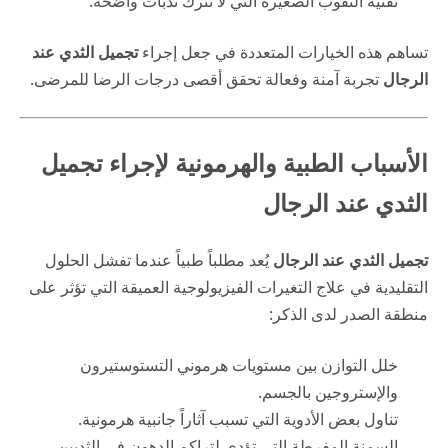
تقنية الثقوب الصغيرة التي لا تترك ندبات واضحة.
تساهم هذه الخيارات المتعددة في جعل إجراء
تجميل الثدي عند
الرجال
تجربة آمنة وفعالة تحقق أقصى درجات الرضا للمرضى.
الأسباب الطبية والهرمونية لإجراء تجميل
الثدي عند الرجال
تجميل الثدي عند الرجال
يُعد مطلباً طبياً عندما تفشل الحلول
التقليدية في علاج التغيرات الفيزيولوجية العميقة التي تؤثر على
منطقة الصدر لدى الذكر:
خلل التوازن بين مستويات هرموني التستوستيرون
والإستروجين بالجسم.
تناول بعض الأدوية التي تسبب آثاراً جانبية هرمونية.
السمنة المفرطة التي تؤدي لتراكم الدهون في الثديين.