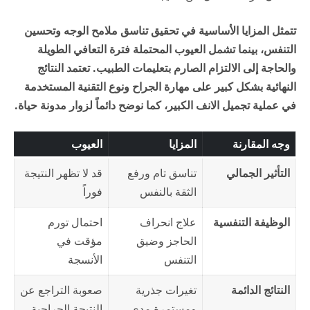
تتمثل المزايا الأساسية في تحقيق تناسق ملامح الوجه وتحسين
التنفس، بينما تشمل العيوب المحتملة فترة التعافي الطويلة
والحاجة إلى الالتزام الصارم بتعليمات الطبيب. تعتمد النتائج
النهائية بشكل كبير على مهارة الجراح ونوع التقنية المستخدمة
في عملية تجميل الانف الكبير، كما نوضح دائماً لزوار
مدونة حياة
.
وجه المقارنة
المزايا
العيوب
التأثير الجمالي
تناسق تام ورفع
قد لا تظهر النتيجة
الثقة بالنفس
فوراً
الوظيفة التنفسية
علاج انحراف
احتمال تورم
الحاجز وضيق
مؤقت في
التنفس
الأنسجة
النتائج الدائمة
تغيرات جذرية
صعوبة التراجع عن
ومستمرة مدى
النتيجة الجراحية