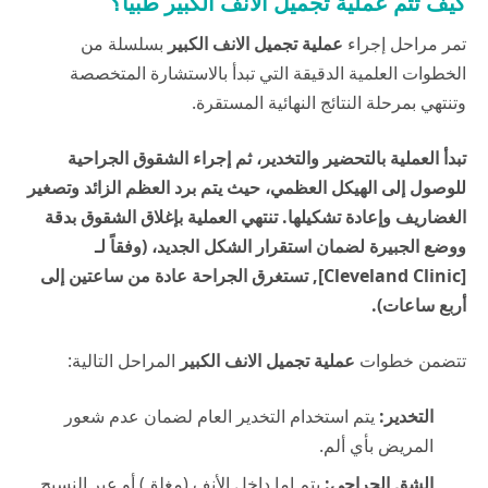
كيف تتم عملية تجميل الانف الكبير طبياً؟
تمر مراحل إجراء
عملية تجميل الانف الكبير
بسلسلة من
الخطوات العلمية الدقيقة التي تبدأ بالاستشارة المتخصصة
وتنتهي بمرحلة النتائج النهائية المستقرة.
تبدأ العملية بالتحضير والتخدير، ثم إجراء الشقوق الجراحية
للوصول إلى الهيكل العظمي، حيث يتم برد العظم الزائد وتصغير
الغضاريف وإعادة تشكيلها. تنتهي العملية بإغلاق الشقوق بدقة
ووضع الجبيرة لضمان استقرار الشكل الجديد، (وفقاً لـ
[Cleveland Clinic], تستغرق الجراحة عادة من ساعتين إلى
أربع ساعات).
تتضمن خطوات
عملية تجميل الانف الكبير
المراحل التالية:
التخدير:
يتم استخدام التخدير العام لضمان عدم شعور
المريض بأي ألم.
الشق الجراحي:
يتم إما داخل الأنف (مغلق) أو عبر النسيج