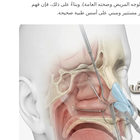
 لوجه المريض وصحته العامة). وبناءً على ذلك، فإن فهم
رار مستنير ومبني على أسس طبية صحيحة.