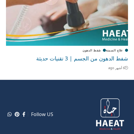
علاج السمنة
شفط الدهون
شفط الدهون من الجسم | 3 تقنيات حديثة
6 أشهر ago
Follow US