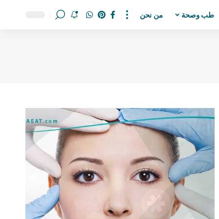
طب وصحة
من نحن