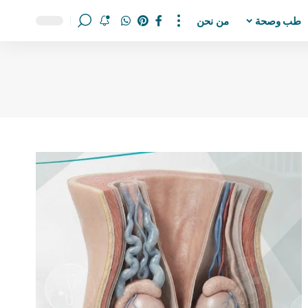
طب وصحة
من نحن